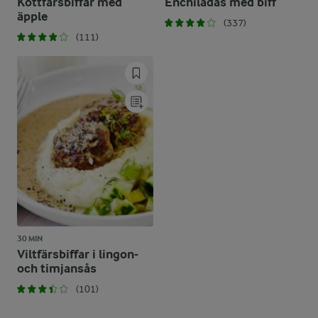
Köttfärsbiffar med
Enchiladas med biff
äpple
(337)
(111)
30 MIN
Viltfärsbiffar i lingon-
och timjansås
(101)