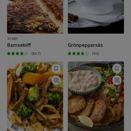
30 MIN
Bamsebiff
Grönpepparsås
(847)
(93)