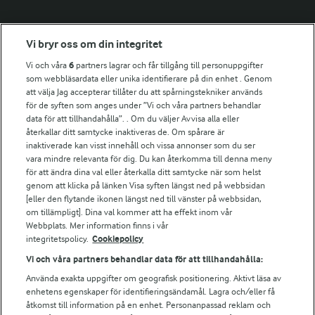
Fler Arlasajter
Vi bryr oss om din integritet
Vi och våra
6
partners lagrar och får tillgång till personuppgifter
För ägare
som webbläsardata eller unika identifierare på din enhet . Genom
att välja Jag accepterar tillåter du att spårningstekniker används
Arlas kundportal
för de syften som anges under ”Vi och våra partners behandlar
Arla.com
data för att tillhandahålla”. . Om du väljer Avvisa alla eller
Falbygdens Ost
återkallar ditt samtycke inaktiveras de. Om spårare är
Arla webbshop
inaktiverade kan visst innehåll och vissa annonser som du ser
vara mindre relevanta för dig. Du kan återkomma till denna meny
Bildbank
för att ändra dina val eller återkalla ditt samtycke när som helst
genom att klicka på länken Visa syften längst ned på webbsidan
[eller den flytande ikonen längst ned till vänster på webbsidan,
om tillämpligt]. Dina val kommer att ha effekt inom vår
Följ oss
Webbplats. Mer information finns i vår
integritetspolicy.
Cookiepolicy
Vi och våra partners behandlar data för att tillhandahålla:
Använda exakta uppgifter om geografisk positionering. Aktivt läsa av
enhetens egenskaper för identifieringsändamål. Lagra och/eller få
åtkomst till information på en enhet. Personanpassad reklam och