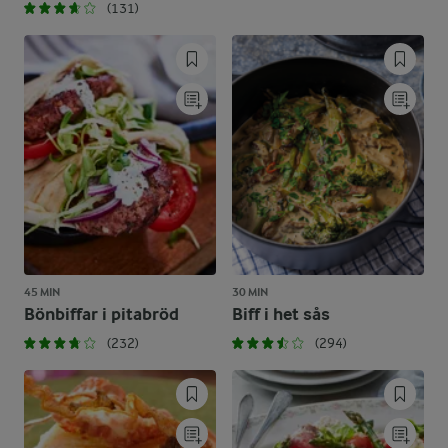
(131)
45 MIN
30 MIN
Bönbiffar i pitabröd
Biff i het sås
(232)
(294)