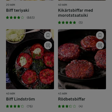
20 MIN
40 MIN
Biff teriyaki
Kikärtsbiffar med
morotstsatsiki
(665)
(5)
40 MIN
45 MIN
Biff Lindström
Rödbetsbiffar
(76)
(4)