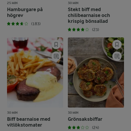
25 MIN
30 MIN
Hamburgare på
Stekt biff med
högrev
chilibearnaise och
krispig bönsallad
(183)
(23)
30 MIN
30 MIN
Biff bearnaise med
Grönsaksbiffar
vitlökstomater
(24)