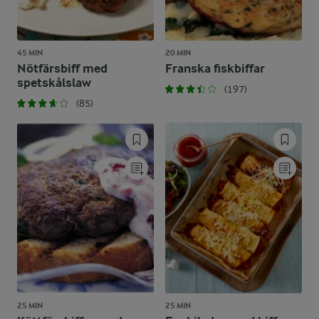
45 MIN
20 MIN
Nötfärsbiff med
Franska fiskbiffar
spetskålslaw
(197)
(85)
25 MIN
25 MIN