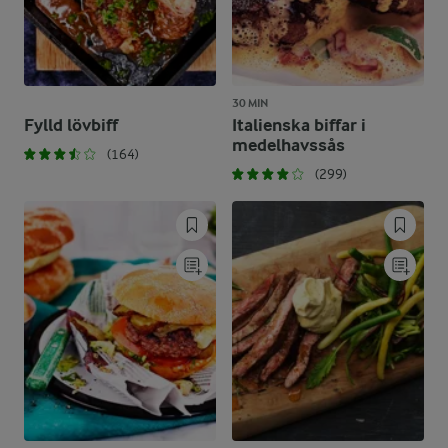
30 MIN
Fylld lövbiff
Italienska biffar i
medelhavssås
(164)
(299)