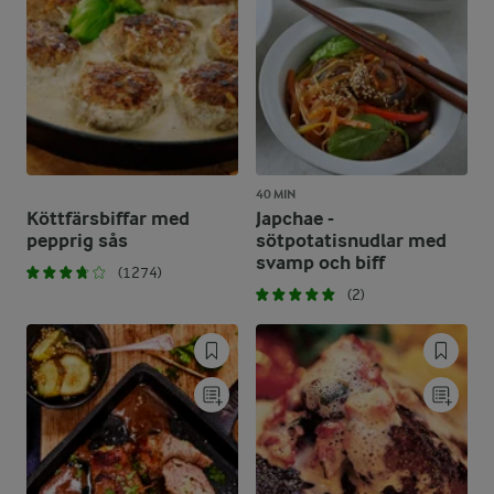
40 MIN
Köttfärsbiffar med
Japchae -
pepprig sås
sötpotatisnudlar med
svamp och biff
(1274)
(2)