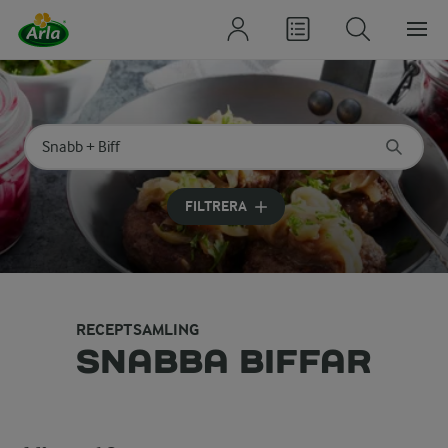
Sök på kategori eller ingrediens
Skriv in sökord för att få förslag
FILTRERA
RECEPTSAMLING
SNABBA BIFFAR