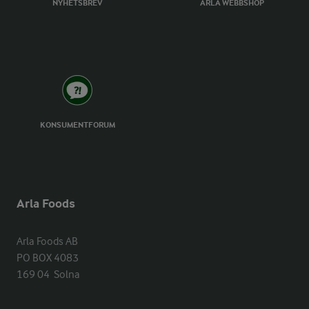
NYHETSBREV
ARLA WEBBSHOP
KONSUMENTFORUM
Arla Foods
Arla Foods AB

PO BOX 4083

169 04  Solna