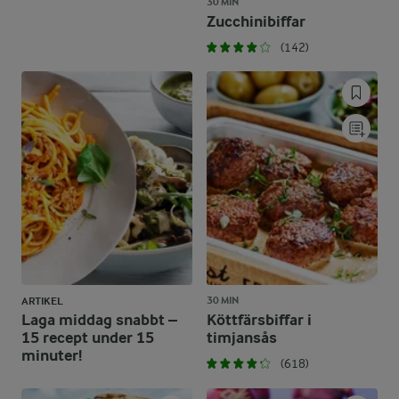
30 MIN
Zucchinibiffar
(142)
30 MIN
ARTIKEL
Laga middag snabbt –
Köttfärsbiffar i
15 recept under 15
timjansås
minuter!
(618)