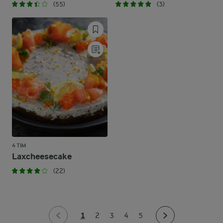
(55)
(3)
4 TIM
Laxcheesecake
(22)
1
2
3
4
5