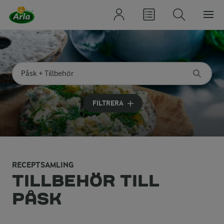
Sök på kategori eller ingrediens
Skriv in sökord för att få förslag
FILTRERA
RECEPTSAMLING
TILLBEHÖR TILL
PÅSK