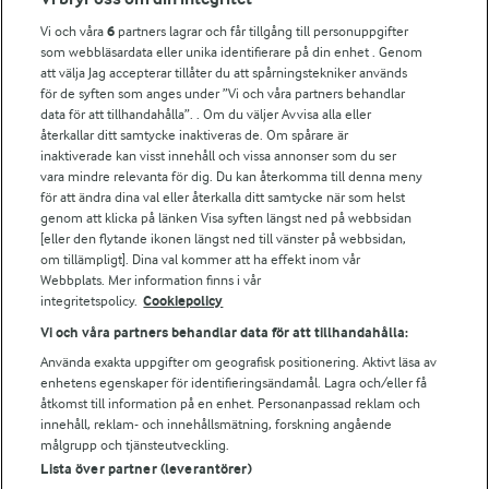
Vi och våra
6
partners lagrar och får tillgång till personuppgifter
För ägare
som webbläsardata eller unika identifierare på din enhet . Genom
att välja Jag accepterar tillåter du att spårningstekniker används
Arlas kundportal
för de syften som anges under ”Vi och våra partners behandlar
Arla.com
data för att tillhandahålla”. . Om du väljer Avvisa alla eller
Falbygdens Ost
återkallar ditt samtycke inaktiveras de. Om spårare är
Arla webbshop
inaktiverade kan visst innehåll och vissa annonser som du ser
vara mindre relevanta för dig. Du kan återkomma till denna meny
Bildbank
för att ändra dina val eller återkalla ditt samtycke när som helst
genom att klicka på länken Visa syften längst ned på webbsidan
[eller den flytande ikonen längst ned till vänster på webbsidan,
om tillämpligt]. Dina val kommer att ha effekt inom vår
Följ oss
Webbplats. Mer information finns i vår
integritetspolicy.
Cookiepolicy
Vi och våra partners behandlar data för att tillhandahålla:
Använda exakta uppgifter om geografisk positionering. Aktivt läsa av
enhetens egenskaper för identifieringsändamål. Lagra och/eller få
åtkomst till information på en enhet. Personanpassad reklam och
innehåll, reklam- och innehållsmätning, forskning angående
målgrupp och tjänsteutveckling.
Lista över partner (leverantörer)
© 2026 Arla Foods