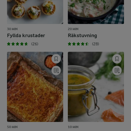
30 MIN
20 MIN
Fyllda krustader
Räkstuvning
(26)
(28)
50 MIN
10 MIN