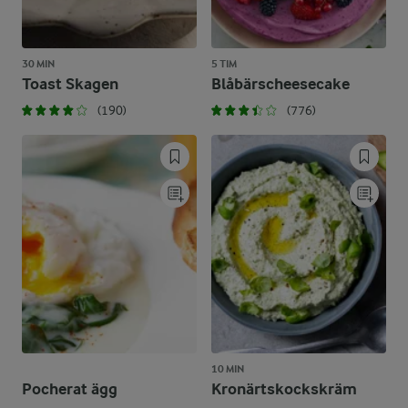
30 MIN
5 TIM
Toast Skagen
Blåbärscheesecake
(190)
(776)
10 MIN
Pocherat ägg
Kronärtskockskräm