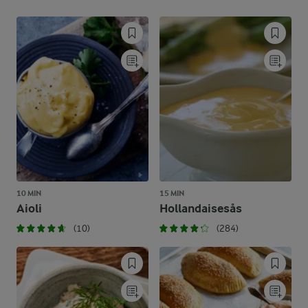
10 MIN
15 MIN
Aioli
Hollandaisesås
(10)
(284)