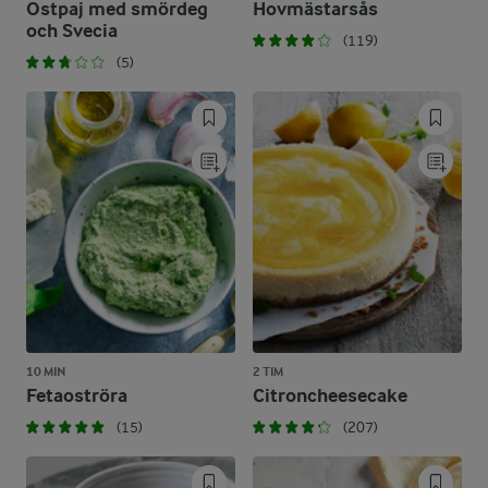
Ostpaj med smördeg
Hovmästarsås
och Svecia
(119)
(5)
10 MIN
2 TIM
Fetaoströra
Citroncheesecake
(15)
(207)