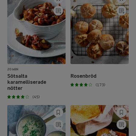
20 MIN
Sötsalta
Rosenbröd
karamelliserade
(173)
nötter
(45)