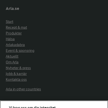
Arla.se
Start
Recept & mat
Produkter
Hälsa
Arlakadabra
Event & sponsring
Aktuellt
Om Arla
Nyheter & press
Jobb & karriär
Kontakta oss
Arla in other countries
Fler Arlasajter
Vi bryr oss om din integritet