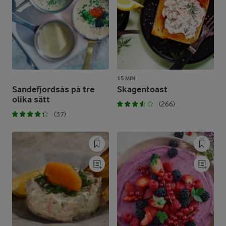
15 MIN
Sandefjordsås på tre
Skagentoast
olika sätt
(266)
(37)