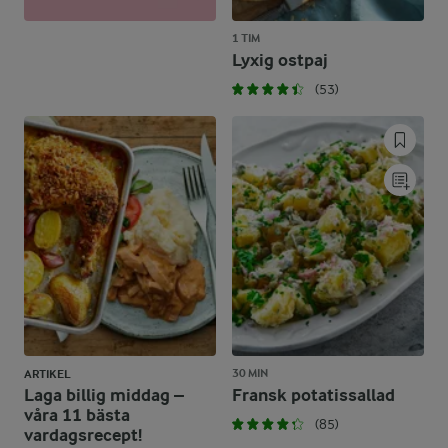
1 TIM
Lyxig ostpaj
(53)
30 MIN
ARTIKEL
Laga billig middag –
Fransk potatissallad
våra 11 bästa
(85)
vardagsrecept!