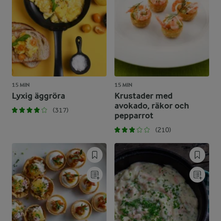
15 MIN
15 MIN
Lyxig äggröra
Krustader med
avokado, räkor och
(317)
pepparrot
(210)