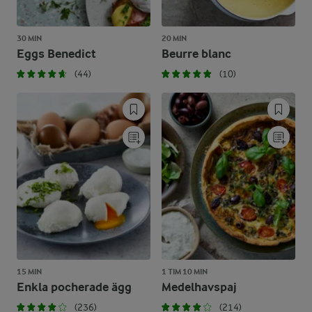
30 MIN
20 MIN
Eggs Benedict
Beurre blanc
(44)
(10)
15 MIN
1 TIM 10 MIN
Enkla pocherade ägg
Medelhavspaj
(236)
(214)