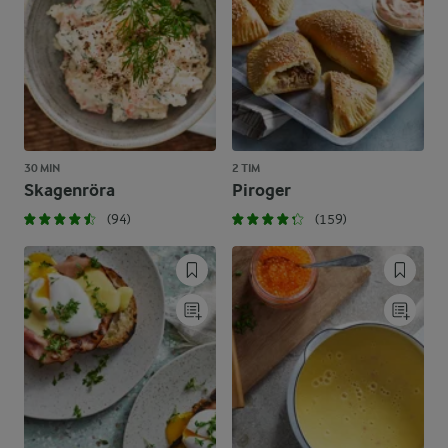
30 MIN
2 TIM
Skagenröra
Piroger
(94)
(159)