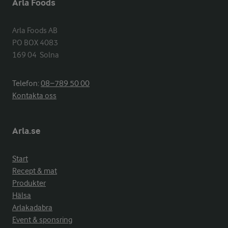
Arla Foods
Arla Foods AB

PO BOX 4083

169 04  Solna
Telefon:
08−789 50 00
Kontakta oss
Arla.se
Start
Recept & mat
Produkter
Hälsa
Arlakadabra
Event & sponsring