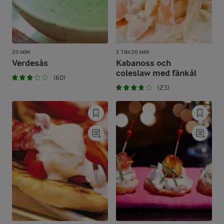
20 MIN
1 TIM 20 MIN
Verdesås
Kabanoss och
coleslaw med fänkål
(60)
(23)