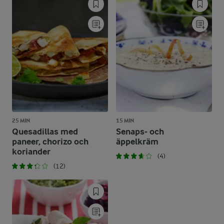
25 MIN
15 MIN
Quesadillas med
Senaps- och
paneer, chorizo och
äppelkräm
koriander
(4)
(12)