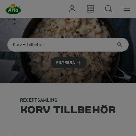
Sök på kategori eller ingrediens
Skriv in sökord för att få förslag
FILTRERA
RECEPTSAMLING
KORV TILLBEHÖR