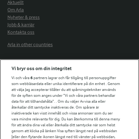
Aktuellt
Om Arla
Nyheter & press
Jobb & karriär
Kontakta oss
Arla in other countries
Fler Arlasajter
Vi bryr oss om din integritet
Vi och våra
6
partners lagrar och får tillgång till personuppgifter
För ägare
som webbläsardata eller unika identifierare på din enhet . Genom
att välja Jag accepterar tillåter du att spårningstekniker används
Arlas kundportal
för de syften som anges under ”Vi och våra partners behandlar
Arla.com
data för att tillhandahålla”. . Om du väljer Avvisa alla eller
Falbygdens Ost
återkallar ditt samtycke inaktiveras de. Om spårare är
Arla webbshop
inaktiverade kan visst innehåll och vissa annonser som du ser
vara mindre relevanta för dig. Du kan återkomma till denna meny
Bildbank
för att ändra dina val eller återkalla ditt samtycke när som helst
genom att klicka på länken Visa syften längst ned på webbsidan
[eller den flytande ikonen längst ned till vänster på webbsidan,