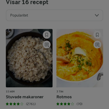
Visar
16
recept
Popularitet
15 MIN
3 TIM
Stuvade makaroner
Rotmos
(2761)
(70)