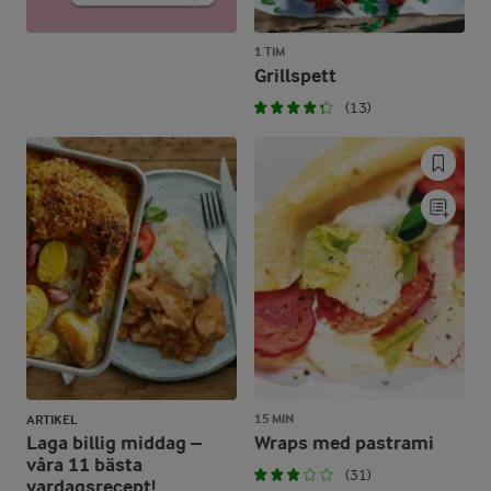
1 TIM
Grillspett
(13)
15 MIN
ARTIKEL
Laga billig middag –
Wraps med pastrami
våra 11 bästa
(31)
vardagsrecept!