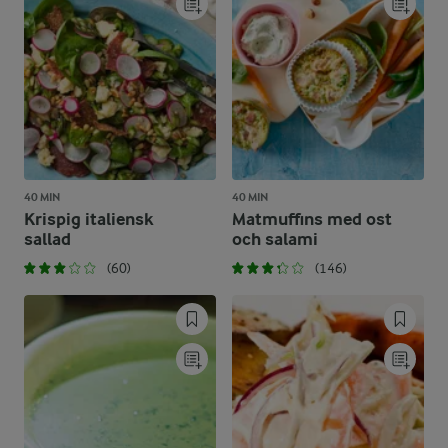
40 MIN
40 MIN
Krispig italiensk
Matmuffins med ost
sallad
och salami
(60)
(146)