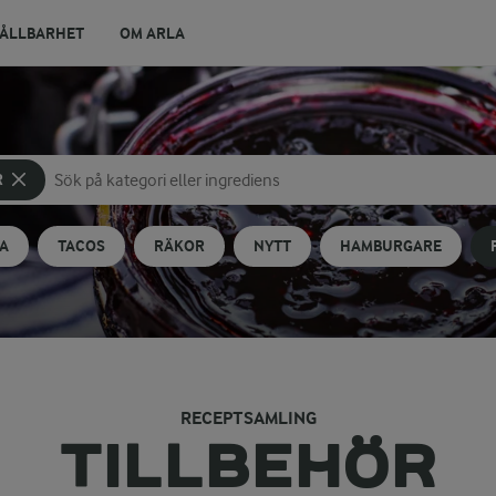
ÅLLBARHET
OM ARLA
R
Sök på kategori eller ingrediens
Skriv in sökord för att få förslag
A
TACOS
RÄKOR
NYTT
HAMBURGARE
RECEPTSAMLING
TILLBEHÖR