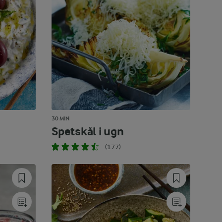
30 MIN
Spetskål i ugn
(177)