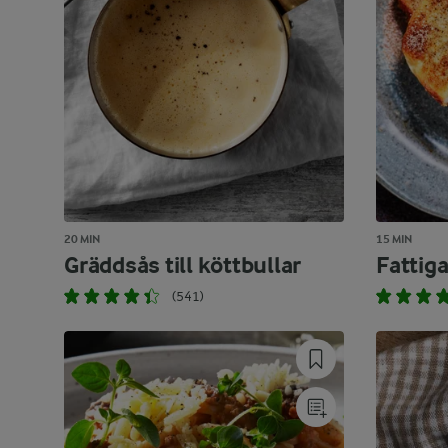
20 MIN
15 MIN
Gräddsås till köttbullar
Fattiga
(541)