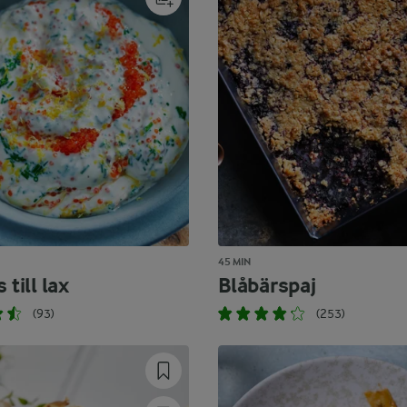
45 MIN
 till lax
Blåbärspaj
(93)
(253)