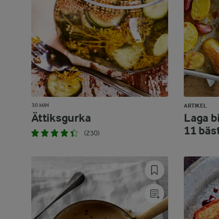
30 MIN
ARTIKEL
Ättiksgurka
Laga bi
11 bäs
(230)