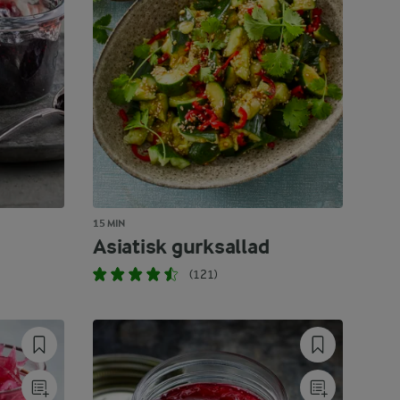
15 MIN
Asiatisk gurksallad
(121)