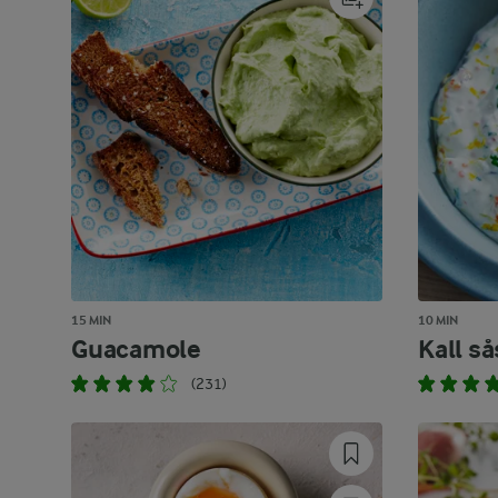
15 MIN
10 MIN
Guacamole
Kall sås
(231)