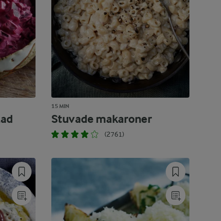
15 MIN
lad
Stuvade makaroner
(2761)