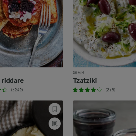
20 MIN
 riddare
Tzatziki
(3242)
(218)