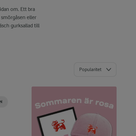
idan om. Ett bra
å smörgåsen eller
äsch gurksallad till
Popularitet
AN