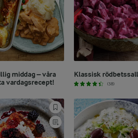
llig middag – våra
Klassisk rödbetssal
ta vardagsrecept!
(38)