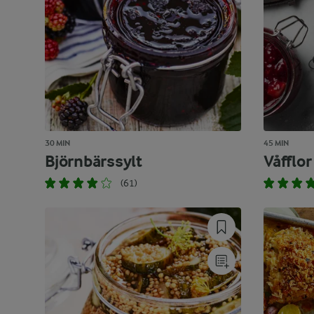
30 MIN
45 MIN
Björnbärssylt
Våfflor
(61)