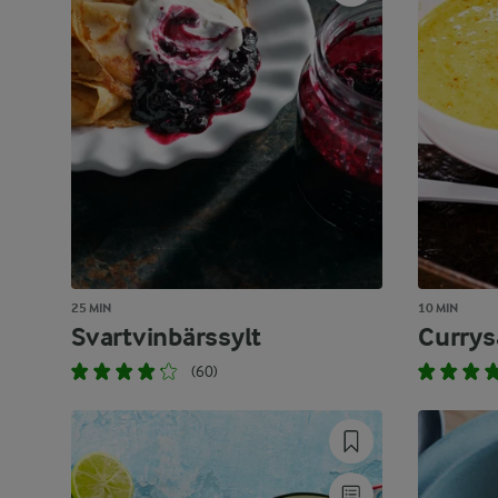
25 MIN
10 MIN
Svartvinbärssylt
Currys
(60)