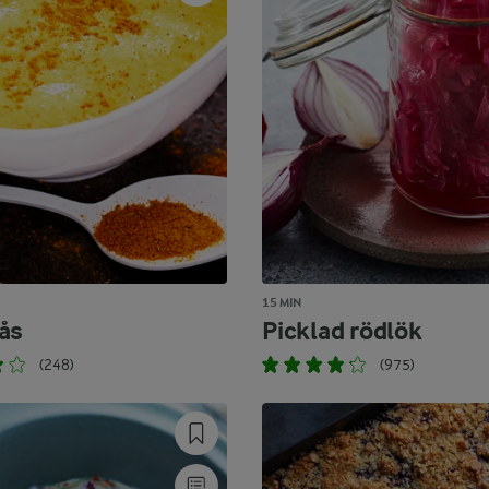
15 MIN
ås
Picklad rödlök
(248)
(975)