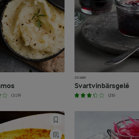
20 MIN
smos
Svartvinbärsgelé
(319)
(26)