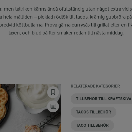
r, men tallriken känns ändå ofullständig utan något extra vid s
fta hela måltiden – picklad rödlök till tacos, krämig gubbröra p
bredvid köttbullarna. Prova gärna currysås till grillat eller en fr
laxen, och bjud på fler smaker redan till nästa middag.
RELATERADE KATEGORIER
TILLBEHÖR
NYA
KORV
LAX SOM
KÖTT OCH
KYCKLING
TILLBEHÖR TILL KRÄFTSKIV
TILL
TILLBEHÖR
TILLBEHÖR
TILLBEHÖR
TILLBEHÖR
SOM
HAMBURGARE
TILLBEHÖR
TACOS TILLBEHÖR
TACO TILLBEHÖR