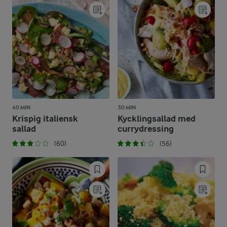
40 MIN
30 MIN
Krispig italiensk
Kycklingsallad med
sallad
currydressing
(60)
(56)