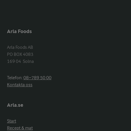
Arla Foods
Arla Foods AB

PO BOX 4083

169 04  Solna
Telefon:
08−789 50 00
Kontakta oss
Arla.se
Start
Recept & mat