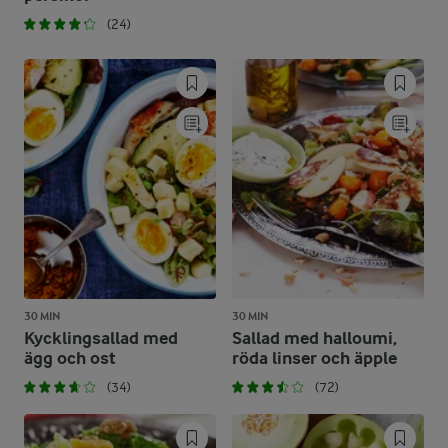
(24)
30 MIN
30 MIN
Kycklingsallad med
Sallad med halloumi,
ägg och ost
röda linser och äpple
(34)
(72)