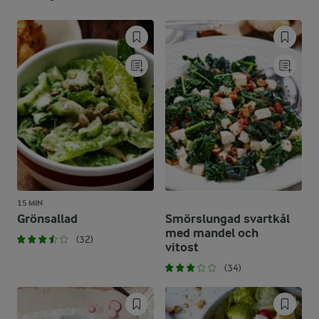
15 MIN
Grönsallad
Smörslungad svartkål
med mandel och
(32)
vitost
(34)