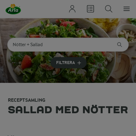
Sök på kategori eller ingrediens
Skriv in sökord för att få förslag
FILTRERA
RECEPTSAMLING
SALLAD MED NÖTTER