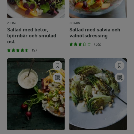
2 TIM
20 MIN
Sallad med betor,
Sallad med salvia och
björnbär och smulad
valnötsdressing
ost
(35)
(9)