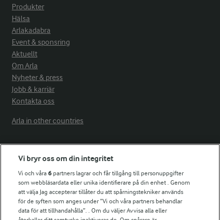
Produkter
Hälsa
Arlakadabra
Event & sponsring
Aktuellt
Om Arla
Nyheter & press
Jobb & karriär
Kontakta oss
Arla in other countries
Fler Arlasajter
Vi bryr oss om din integritet
Vi och våra
6
partners lagrar och får tillgång till personuppgifter
För ägare
som webbläsardata eller unika identifierare på din enhet . Genom
att välja Jag accepterar tillåter du att spårningstekniker används
Arlas kundportal
för de syften som anges under ”Vi och våra partners behandlar
Arla.com
data för att tillhandahålla”. . Om du väljer Avvisa alla eller
Falbygdens Ost
återkallar ditt samtycke inaktiveras de. Om spårare är