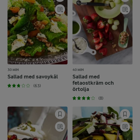
30 MIN
40 MIN
Sallad med savoykål
Sallad med
fetaostkräm och
(63)
örtolja
(8)