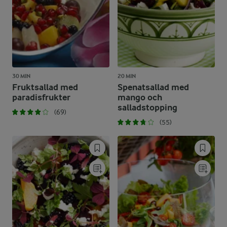
30 MIN
20 MIN
Fruktsallad med
Spenatsallad med
paradisfrukter
mango och
salladstopping
(69)
(55)