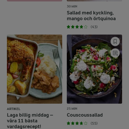
30 MIN
Sallad med kyckling,
mango och örtquinoa
(43)
25 MIN
ARTIKEL
Laga billig middag –
Couscoussallad
våra 11 bästa
(55)
vardagsrecept!