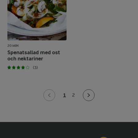
20 MIN
Spenatsallad med ost
och nektariner
(3)
1
2