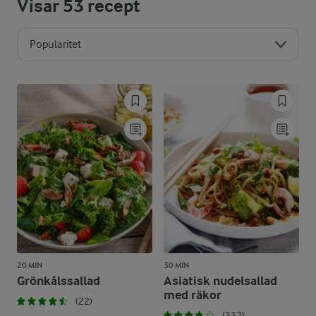
Visar
53
recept
Popularitet
20 MIN
30 MIN
Grönkålssallad
Asiatisk nudelsallad
med räkor
(22)
(337)