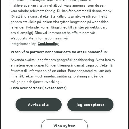
Arla webbshop
inaktiverade kan visst innehåll och vissa annonser som du ser
vara mindre relevanta för dig. Du kan återkomma till denna meny
Bildbank
för att ändra dina val eller återkalla ditt samtycke när som helst
genom att klicka på länken Visa syften längst ned på webbsidan
[eller den flytande ikonen längst ned till vänster på webbsidan,
om tillämpligt]. Dina val kommer att ha effekt inom vår
Följ oss
Webbplats. Mer information finns i vår
integritetspolicy.
Cookiepolicy
Vi och våra partners behandlar data för att tillhandahålla:
Använda exakta uppgifter om geografisk positionering. Aktivt läsa av
enhetens egenskaper för identifieringsändamål. Lagra och/eller få
åtkomst till information på en enhet. Personanpassad reklam och
innehåll, reklam- och innehållsmätning, forskning angående
målgrupp och tjänsteutveckling.
Lista över partner (leverantörer)
© 2026 Arla Foods
Ändra cookie-inställningar
Avvisa alla
Jag accepterar
Integritetspolicy
Om cookies
Visa syften