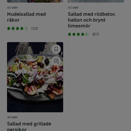
40 MIN
45 MIN
Nudelsallad med
Sallad med rödbetor,
räkor
hallon och brynt
limesmör
(55)
(87)
30 MIN
Sallad med grillade
persikor