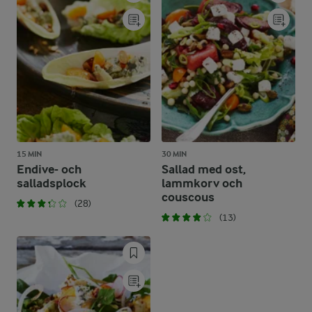
15 MIN
30 MIN
Endive- och
Sallad med ost,
salladsplock
lammkorv och
couscous
(28)
(13)