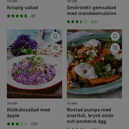
20 MIN
30 MIN
Krispig sallad
Smörstekt gemsallad
med mandelemulsion
(8)
(11)
30 MIN
40 MIN
Rödkålssallad med
Rostad pumpa med
äpple
svartkål, brynt smör
och pocherat ägg
(28)