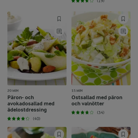
(19)
20 MIN
15 MIN
Päron- och
Ostsallad med päron
avokadosallad med
och valnötter
ädelostdressing
(34)
(40)