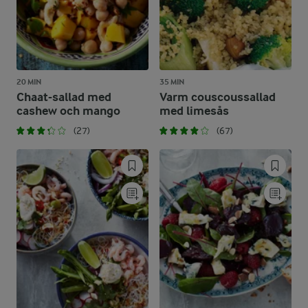
20 MIN
35 MIN
Chaat-sallad med
Varm couscoussallad
cashew och mango
med limesås
(27)
(67)