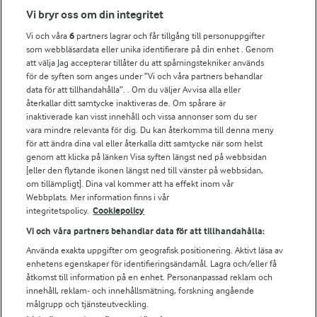
Fler Arlasajter
Vi bryr oss om din integritet
Vi och våra
6
partners lagrar och får tillgång till personuppgifter
För ägare
som webbläsardata eller unika identifierare på din enhet . Genom
att välja Jag accepterar tillåter du att spårningstekniker används
Arlas kundportal
för de syften som anges under ”Vi och våra partners behandlar
Arla.com
data för att tillhandahålla”. . Om du väljer Avvisa alla eller
Falbygdens Ost
återkallar ditt samtycke inaktiveras de. Om spårare är
Arla webbshop
inaktiverade kan visst innehåll och vissa annonser som du ser
vara mindre relevanta för dig. Du kan återkomma till denna meny
Bildbank
för att ändra dina val eller återkalla ditt samtycke när som helst
genom att klicka på länken Visa syften längst ned på webbsidan
[eller den flytande ikonen längst ned till vänster på webbsidan,
om tillämpligt]. Dina val kommer att ha effekt inom vår
Följ oss
Webbplats. Mer information finns i vår
integritetspolicy.
Cookiepolicy
Vi och våra partners behandlar data för att tillhandahålla:
Använda exakta uppgifter om geografisk positionering. Aktivt läsa av
enhetens egenskaper för identifieringsändamål. Lagra och/eller få
åtkomst till information på en enhet. Personanpassad reklam och
innehåll, reklam- och innehållsmätning, forskning angående
målgrupp och tjänsteutveckling.