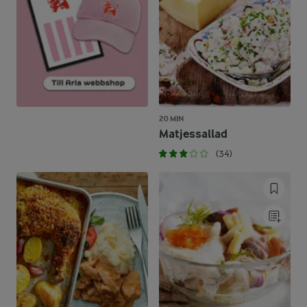
20 MIN
Matjessallad
(34)