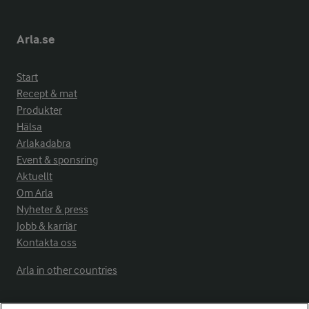
Arla.se
Start
Recept & mat
Produkter
Hälsa
Arlakadabra
Event & sponsring
Aktuellt
Om Arla
Nyheter & press
Jobb & karriär
Kontakta oss
Arla in other countries