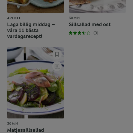
30 MIN
ARTIKEL
Laga billig middag –
Sillsallad med ost
våra 11 bästa
(9)
vardagsrecept!
30 MIN
Matjessillsallad