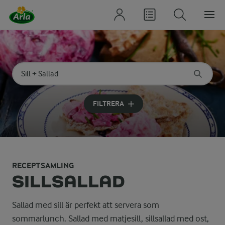
Sök på kategori eller ingrediens
Skriv in sökord för att få förslag
FILTRERA
RECEPTSAMLING
SILLSALLAD
Sallad med sill är perfekt att servera som
sommarlunch. Sallad med matjesill, sillsallad med ost,