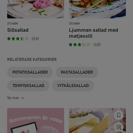
20 MIN
30 MIN
Sillsallad
Ljummen sallad med
matjessill
(24)
(10)
RELATERADE KATEGORIER
POTATISSALLADER
PASTASALLADER
TONFISKSALLAD
VITKÅLSSALLAD
Se mer