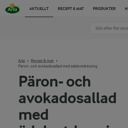
AKTUELLT
RECEPT & MAT
PRODUKTER
H
Sök på kategori elle
Skriv in sökord för at
Arla
Recept & mat
Päron- och avokadosallad med ädelostdressing
Päron- och
avokadosallad
med