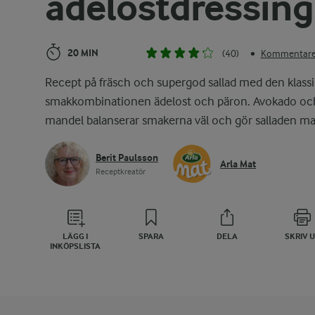
ädelostdressing
20 MIN
(40)
Kommentarer
•
Recept på fräsch och supergod sallad med den klassi
smakkombinationen ädelost och päron. Avokado oc
mandel balanserar smakerna väl och gör salladen ma
Berit Paulsson
Arla Mat
Receptkreatör
LÄGG I
SPARA
DELA
SKRIV 
INKÖPSLISTA