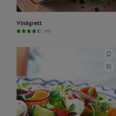
Vinägrett
(32)