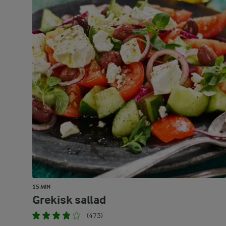
15 MIN
Grekisk sallad
(473)