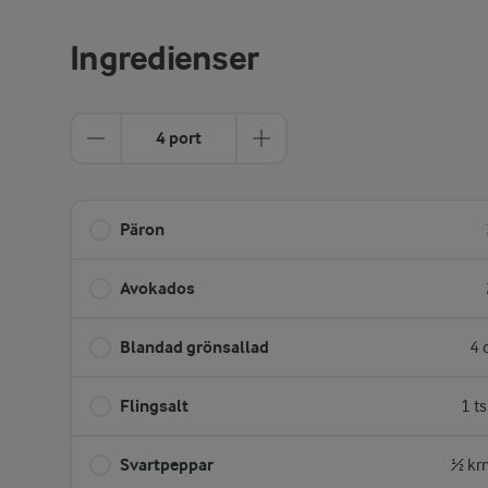
Ingredienser
4 port
Päron
Avokados
Blandad grönsallad
4 
Flingsalt
1 t
Svartpeppar
½ kr