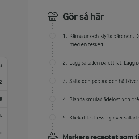
Gör så här
Kärna ur och klyfta päronen. De
med en tesked.
Lägg salladen på ett fat. Lägg
3
Salta och peppra och häll över
2
dl
Blanda smulad ädelost och crè
sk
Klicka lite dressing över sallad
m
Markera receptet som ti