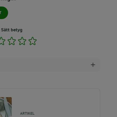
T
Sätt betyg
2
3
4
5
ARTIKEL