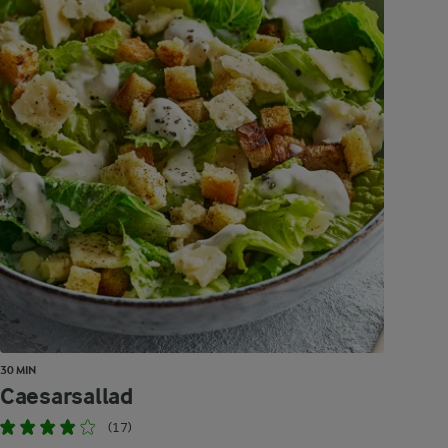
30 MIN
Caesarsallad
(17)