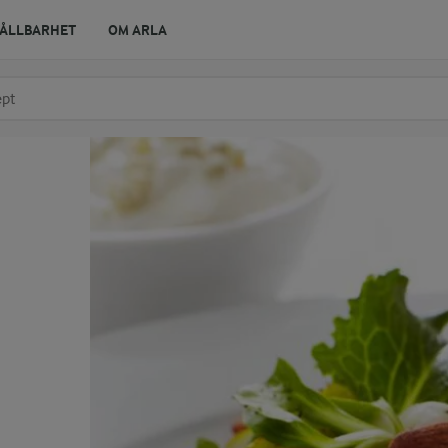
ÅLLBARHET
OM ARLA
r ingrediens
t få förslag