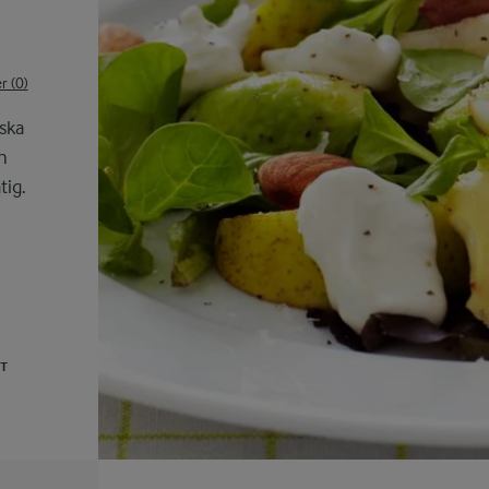
 (0)
ska
h
tig.
UT