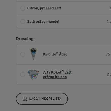
Citron, pressad saft
Saltrostad mandel
1 
Dressing:
Kvibille® Ädel
75 
Arla Köket® Lätt
2 
crème fraiche
LÄGG I INKÖPSLISTA