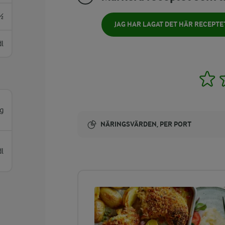
½
JAG HAR LAGAT DET HÄR RECEPTE
dl
1
g
NÄRINGSVÄRDEN, PER PORT
Energi:
dl
408 kcal
ENERGIDISTRIBUTION %
NÄRINGSVÄRDEN PER PORT