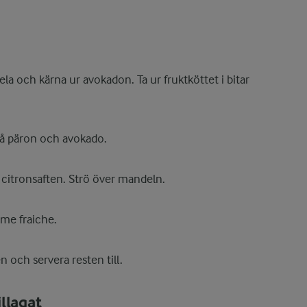
la och kärna ur avokadon. Ta ur fruktköttet i bitar
 på päron och avokado.
 citronsaften. Strö över mandeln.
me fraiche.
en och servera resten till.
llagat