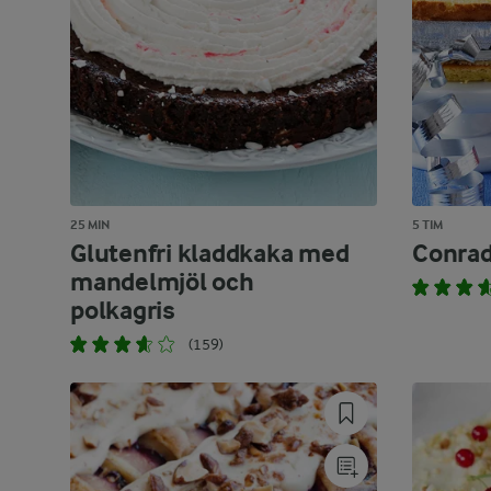
25 MIN
5 TIM
Glutenfri kladdkaka med
Conrad
mandelmjöl och
polkagris
(159)