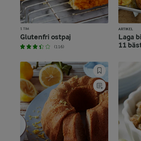
1 TIM
ARTIKEL
Glutenfri ostpaj
Laga bi
11 bäs
(116)