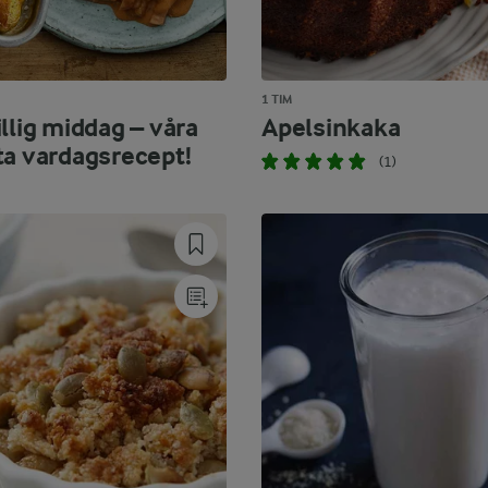
1 TIM
llig middag – våra
Apelsinkaka
ta vardagsrecept!
(1)