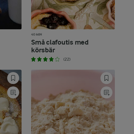
40 MIN
Små clafoutis med
körsbär
(22)