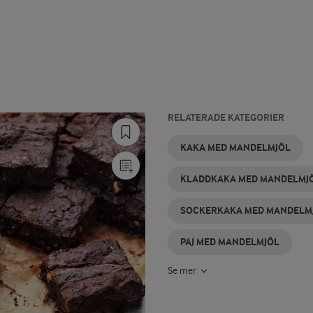
RELATERADE KATEGORIER
TÅRTA MED
BISKVIER
SMULPAJ MED
PLÄTTAR MED
BAKVERK
EFTERRÄTT
KAKA MED MANDELMJÖL
MANDELMJÖL
MED
MANDELMJÖL
MANDELMJÖL
MED
MED
MANDELMJÖL
MANDELMJÖL
MANDELMJÖL
KLADDKAKA MED MANDELMJ
SOCKERKAKA MED MANDELM
PAJ MED MANDELMJÖL
Se mer