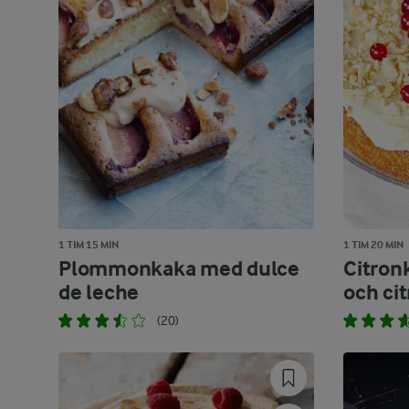
1 TIM 15 MIN
1 TIM 20 MIN
Plommonkaka med dulce
Citron
de leche
och ci
(20)