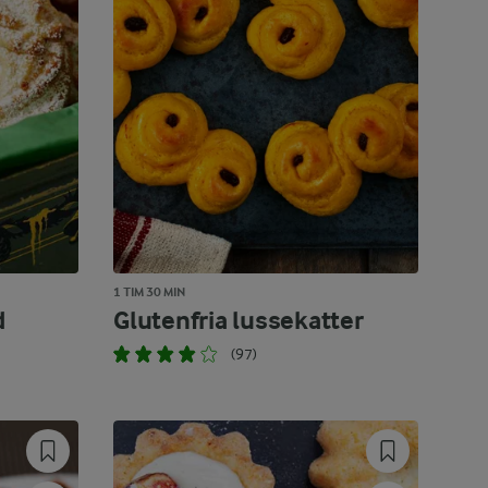
1 TIM 30 MIN
d
Glutenfria lussekatter
(97)