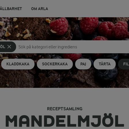
ÅLLBARHET
OM ARLA
JÖL
Sök på kategori eller ingrediens
Skriv in sökord för att få förslag
KLADDKAKA
SOCKERKAKA
PAJ
TÅRTA
FI
RECEPTSAMLING
MANDELMJÖL