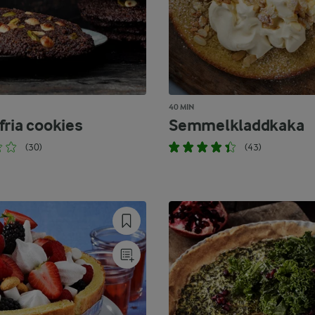
40 MIN
fria cookies
Semmelkladdkaka
(30)
(43)