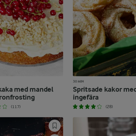
30 MIN
kaka med mandel
Spritsade kakor me
tronfrosting
ingefära
(117)
(28)