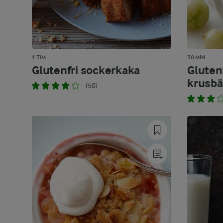
1 TIM
30 MIN
Glutenfri sockerkaka
Gluten
krusbär
(50)