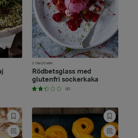
2 TIM 20 MIN
aj
Rödbetsglass med
glutenfri sockerkaka
(6)