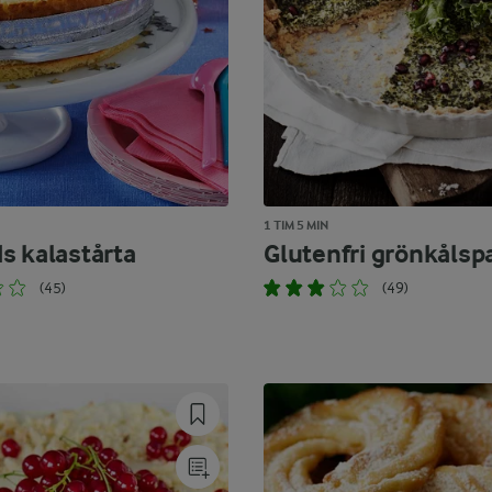
1 TIM 5 MIN
s kalastårta
Glutenfri grönkålsp
(45)
(49)