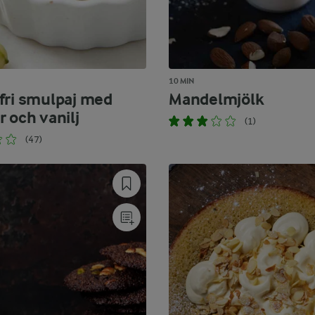
10 MIN
fri smulpaj med
Mandelmjölk
 och vanilj
(1)
(47)