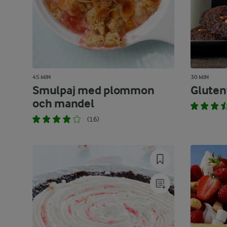
45 MIN
30 MIN
Smulpaj med plommon
Gluten
och mandel
(16)