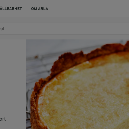
ÅLLBARHET
OM ARLA
r ingrediens
t få förslag
ort