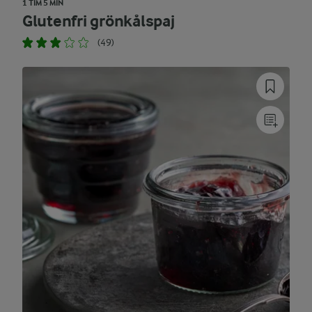
1 TIM 5 MIN
Glutenfri grönkålspaj
(49)