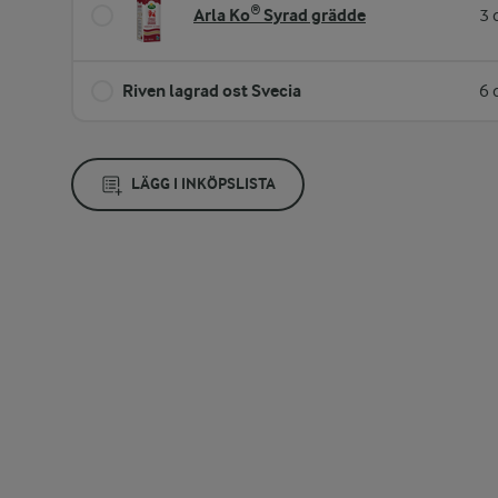
Arla Ko® Syrad grädde
3 
Riven lagrad ost Svecia
6 
LÄGG I INKÖPSLISTA