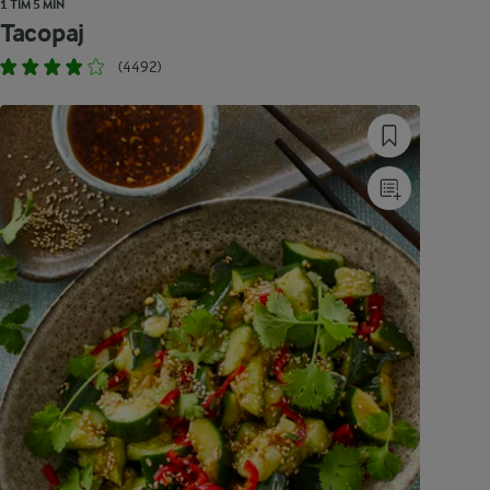
1 TIM 5 MIN
Tacopaj
(4492)