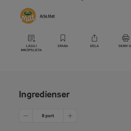
Arla Mat
LÄGG I
SPARA
DELA
SKRIV 
INKÖPSLISTA
Ingredienser
8 port