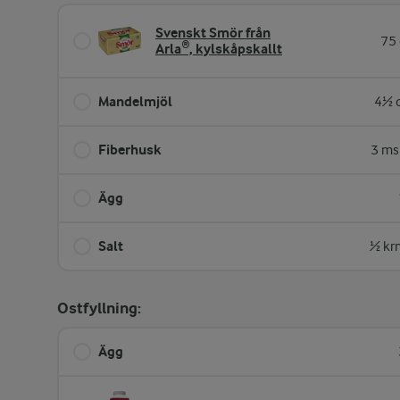
Svenskt Smör från
75 
Arla®, kylskåpskallt
Mandelmjöl
4½ d
Fiberhusk
3 ms
Ägg
Salt
½ kr
Ostfyllning:
Ägg