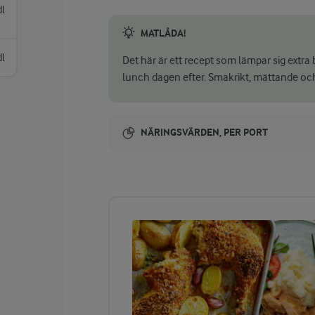
dl
MATLÅDA!
dl
Det här är ett recept som lämpar sig extra 
lunch dagen efter. Smakrikt, mättande och
NÄRINGSVÄRDEN, PER PORT
Energi:
496 kcal
ENERGIDISTRIBUTION %
NÄRINGSVÄRDEN PER PORT
-
4,5 g
Fiber:
14,7 %
18 g
Protein: