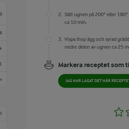
g
Sätt ugnen på 200° eller 180° 
ca 10 min.
l
Vispa ihop ägg och syrad grädde.
nedre delen av ugnen ca 25 mi
k
Markera receptet som ti
1
m
JAG HAR LAGAT DET HÄR RECEPTE
1
3