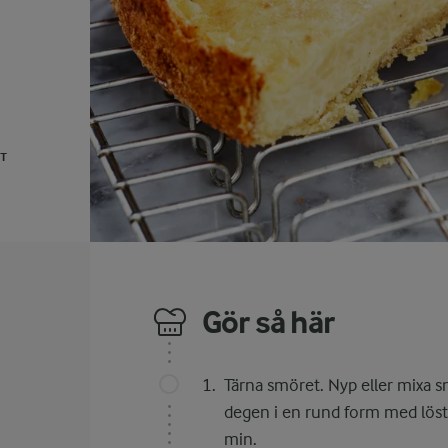
UT
Gör så här
Tärna smöret. Nyp eller mixa sn
degen i en rund form med lösta
min.