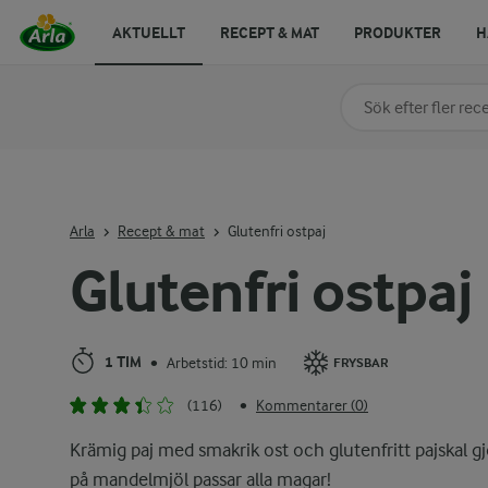
AKTUELLT
RECEPT & MAT
PRODUKTER
H
Sök på kategori elle
Skriv in sökord för at
Arla
Recept & mat
Glutenfri ostpaj
Glutenfri ostpaj
1 TIM
Arbetstid: 10 min
•
FRYSBAR
(116)
Kommentarer (0)
•
Krämig paj med smakrik ost och glutenfritt pajskal gj
på mandelmjöl passar alla magar!