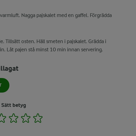
varmluft. Nagga pajskalet med en gaffel. Förgrädda
 Tillsätt osten. Häll smeten i pajskalet. Grädda i
n. Låt pajen stå minst 10 min innan servering.
llagat
T
Sätt betyg
2
3
4
5