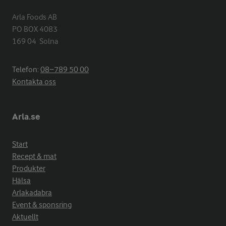
Arla Foods AB

PO BOX 4083

169 04  Solna
Telefon:
08−789 50 00
Kontakta oss
Arla.se
Start
Recept & mat
Produkter
Hälsa
Arlakadabra
Event & sponsring
Aktuellt