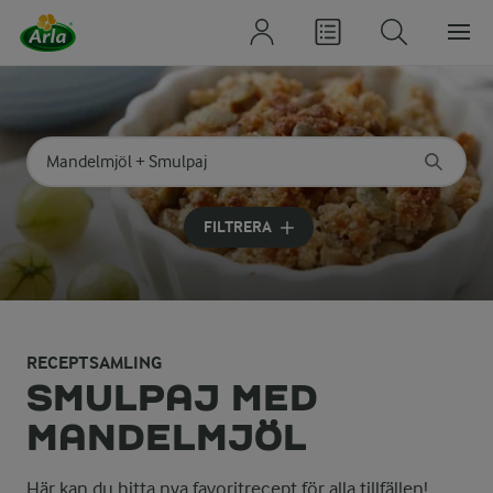
Sök på kategori eller ingrediens
Skriv in sökord för att få förslag
FILTRERA
RECEPTSAMLING
SMULPAJ MED
MANDELMJÖL
Här kan du hitta nya favoritrecept för alla tillfällen!