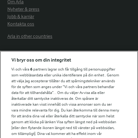
Om Arla
Nyheter & press
Jobb & karriär
Kontakta oss
Arla in other countries
Fler Arlasajter
Vi bryr oss om din integritet
Vi och våra
6
partners lagrar och får tillgång till personuppgifter
För ägare
som webbläsardata eller unika identifierare på din enhet . Genom
att välja Jag accepterar tillåter du att spårningstekniker används
Arlas kundportal
för de syften som anges under ”Vi och våra partners behandlar
Arla.com
data för att tillhandahålla”. . Om du väljer Avvisa alla eller
Falbygdens Ost
återkallar ditt samtycke inaktiveras de. Om spårare är
Arla webbshop
inaktiverade kan visst innehåll och vissa annonser som du ser
vara mindre relevanta för dig. Du kan återkomma till denna meny
Bildbank
för att ändra dina val eller återkalla ditt samtycke när som helst
genom att klicka på länken Visa syften längst ned på webbsidan
[eller den flytande ikonen längst ned till vänster på webbsidan,
om tillämpligt]. Dina val kommer att ha effekt inom vår
Följ oss