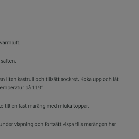
varmluft.
saften.
 liten kastrull och tillsätt sockret. Koka upp och låt
 temperatur på 119°.
ke till en fast maräng med mjuka toppar.
t under vispning och fortsätt vispa tills marängen har