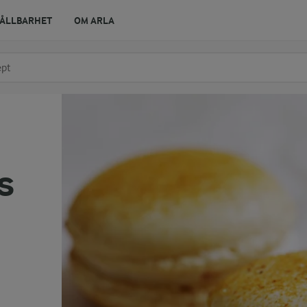
ÅLLBARHET
OM ARLA
r ingrediens
t få förslag
s