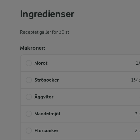
Ingredienser
Receptet gäller för 30 st
Makroner:
Morot
1
Strösocker
1¼ d
Äggvitor
Mandelmjöl
3 
Florsocker
2 