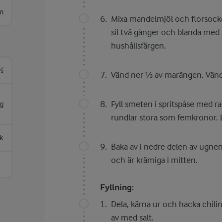
m
Mixa mandelmjöl och florsocke
sil två gånger och blanda med
hushållsfärgen.
½
Vänd ner ⅓ av marängen. Vänd 
Fyll smeten i spritspåse med ra
g
rundlar stora som femkronor. L
k
Baka av i nedre delen av ugnen
och är krämiga i mitten.
Fyllning:
Dela, kärna ur och hacka chilin
av med salt.