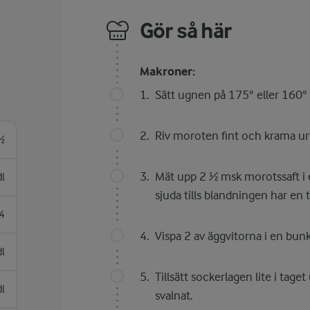
Gör så här
Makroner:
Sätt ugnen på 175° eller 160° 
Riv moroten fint och krama ur 
½
Mät upp 2 ½ msk morotssaft i en
l
sjuda tills blandningen har en
4
Vispa 2 av äggvitorna i en bun
dl
Tillsätt sockerlagen lite i tage
dl
svalnat.