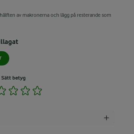
på hälften av makronerna och lägg på resterande som
llagat
T
Sätt betyg
2
3
4
5