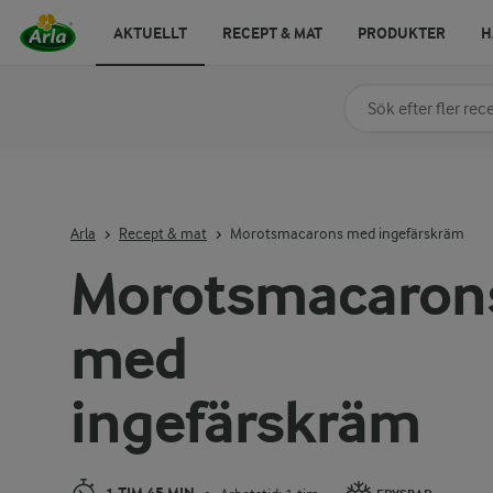
AKTUELLT
RECEPT & MAT
PRODUKTER
H
Sök på kategori elle
Skriv in sökord för at
Arla
Recept & mat
Morotsmacarons med ingefärskräm
Morotsmacaron
med
ingefärskräm