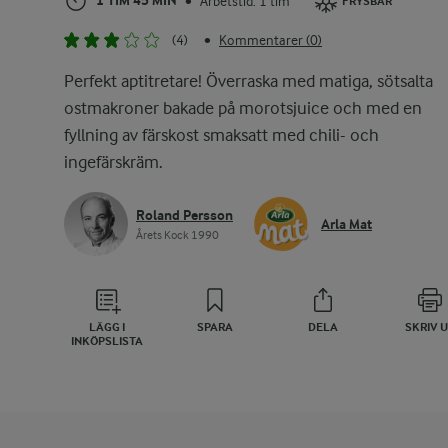
1 TIM 45 MIN
Arbetstid: 1 tim
•
FRYSBAR
(4)
Kommentarer (0)
•
Perfekt aptitretare! Överraska med matiga, sötsalta
ostmakroner bakade på morotsjuice och med en
fyllning av färskost smaksatt med chili- och
ingefärskräm.
Roland Persson
Arla Mat
Årets Kock 1990
LÄGG I
SPARA
DELA
SKRIV 
INKÖPSLISTA