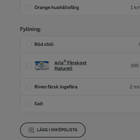
Orange hushållsfärg
1 kr
Fyllning:
Röd chili
Arla® Färskost
300 
Naturell
Riven färsk ingefära
2 ms
Salt
LÄGG I INKÖPSLISTA