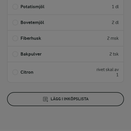
Potatismjöl
1 dl
Bovetemjöl
2 dl
Fiberhusk
2 msk
Bakpulver
2 tsk
rivet skal av
Citron
1
LÄGG I INKÖPSLISTA