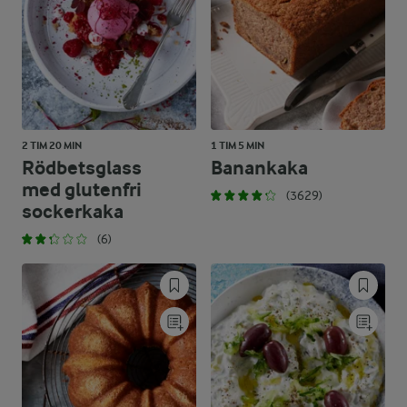
2 TIM 20 MIN
1 TIM 5 MIN
Rödbetsglass
Banankaka
med glutenfri
(3629)
sockerkaka
(6)