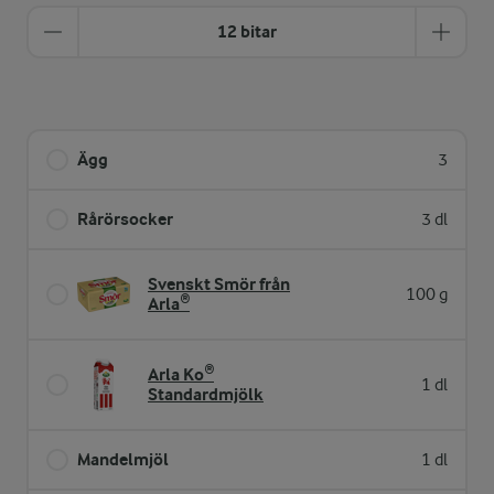
12 bitar
Ägg
3
Rårörsocker
3 dl
Svenskt Smör från
100 g
Arla®
Arla Ko®
1 dl
Standardmjölk
Mandelmjöl
1 dl