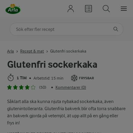
Sök på kategori eller ingrediens
Skriv in sökord för att få förslag
Arla
Recept & mat
Glutenfri sockerkaka
Glutenfri sockerkaka
1 TIM
Arbetstid: 15 min
•
FRYSBAR
(50)
Kommentarer (0)
•
Såklart alla ska kunna njuta nybakad sockerkaka, även
glutenintolleranta. Glutenfria bakverk blir ofta torra snabbare
än bakverk gjorda på vetemjöl, ät upp allt på en gång eller
frys in!