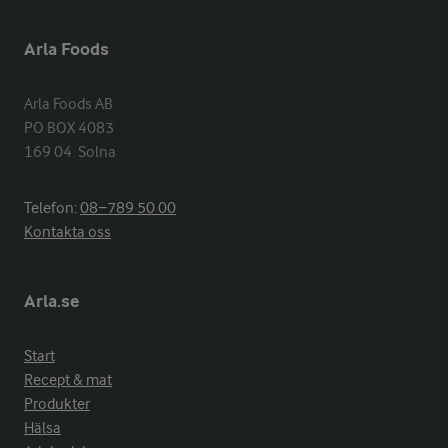
Arla Foods
Arla Foods AB

PO BOX 4083

169 04  Solna
Telefon:
08−789 50 00
Kontakta oss
Arla.se
Start
Recept & mat
Produkter
Hälsa