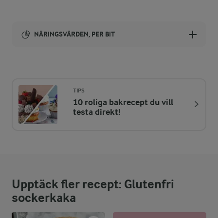
NÄRINGSVÄRDEN, PER BIT
Energi:
275 kcal
TIPS
10 roliga bakrecept du vill
ENERGIDISTRIBUTION %
NÄRINGSVÄRDEN PER BIT
testa direkt!
-
2,5 g
Fiber:
7,1 %
4,8 g
Protein:
Upptäck fler recept: Glutenfri
36 %
11,2 g
Fett:
sockerkaka
56,9 %
38,5 g
Kolhydrater: