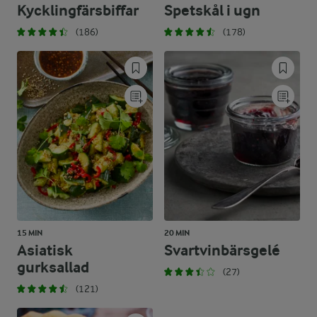
Kycklingfärsbiffar
Spetskål i ugn
(186)
(178)
15 MIN
20 MIN
Asiatisk
Svartvinbärsgelé
gurksallad
(27)
(121)