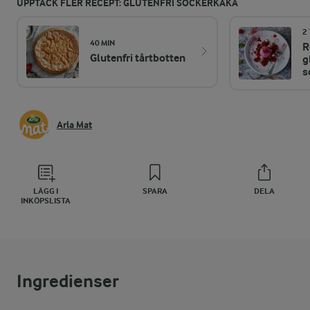
UPPTÄCK FLER RECEPT: GLUTENFRI SOCKERKAKA
2 
40 MIN
R
Glutenfri tårtbotten
g
s
Arla Mat
LÄGG I
SPARA
DELA
INKÖPSLISTA
Ingredienser