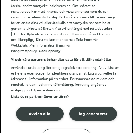
data för att tillhandahålla”. . Om du väljer Avvisa alla eller
Arlas kundportal
återkallar ditt samtycke inaktiveras de. Om spårare är
Arla.com
inaktiverade kan visst innehåll och vissa annonser som du ser
vara mindre relevanta för dig. Du kan återkomma till denna meny
Falbygdens Ost
för att ändra dina val eller återkalla ditt samtycke när som helst
Arla webbshop
genom att klicka på länken Visa syften längst ned på webbsidan
Bildbank
[eller den flytande ikonen längst ned till vänster på webbsidan,
om tillämpligt]. Dina val kommer att ha effekt inom vår
Webbplats. Mer information finns i vår
integritetspolicy.
Cookiepolicy
Följ oss
Vi och våra partners behandlar data för att tillhandahålla:
Använda exakta uppgifter om geografisk positionering. Aktivt läsa av
enhetens egenskaper för identifieringsändamål. Lagra och/eller få
åtkomst till information på en enhet. Personanpassad reklam och
innehåll, reklam- och innehållsmätning, forskning angående
målgrupp och tjänsteutveckling.
Lista över partner (leverantörer)
© 2026 Arla Foods
Avvisa alla
Jag accepterar
Ändra cookie-inställningar
Integritetspolicy