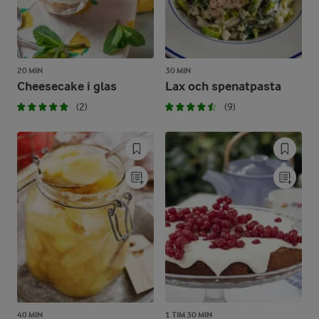
20 MIN
30 MIN
Cheesecake i glas
Lax och spenatpasta
(2)
(9)
40 MIN
1 TIM 30 MIN