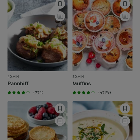
40 MIN
30 MIN
Pannbiff
Muffins
(771)
(4729)