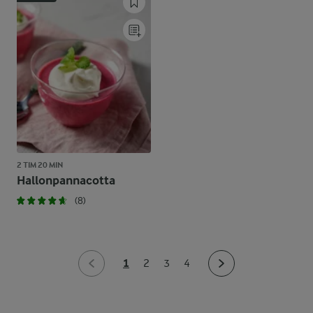
2 TIM 20 MIN
Hallonpannacotta
(8)
1
2
3
4