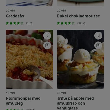
10 MIN
10 MIN
Gräddsås
Enkel chokladmousse
(53)
(187)
40 MIN
35 MIN
Plommonpaj med
Trifle på äpple med
smuldeg
smulkrisp och
vaniljglass