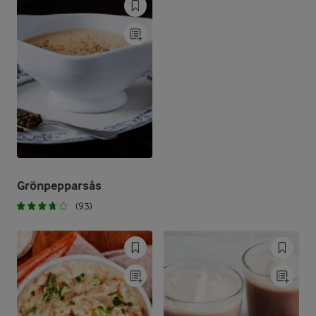
Grönpepparsås
(93)