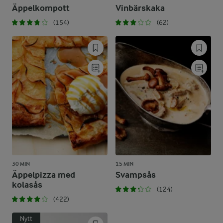
Äppelkompott
Vinbärskaka
(154)
(62)
30 MIN
15 MIN
Äppelpizza med
Svampsås
kolasås
(124)
(422)
Nytt