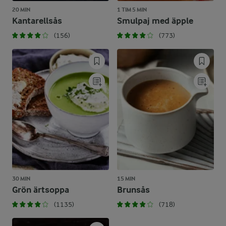
20 MIN
1 TIM 5 MIN
Kantarellsås
Smulpaj med äpple
(156)
(773)
30 MIN
15 MIN
Grön ärtsoppa
Brunsås
(1135)
(718)