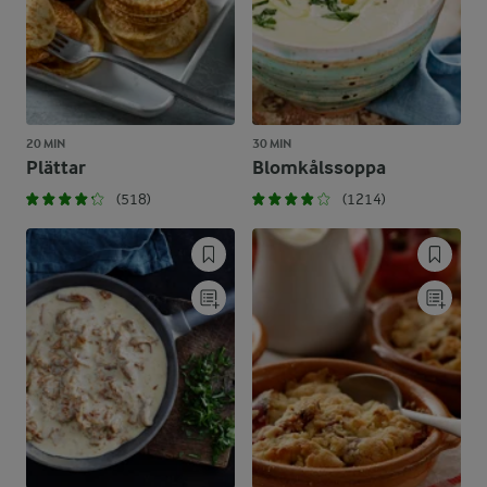
20 MIN
30 MIN
Plättar
Blomkålssoppa
(518)
(1214)