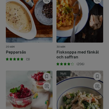
20 MIN
30 MIN
Pepparsås
Fisksoppa med fänkål
och saffran
(3)
(206)
Nytt