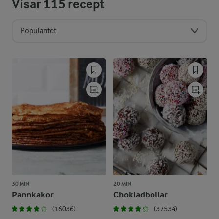
Visar
115
recept
Popularitet
30 MIN
20 MIN
Pannkakor
Chokladbollar
(16036)
(37534)