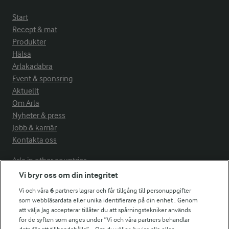
Start
Recept & mat
Produkter
Hälsa
Arlakadabra
Event & sponsring
Aktuellt
Om Arla
Nyheter & press
Jobb & karriär
Kontakta oss
Arla in other countries
Vi bryr oss om din integritet
Vi och våra
6
partners lagrar och får tillgång till personuppgifter
Fler Arlasajter
som webbläsardata eller unika identifierare på din enhet . Genom
att välja Jag accepterar tillåter du att spårningstekniker används
för de syften som anges under ”Vi och våra partners behandlar
För ägare