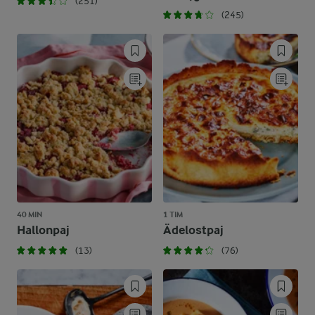
(251)
(245)
40 MIN
1 TIM
Hallonpaj
Ädelostpaj
(13)
(76)