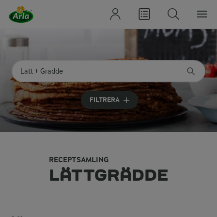
Sök på kategori eller ingrediens
Skriv in sökord för att få förslag
FILTRERA
RECEPTSAMLING
LÄTTGRÄDDE