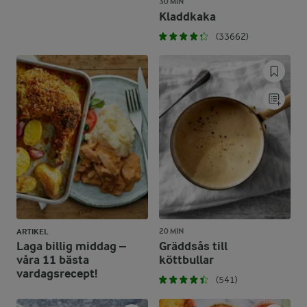
30 MIN
Kladdkaka
(33662)
20 MIN
ARTIKEL
Laga billig middag –
Gräddsås till
våra 11 bästa
köttbullar
vardagsrecept!
(541)