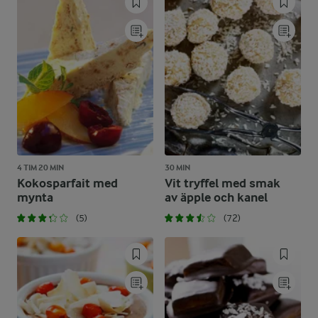
4 TIM 20 MIN
30 MIN
Kokosparfait med
Vit tryffel med smak
mynta
av äpple och kanel
(5)
(72)