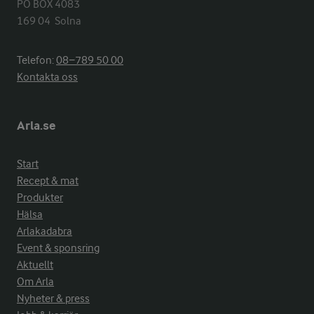
PO BOX 4083

169 04  Solna
Telefon:
08−789 50 00
Kontakta oss
Arla.se
Start
Recept & mat
Produkter
Hälsa
Arlakadabra
Event & sponsring
Aktuellt
Om Arla
Nyheter & press