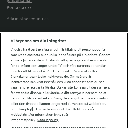
Jobb & karriär
Kontakta oss
Arla in other countries
Fler Arlasajter
Vi bryr oss om din integritet
Vi och våra
6
partners lagrar och får tillgång till personuppgifter
För ägare
som webbläsardata eller unika identifierare på din enhet . Genom
att välja Jag accepterar tillåter du att spårningstekniker används
Arlas kundportal
för de syften som anges under ”Vi och våra partners behandlar
Arla.com
data för att tillhandahålla”. . Om du väljer Avvisa alla eller
Falbygdens Ost
återkallar ditt samtycke inaktiveras de. Om spårare är
Arla webbshop
inaktiverade kan visst innehåll och vissa annonser som du ser
vara mindre relevanta för dig. Du kan återkomma till denna meny
Bildbank
för att ändra dina val eller återkalla ditt samtycke när som helst
genom att klicka på länken Visa syften längst ned på webbsidan
[eller den flytande ikonen längst ned till vänster på webbsidan,
om tillämpligt]. Dina val kommer att ha effekt inom vår
Följ oss
Webbplats. Mer information finns i vår
integritetspolicy.
Cookiepolicy