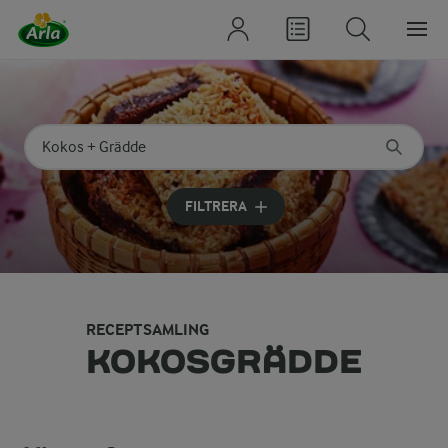
Sök på kategori eller ingrediens
Skriv in sökord för att få förslag
FILTRERA
RECEPTSAMLING
KOKOSGRÄDDE