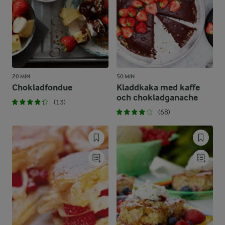
20 MIN
50 MIN
Chokladfondue
Kladdkaka med kaffe
och chokladganache
(13)
(68)