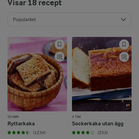
Visar
18
recept
Popularitet
50 MIN
1 TIM
Ryttarkaka
Sockerkaka utan ägg
(1234)
(253)