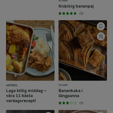
40 MIN
Knäckig bananpaj
(5)
50 MIN
ARTIKEL
Laga billig middag –
Banankaka i
våra 11 bästa
långpanna
vardagsrecept!
(5)