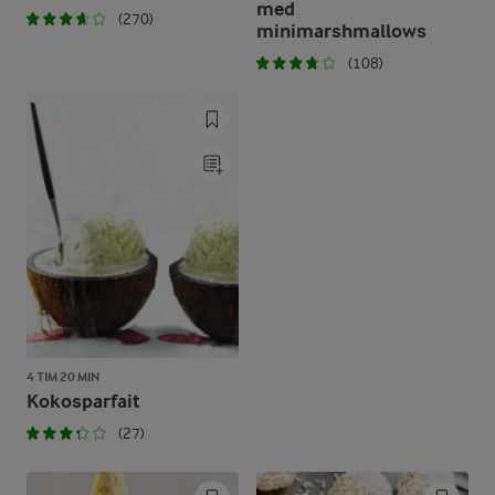
med
(270)
minimarshmallows
(108)
4 TIM 20 MIN
Kokosparfait
(27)