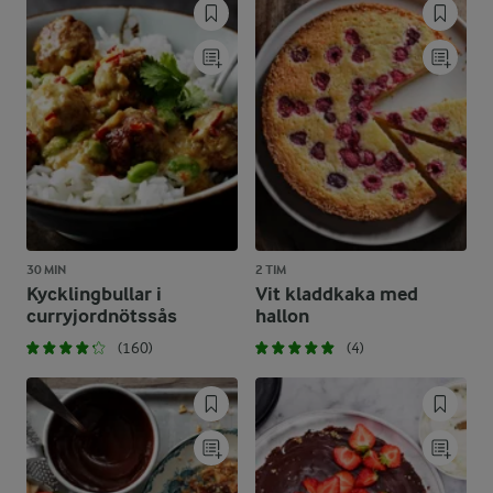
30 MIN
2 TIM
Kycklingbullar i
Vit kladdkaka med
curryjordnötssås
hallon
(160)
(4)