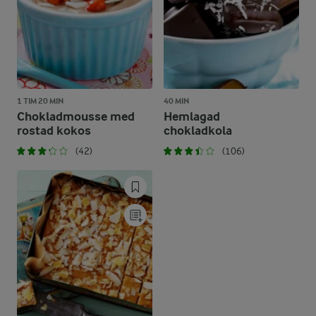
1 TIM 20 MIN
40 MIN
Chokladmousse med
Hemlagad
rostad kokos
chokladkola
(42)
(106)