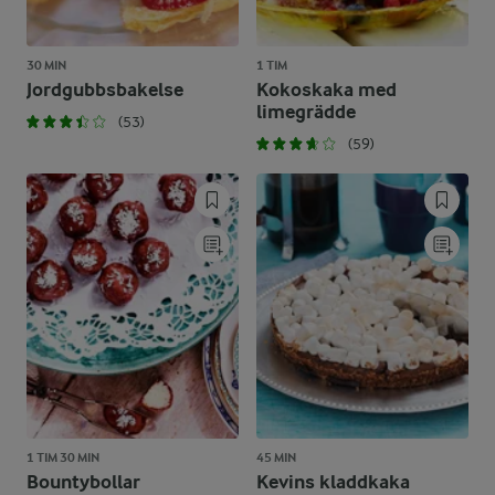
30 MIN
1 TIM
Jordgubbsbakelse
Kokoskaka med
limegrädde
(53)
(59)
1 TIM 30 MIN
45 MIN
Bountybollar
Kevins kladdkaka