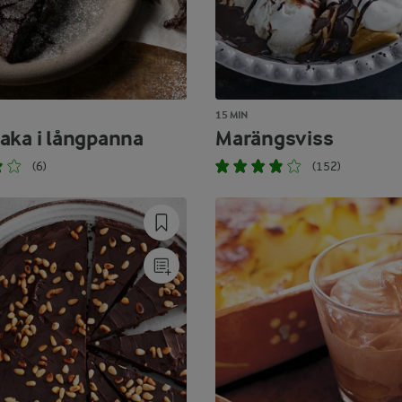
15 MIN
aka i långpanna
Marängsviss
(6)
(152)