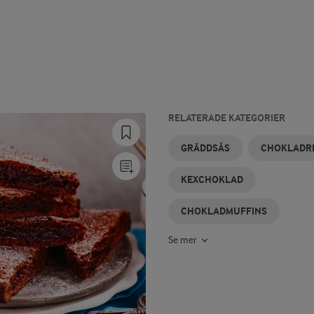
RELATERADE KATEGORIER
CHOKLADFONDANT
CHOKLADGANACHE
CHOKLADMOUSSE
CHOKLADKAKA
CHOKLADSÅS
GRÄDDE
GRÄDDSÅS
CHOKLADR
KEXCHOKLAD
CHOKLADMUFFINS
Se mer