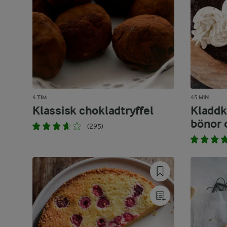
4 TIM
45 MIN
Klassisk chokladtryffel
Kladdk
bönor o
(295)