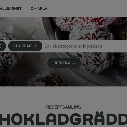
ÅLLBARHET
OM ARLA
CHOKLAD
Sök på kategori eller ingrediens
Skriv in sökord för att få förslag
FILTRERA
RECEPTSAMLING
HOKLADGRÄD