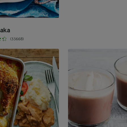
aka
(33668)