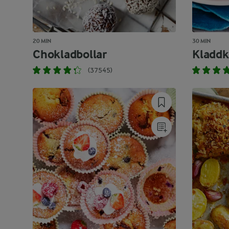
20 MIN
30 MIN
Chokladbollar
Kladdk
(37545)