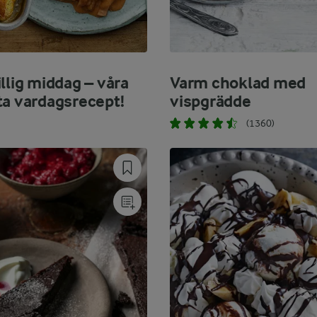
llig middag – våra
Varm choklad med
ta vardagsrecept!
vispgrädde
(1360)