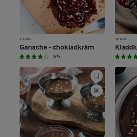
10 MIN
50 MIN
Ganache - chokladkräm
Kladdk
(65)