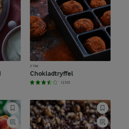
2 TIM
d
Chokladtryffel
(155)