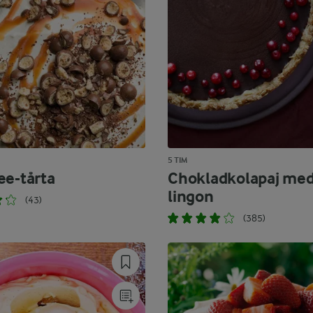
5 TIM
ee-tårta
Chokladkolapaj me
lingon
(43)
(385)