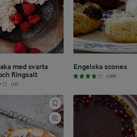
aka med svarta
Engelska scones
ch flingsalt
(188)
(16)