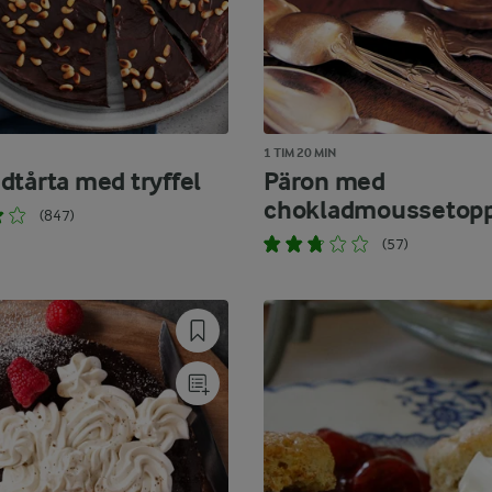
1 TIM 20 MIN
dtårta med tryffel
Päron med
chokladmoussetop
(847)
(57)