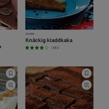
50 MIN
Knäckig kladdkaka
p
(581)