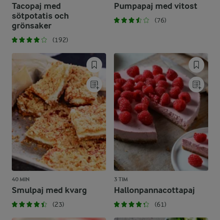
Tacopaj med
Pumpapaj med vitost
sötpotatis och
(76)
grönsaker
(192)
40 MIN
3 TIM
Smulpaj med kvarg
Hallonpannacottapaj
(23)
(61)