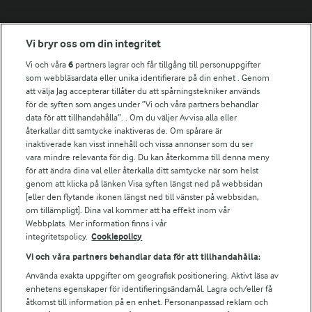
Fler Arlasajter
Vi bryr oss om din integritet
Vi och våra
6
partners lagrar och får tillgång till personuppgifter
För ägare
som webbläsardata eller unika identifierare på din enhet . Genom
att välja Jag accepterar tillåter du att spårningstekniker används
Arlas kundportal
för de syften som anges under ”Vi och våra partners behandlar
Arla.com
data för att tillhandahålla”. . Om du väljer Avvisa alla eller
Falbygdens Ost
återkallar ditt samtycke inaktiveras de. Om spårare är
Arla webbshop
inaktiverade kan visst innehåll och vissa annonser som du ser
vara mindre relevanta för dig. Du kan återkomma till denna meny
Bildbank
för att ändra dina val eller återkalla ditt samtycke när som helst
genom att klicka på länken Visa syften längst ned på webbsidan
[eller den flytande ikonen längst ned till vänster på webbsidan,
om tillämpligt]. Dina val kommer att ha effekt inom vår
Följ oss
Webbplats. Mer information finns i vår
integritetspolicy.
Cookiepolicy
Vi och våra partners behandlar data för att tillhandahålla:
Använda exakta uppgifter om geografisk positionering. Aktivt läsa av
enhetens egenskaper för identifieringsändamål. Lagra och/eller få
åtkomst till information på en enhet. Personanpassad reklam och