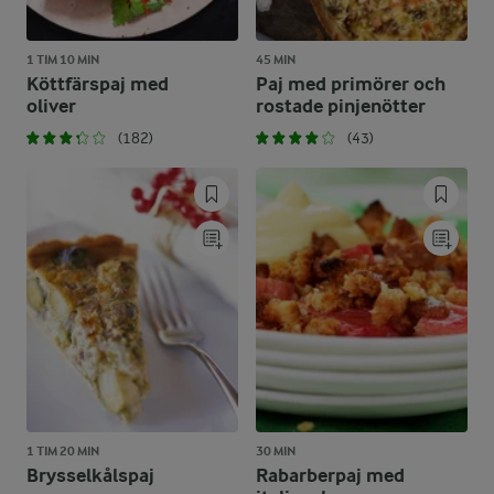
1 TIM 10 MIN
45 MIN
Köttfärspaj med
Paj med primörer och
oliver
rostade pinjenötter
(182)
(43)
1 TIM 20 MIN
30 MIN
Brysselkålspaj
Rabarberpaj med