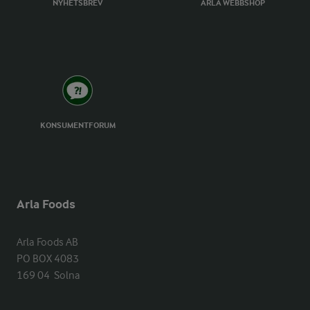
NYHETSBREV
ARLA WEBBSHOP
KONSUMENTFORUM
Arla Foods
Arla Foods AB

PO BOX 4083

169 04  Solna