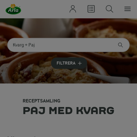
Sök på kategori eller ingrediens
Skriv in sökord för att få förslag
FILTRERA
RECEPTSAMLING
PAJ MED KVARG