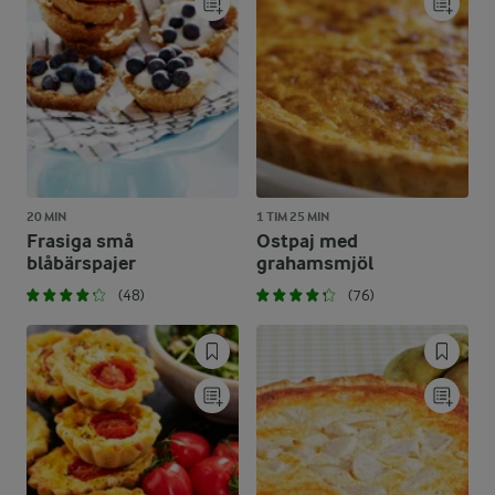
20 MIN
1 TIM 25 MIN
Frasiga små
Ostpaj med
blåbärspajer
grahamsmjöl
(48)
(76)