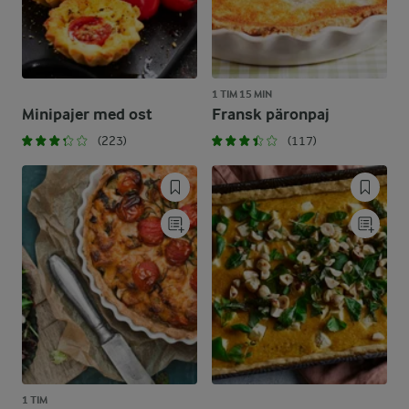
1 TIM 15 MIN
Minipajer med ost
Fransk päronpaj
(223)
(117)
1 TIM