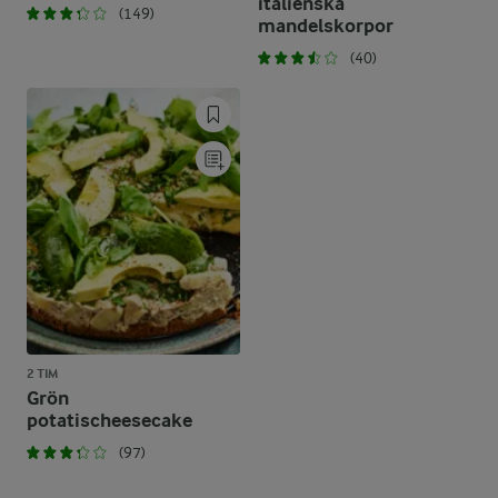
italienska
(149)
mandelskorpor
(40)
2 TIM
Grön
potatischeesecake
(97)