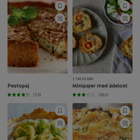
1 TIM 10 MIN
Pestopaj
Minipajer med ädelost
(73)
(361)