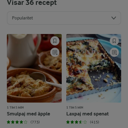
Visar
36
recept
Popularitet
1 TIM 5 MIN
1 TIM 5 MIN
Smulpaj med äpple
Laxpaj med spenat
(773)
(415)