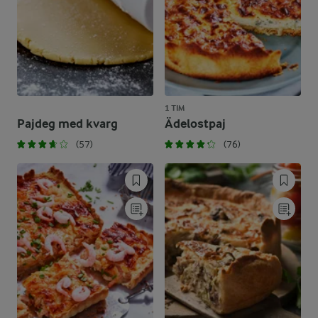
1 TIM
Pajdeg med kvarg
Ädelostpaj
(57)
(76)