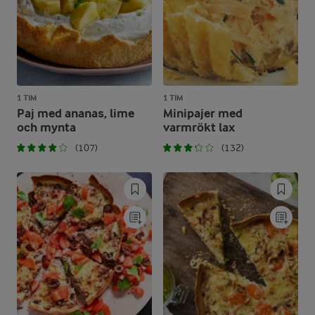
1 TIM
1 TIM
Paj med ananas, lime
Minipajer med
och mynta
varmrökt lax
(107)
(132)