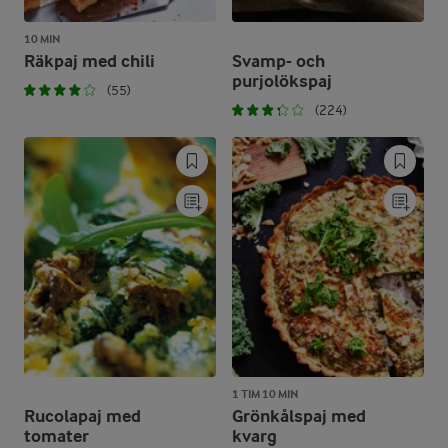
10 MIN
Räkpaj med chili
Svamp- och
purjolökspaj
(55)
(224)
1 TIM 10 MIN
Rucolapaj med
Grönkålspaj med
tomater
kvarg