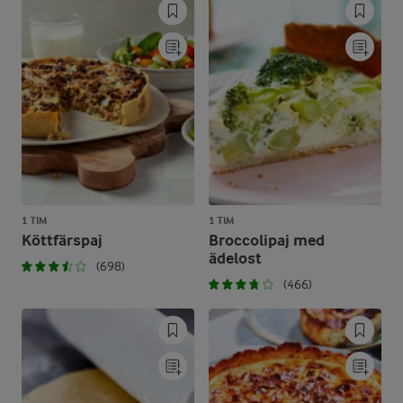
1 TIM
1 TIM
Köttfärspaj
Broccolipaj med
ädelost
(698)
(466)