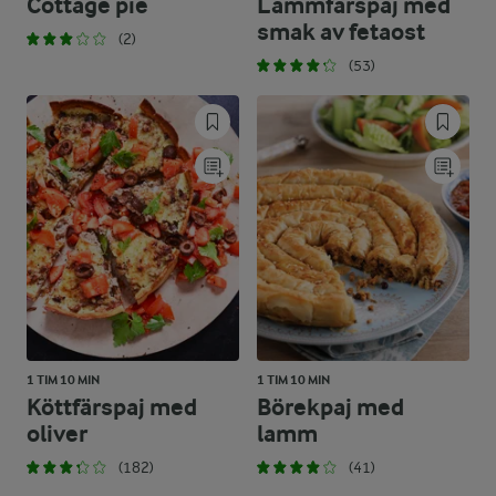
Cottage pie
Lammfärspaj med
smak av fetaost
(2)
(53)
1 TIM 10 MIN
1 TIM 10 MIN
Köttfärspaj med
Börekpaj med
oliver
lamm
(182)
(41)