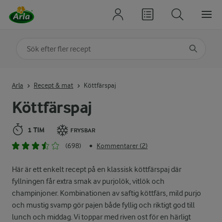
Sök på kategori eller ingrediens
Skriv in sökord för att få förslag
Arla
Recept & mat
Köttfärspaj
Köttfärspaj
1 TIM
FRYSBAR
(698)
Kommentarer (2)
•
Här är ett enkelt recept på en klassisk köttfärspaj där
fyllningen får extra smak av purjolök, vitlök och
champinjoner. Kombinationen av saftig köttfärs, mild purjo
och mustig svamp gör pajen både fyllig och riktigt god till
lunch och middag. Vi toppar med riven ost för en härligt