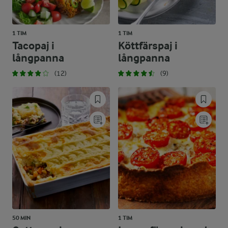
1 TIM
1 TIM
Tacopaj i
Köttfärspaj i
långpanna
långpanna
(12)
(9)
50 MIN
1 TIM