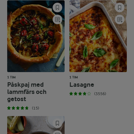
1 TIM
1 TIM
Påskpaj med
Lasagne
lammfärs och
(3556)
getost
(15)