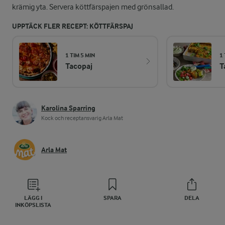
krämig yta. Servera köttfärspajen med grönsallad.
UPPTÄCK FLER RECEPT: KÖTTFÄRSPAJ
1 TIM 5 MIN
1
Tacopaj
T
Karolina Sparring
Kock och receptansvarig Arla Mat
Arla Mat
LÄGG I
SPARA
DELA
INKÖPSLISTA