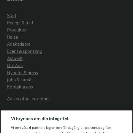
Start
Recept & mat
Produkter
Hälsa
Arlakadabra
Event & sponsring
Aktuellt
Om Arla
Nyheter & press
Jobb & karriär
Kontakta oss
Arla in other countries
Vi bryr oss om din integritet
Fler Arlasajter
Vi och våra
6
partners lagrar och får tillgång till personuppgifter