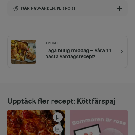
NÄRINGSVÄRDEN, PER PORT
Energi:
480 kcal
ARTIKEL
Laga billig middag – våra 11
ENERGIDISTRIBUTION %
NÄRINGSVÄRDEN PER PORT
bästa vardagsrecept!
-
3 g
Fiber:
18,9 %
22,3 g
Protein:
Upptäck fler recept: Köttfärspaj
58,5 %
31,8 g
Fett:
22,6 %
26,7 g
Kolhydrater: