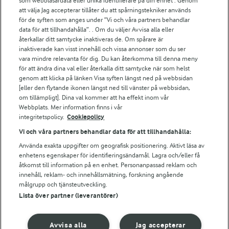
som webbläsardata eller unika identifierare på din enhet . Genom
För ägare
att välja Jag accepterar tillåter du att spårningstekniker används
Arlas kundportal
för de syften som anges under ”Vi och våra partners behandlar
Arla.com
data för att tillhandahålla”. . Om du väljer Avvisa alla eller
återkallar ditt samtycke inaktiveras de. Om spårare är
Falbygdens Ost
inaktiverade kan visst innehåll och vissa annonser som du ser
Arla webbshop
vara mindre relevanta för dig. Du kan återkomma till denna meny
Bildbank
för att ändra dina val eller återkalla ditt samtycke när som helst
genom att klicka på länken Visa syften längst ned på webbsidan
[eller den flytande ikonen längst ned till vänster på webbsidan,
om tillämpligt]. Dina val kommer att ha effekt inom vår
Webbplats. Mer information finns i vår
Följ oss
integritetspolicy.
Cookiepolicy
Vi och våra partners behandlar data för att tillhandahålla:
Använda exakta uppgifter om geografisk positionering. Aktivt läsa av
enhetens egenskaper för identifieringsändamål. Lagra och/eller få
åtkomst till information på en enhet. Personanpassad reklam och
innehåll, reklam- och innehållsmätning, forskning angående
målgrupp och tjänsteutveckling.
Lista över partner (leverantörer)
© 2026 Arla Foods
Ändra cookie-inställningar
Avvisa alla
Jag accepterar