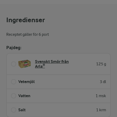
Ingredienser
Receptet gäller för 6 port
Pajdeg:
Svenskt Smör från
125 g
Arla®
Vetemjöl
3 dl
Vatten
1 msk
Salt
1 krm