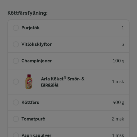
Köttfärsfyllning:
Purjolök
1
Vitlöksklyftor
3
Champinjoner
100 g
Arla Köket® Smör- &
1 msk
rapsolja
Köttfärs
400 g
Tomatpuré
2 msk
Paprikapulver
1 msk