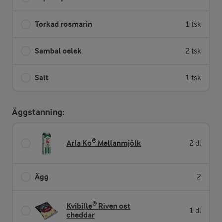
Torkad rosmarin
1 tsk
Sambal oelek
2 tsk
Salt
1 tsk
Äggstanning:
Arla Ko® Mellanmjölk
2 dl
Ägg
2
Kvibille® Riven ost
1 dl
cheddar