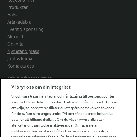
Recept & mat
Produkter
Hälsa
Arlakadabra
Event & sponsring
Aktuellt
Om Arla
Nyheter & press
Jobb & karriär
Kontakta oss
Arla in other countries
Vi bryr oss om din integritet
Vi och våra
6
partners lagrar och får tillgång till personuppgifter
Fler Arlasajter
som webbläsardata eller unika identifierare på din enhet . Genom
att välja Jag accepterar tillåter du att spårningstekniker används
för de syften som anges under ”Vi och våra partners behandlar
För ägare
data för att tillhandahålla”. . Om du väljer Avvisa alla eller
Arlas kundportal
återkallar ditt samtycke inaktiveras de. Om spårare är
Arla.com
inaktiverade kan visst innehåll och vissa annonser som du ser
vara mindre relevanta för dig. Du kan återkomma till denna meny