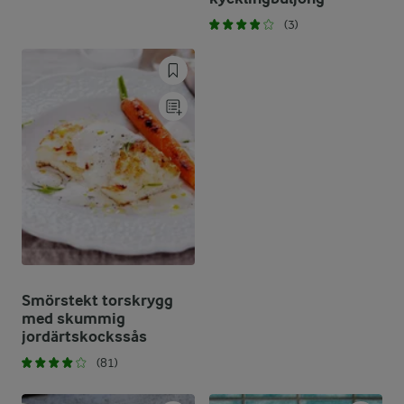
(3)
Smörstekt torskrygg
med skummig
jordärtskockssås
(81)