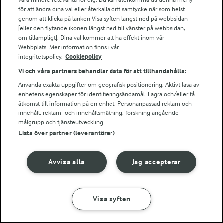
Falbygdens Ost
för att ändra dina val eller återkalla ditt samtycke när som helst
Arla webbshop
genom att klicka på länken Visa syften längst ned på webbsidan
Bildbank
[eller den flytande ikonen längst ned till vänster på webbsidan,
om tillämpligt]. Dina val kommer att ha effekt inom vår
Webbplats. Mer information finns i vår
integritetspolicy.
Cookiepolicy
Följ oss
Vi och våra partners behandlar data för att tillhandahålla:
Använda exakta uppgifter om geografisk positionering. Aktivt läsa av
enhetens egenskaper för identifieringsändamål. Lagra och/eller få
åtkomst till information på en enhet. Personanpassad reklam och
innehåll, reklam- och innehållsmätning, forskning angående
målgrupp och tjänsteutveckling.
Lista över partner (leverantörer)
© 2026 Arla Foods
Avvisa alla
Jag accepterar
Ändra cookie-inställningar
Integritetspolicy
Visa syften
Om cookies