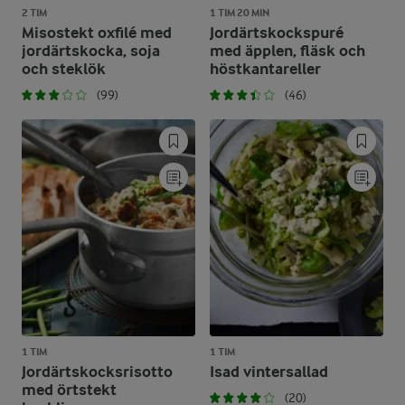
2 TIM
1 TIM 20 MIN
Misostekt oxfilé med
Jordärtskockspuré
jordärtskocka, soja
med äpplen, fläsk och
och steklök
höstkantareller
(99)
(46)
1 TIM
1 TIM
Jordärtskocksrisotto
Isad vintersallad
med örtstekt
(20)