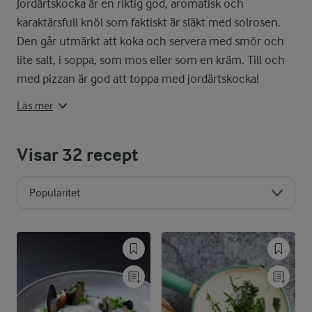
Jordärtskocka är en riktig god, aromatisk och
karaktärsfull knöl som faktiskt är släkt med solrosen.
Tillagning och serv
Den går utmärkt att koka och servera med smör och
Jordärtskockor får gärna blandas me
lite salt, i soppa, som mos eller som en kräm. Till och
med pizzan är god att toppa med jordärtskocka!
Tips! Skär jordärtskockorna i tunna
Läs mer
Säsong
Visar
32
recept
I Sverige skördas jordärtskockor frå
Popularitet