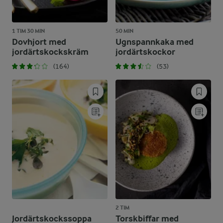
1 TIM 30 MIN
50 MIN
Dovhjort med
Ugnspannkaka med
jordärtskockskräm
jordärtskockor
(164)
(53)
2 TIM
Jordärtskockssoppa
Torskbiffar med