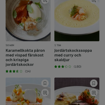
50 MIN
1 TIM
Karamellkokta päron
Jordärtskockssoppa
med vispad färskost
med curry och
och krispiga
skaldjur
jordärtskockor
(180)
(34)