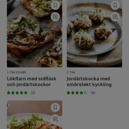
1 TIM 10 MIN
1 TIM
Lökflarn med sidfläsk
Jordärtskocka med
och jordärtskockor
smörstekt kyckling
(2)
(6)