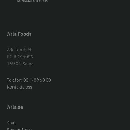
KONSUMENTFORUM
Arla Foods
Arla Foods AB

PO BOX 4083

169 04  Solna
Telefon:
08−789 50 00
Kontakta oss
Arla.se
Start