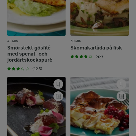
45 MIN
30 MIN
Smörstekt gösfilé
Skomakarlåda på fisk
med spenat- och
(42)
jordärtskockspuré
(123)