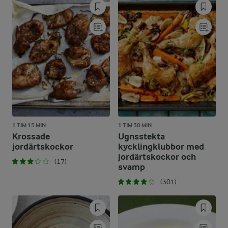
1 TIM 15 MIN
1 TIM 30 MIN
Krossade
Ugnsstekta
jordärtskockor
kycklingklubbor med
jordärtskockor och
(17)
svamp
(301)