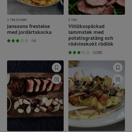
1 TIM 20 MIN
2 TIM
Janssons frestelse
Vitlöksspäckad
med jordärtskocka
lammstek med
potatisgratäng och
(4)
rödvinskokt rödlök
(108)