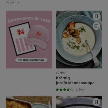
Se mer
30 MIN
Krämig
jordärtskockssoppa
(193)