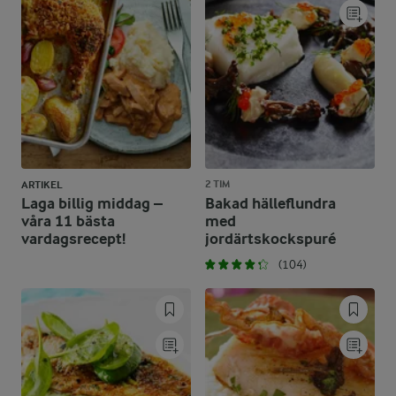
2 TIM
ARTIKEL
Laga billig middag –
Bakad hälleflundra
våra 11 bästa
med
vardagsrecept!
jordärtskockspuré
(104)