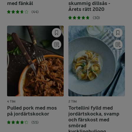
med fänkål
skummig dillsås -
Årets rätt 2020
(44)
(30)
4 TIM
2 TIM
Pulled pork med mos
Tortellini fylld med
på jordärtskockor
jordärtskocka, svamp
och färskost med
(55)
smörad
kycklingbuljong