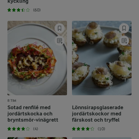
kyckling
(60)
8 TIM
Sotad renfilé med
Lönnsirapsglaserade
jordärtskocka och
jordärtskockor med
bryntsmör-vinägrett
färskost och tryffel
(4)
(10)