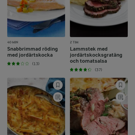
40 MIN
2 TIM
Snabbrimmad röding
Lammstek med
med jordärtskocka
jordärtskocksgratäng
och tomatsalsa
(13)
(37)