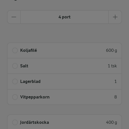
4 port
Koljafilé
600 g
Salt
1 tsk
Lagerblad
1
Vitpepparkorn
8
Jordärtskocka
400 g