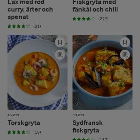
Lax med röd
Fiskgryta med
curry, ärter och
fänkål och chili
spenat
(277)
(81)
45 MIN
30 MIN
Torskgryta
Sydfransk
fiskgryta
(18)
(157)