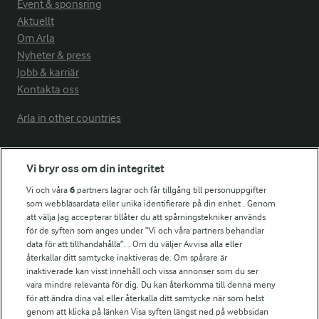
Event & sponsring
Aktuellt
Om Arla
Nyheter & press
Jobb & karriär
Kontakta oss
Arla in other countries
Fler Arlasajter
Vi bryr oss om din integritet
Vi och våra
6
partners lagrar och får tillgång till personuppgifter
som webbläsardata eller unika identifierare på din enhet . Genom
För ägare
att välja Jag accepterar tillåter du att spårningstekniker används
Arlas kundportal
för de syften som anges under ”Vi och våra partners behandlar
Arla.com
data för att tillhandahålla”. . Om du väljer Avvisa alla eller
Falbygdens Ost
återkallar ditt samtycke inaktiveras de. Om spårare är
inaktiverade kan visst innehåll och vissa annonser som du ser
Arla webbshop
vara mindre relevanta för dig. Du kan återkomma till denna meny
Bildbank
för att ändra dina val eller återkalla ditt samtycke när som helst
genom att klicka på länken Visa syften längst ned på webbsidan