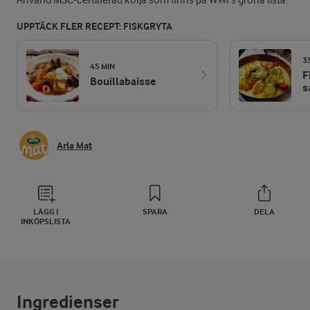
Använd MSC-certifierad kolja som finns på WWFs gröna lista.
UPPTÄCK FLER RECEPT: FISKGRYTA
3
45 MIN
F
Bouillabaisse
s
Arla Mat
LÄGG I
SPARA
DELA
INKÖPSLISTA
Ingredienser