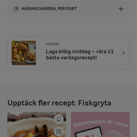
NÄRINGSVÄRDEN, PER PORT
Energi:
513 kcal
ARTIKEL
Laga billig middag – våra 11
ENERGIDISTRIBUTION %
NÄRINGSVÄRDEN PER PORT
bästa vardagsrecept!
-
5,7 g
Fiber:
27,4 %
34,6 g
Protein:
Upptäck fler recept: Fiskgryta
39,3 %
22,8 g
Fett:
26,6 %
33,6 g
Kolhydrater: