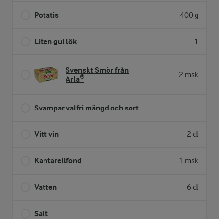
Potatis
400 g
Liten gul lök
1
Svenskt Smör från
2 msk
Arla®
Svampar valfri mängd och sort
Vitt vin
2 dl
Kantarellfond
1 msk
Vatten
6 dl
Salt