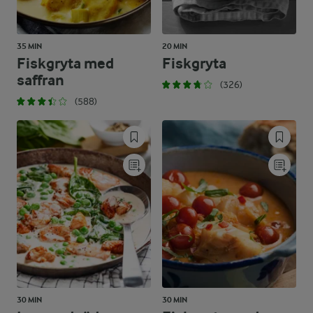
35 MIN
20 MIN
Fiskgryta med
Fiskgryta
saffran
(326)
(588)
30 MIN
30 MIN