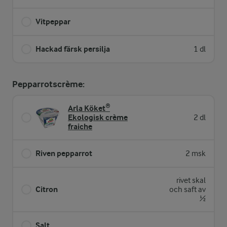
Vitpeppar
Hackad färsk persilja
1 dl
Pepparrotscrème:
Arla Köket®
Ekologisk crème
2 dl
fraiche
Riven pepparrot
2 msk
rivet skal
Citron
och saft av
½
Salt