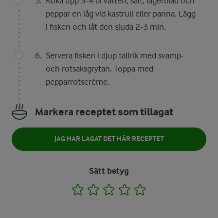
Koka upp 3-4 dl vatten, salt, lagerblad och
peppar en låg vid kastrull eller panna. Lägg
i fisken och låt den sjuda 2-3 min.
Servera fisken i djup tallrik med svamp-
och rotsaksgrytan. Toppa med
pepparrotscrème.
Markera receptet som tillagat
JAG HAR LAGAT DET HÄR RECEPTET
Sätt betyg
1
2
3
4
5