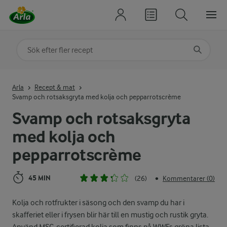
Sök på kategori eller ingrediens
Skriv in sökord för att få förslag
Arla
Recept & mat
Svamp och rotsaksgryta med kolja och pepparrotscrème
Svamp och rotsaksgryta
med kolja och
pepparrotscrème
45 MIN
(26)
Kommentarer (0)
•
Kolja och rotfrukter i säsong och den svamp du har i
skafferiet eller i frysen blir här till en mustig och rustik gryta.