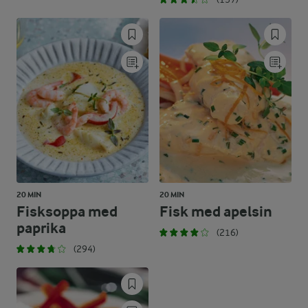
20 MIN
20 MIN
Fisksoppa med
Fisk med apelsin
paprika
(216)
(294)