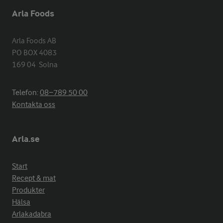
Arla Foods
Arla Foods AB

PO BOX 4083

169 04  Solna
Telefon:
08−789 50 00
Kontakta oss
Arla.se
Start
Recept & mat
Produkter
Hälsa
Arlakadabra