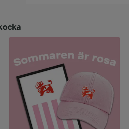
skocka