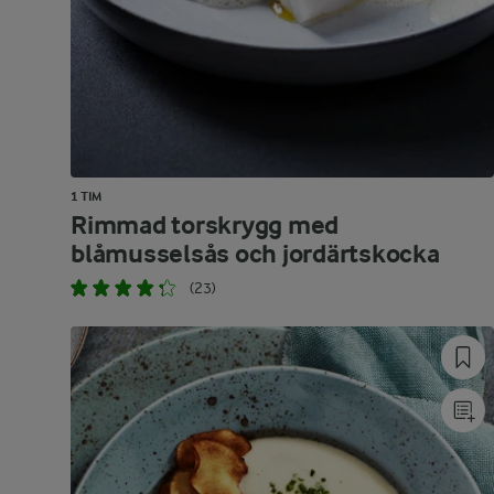
1 TIM
Rimmad torskrygg med
blåmusselsås och jordärtskocka
(23)