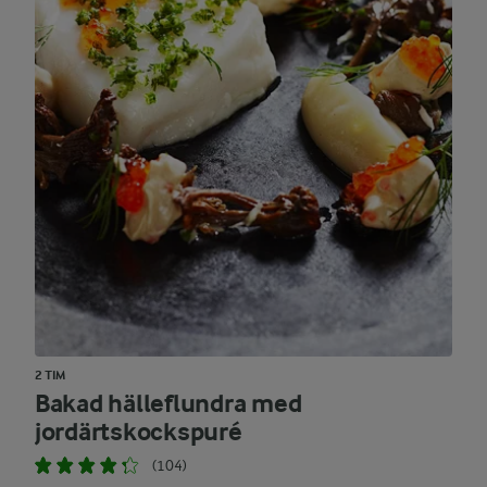
2 TIM
Bakad hälleflundra med
jordärtskockspuré
(104)