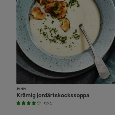
30 MIN
Krämig jordärtskockssoppa
(193)