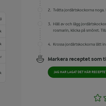
Tvätta jordärtskockorna noga. 
g
Häll av och lägg jordärtskocko
rosmarin, klicka på smöret. Til
k
k
Krossa jordärtskockorna lätt i
ar
Markera receptet som ti
JAG HAR LAGAT DET HÄR RECEPTE
k
1