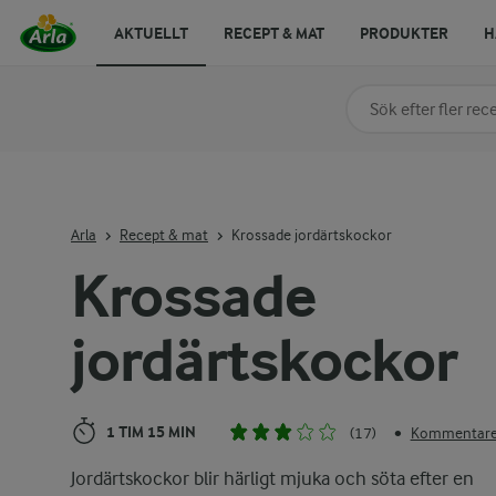
AKTUELLT
RECEPT & MAT
PRODUKTER
H
Sök på kategori elle
Skriv in sökord för at
Arla
Recept & mat
Krossade jordärtskockor
Krossade
jordärtskockor
1 TIM 15 MIN
(17)
Kommentarer
•
Jordärtskockor blir härligt mjuka och söta efter en