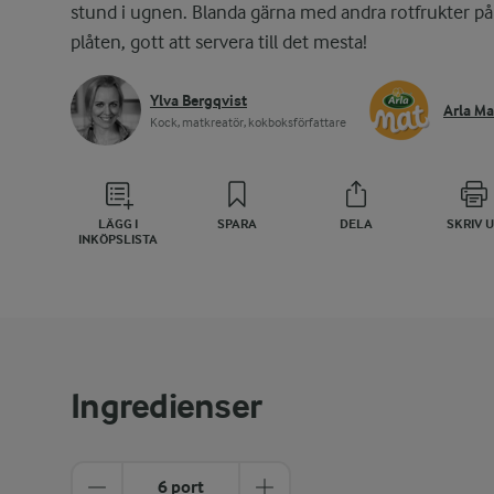
stund i ugnen. Blanda gärna med andra rotfrukter på
plåten, gott att servera till det mesta!
Ylva Bergqvist
Arla Ma
Kock, matkreatör, kokboksförfattare
LÄGG I
SPARA
DELA
SKRIV 
INKÖPSLISTA
Ingredienser
6 port