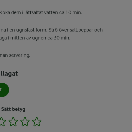
Koka dem i lättsaltat vatten ca 10 min.
rna i en ugnsfast form. Strö över salt,peppar och
laga i mitten av ugnen ca 30 min.
nnan servering.
llagat
T
Sätt betyg
2
3
4
5