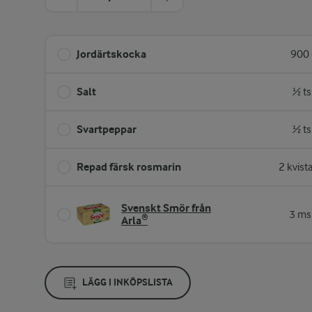
Jordärtskocka
900 
Salt
½ ts
Svartpeppar
½ ts
Repad färsk rosmarin
2 kvist
Svenskt Smör från
3 ms
Arla®
LÄGG I INKÖPSLISTA