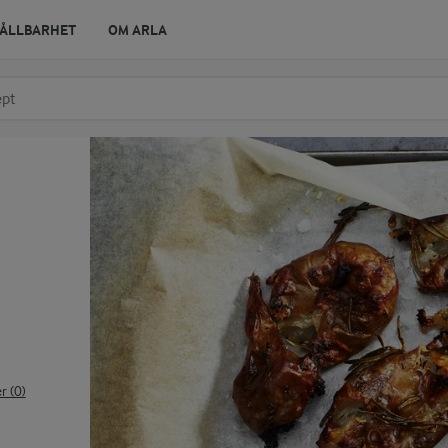
ÅLLBARHET
OM ARLA
r ingrediens
t få förslag
 (0)