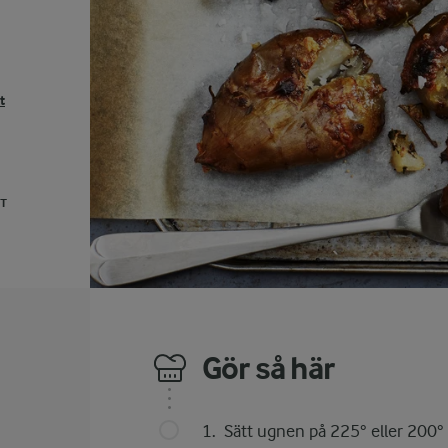
t
UT
Gör så här
Sätt ugnen på 225° eller 200° 