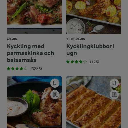
40 MIN
1 TIM 30 MIN
Kyckling med
Kycklingklubbor i
parmaskinka och
ugn
balsamsås
(176)
(3285)