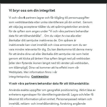
Fler Arlasajter
Vi bryr oss om din integritet
Vi och våra
6
partners lagrar och får tillgång till personuppgifter
För ägare
som webbläsardata eller unika identifierare på din enhet . Genom
att välja Jag accepterar tillåter du att spårningstekniker används
Arlas kundportal
för de syften som anges under ”Vi och våra partners behandlar
Arla.com
data för att tillhandahålla”. . Om du väljer Avvisa alla eller
Falbygdens Ost
återkallar ditt samtycke inaktiveras de. Om spårare är
Arla webbshop
inaktiverade kan visst innehåll och vissa annonser som du ser
vara mindre relevanta för dig. Du kan återkomma till denna meny
Bildbank
för att ändra dina val eller återkalla ditt samtycke när som helst
genom att klicka på länken Visa syften längst ned på webbsidan
[eller den flytande ikonen längst ned till vänster på webbsidan,
om tillämpligt]. Dina val kommer att ha effekt inom vår
Följ oss
Webbplats. Mer information finns i vår
integritetspolicy.
Cookiepolicy
Vi och våra partners behandlar data för att tillhandahålla:
Använda exakta uppgifter om geografisk positionering. Aktivt läsa av
enhetens egenskaper för identifieringsändamål. Lagra och/eller få
åtkomst till information på en enhet. Personanpassad reklam och
innehåll, reklam- och innehållsmätning, forskning angående