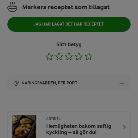
Markera receptet som tillagat
JAG HAR LAGAT DET HÄR RECEPTET
Sätt betyg
1
2
3
4
5
NÄRINGSVÄRDEN, PER PORT
Energi:
635 kcal
ARTIKEL
Hemligheten bakom saftig
ENERGIDISTRIBUTION %
NÄRINGSVÄRDEN PER PORT
kyckling – så gör du!