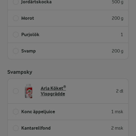
Jordärtskocka
500 g
Morot
200 g
Purjolök
1
Svamp
200 g
Svampsky
Arla Köket®
2 dl
Vispgrädde
Konc äppeljuice
1 msk
Kantarellfond
2 msk