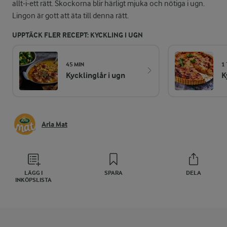
allt-i-ett rätt. Skockorna blir härligt mjuka och nötiga i ugn.
Lingon är gott att äta till denna rätt.
UPPTÄCK FLER RECEPT: KYCKLING I UGN
45 MIN
1 
Kycklinglår i ugn
K
Arla Mat
LÄGG I
SPARA
DELA
INKÖPSLISTA