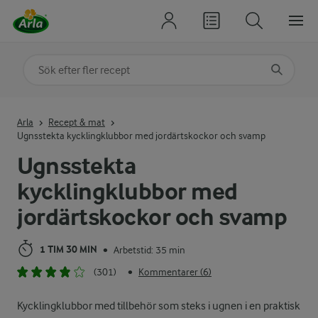
Sök på kategori eller ingrediens
Skriv in sökord för att få förslag
Arla
Recept & mat
Ugnsstekta kycklingklubbor med jordärtskockor och svamp
Ugnsstekta
kycklingklubbor med
jordärtskockor och svamp
1 TIM 30 MIN
Arbetstid: 35 min
•
(301)
Kommentarer (6)
•
Kycklingklubbor med tillbehör som steks i ugnen i en praktisk