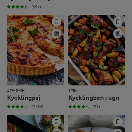
(491)
1 TIM 5 MIN
1 TIM
Kycklingpaj
Kycklingben i ugn
(2184)
(71)