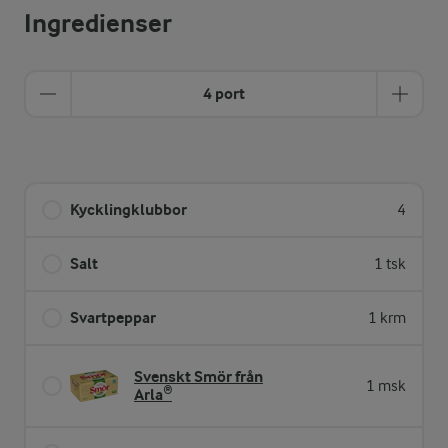
Ingredienser
4 port
Kycklingklubbor
4
Salt
1 tsk
Svartpeppar
1 krm
Svenskt Smör från
1 msk
Arla®