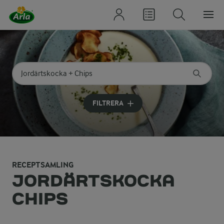
Sök på kategori eller ingrediens
Skriv in sökord för att få förslag
FILTRERA
RECEPTSAMLING
JORDÄRTSKOCKA
CHIPS