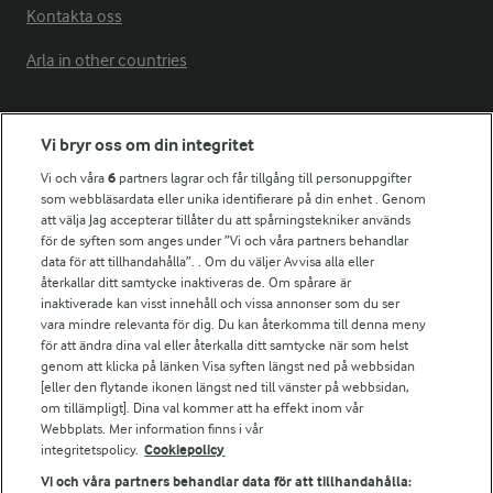
Kontakta oss
Arla in other countries
Fler Arlasajter
Vi bryr oss om din integritet
Vi och våra
6
partners lagrar och får tillgång till personuppgifter
För ägare
som webbläsardata eller unika identifierare på din enhet . Genom
att välja Jag accepterar tillåter du att spårningstekniker används
Arlas kundportal
för de syften som anges under ”Vi och våra partners behandlar
Arla.com
data för att tillhandahålla”. . Om du väljer Avvisa alla eller
Falbygdens Ost
återkallar ditt samtycke inaktiveras de. Om spårare är
Arla webbshop
inaktiverade kan visst innehåll och vissa annonser som du ser
vara mindre relevanta för dig. Du kan återkomma till denna meny
Bildbank
för att ändra dina val eller återkalla ditt samtycke när som helst
genom att klicka på länken Visa syften längst ned på webbsidan
[eller den flytande ikonen längst ned till vänster på webbsidan,
om tillämpligt]. Dina val kommer att ha effekt inom vår
Följ oss
Webbplats. Mer information finns i vår
integritetspolicy.
Cookiepolicy
Vi och våra partners behandlar data för att tillhandahålla: