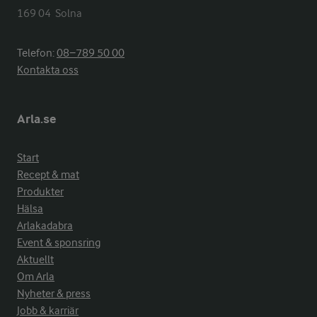
169 04  Solna
Telefon:
08−789 50 00
Kontakta oss
Arla.se
Start
Recept & mat
Produkter
Hälsa
Arlakadabra
Event & sponsring
Aktuellt
Om Arla
Nyheter & press
Jobb & karriär