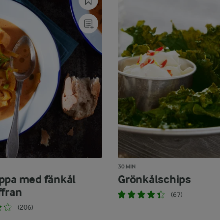
30 MIN
ppa med fänkål
Grönkålschips
ffran
(67)
(206)