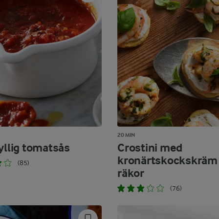
20 MIN
yllig tomatsås
Crostini med
kronärtskockskräm
(85)
räkor
(76)