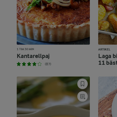
1 TIM 30 MIN
ARTIKEL
Kantarellpaj
Laga bi
11 bäs
(87)