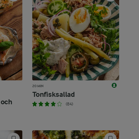
20 MIN
Tonfisksallad
 och
(84)