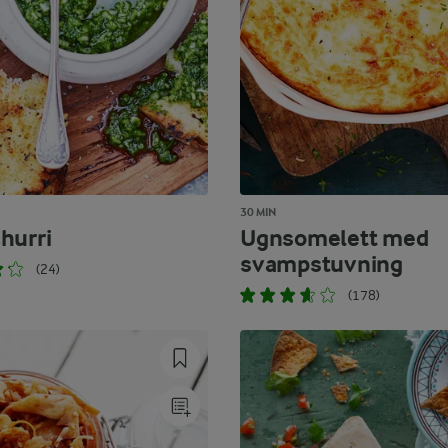
30 MIN
hurri
Ugnsomelett med
svampstuvning
(24)
(178)