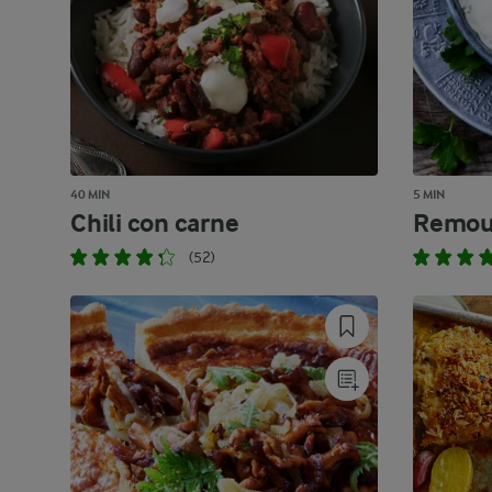
40 MIN
5 MIN
Chili con carne
Remou
(52)