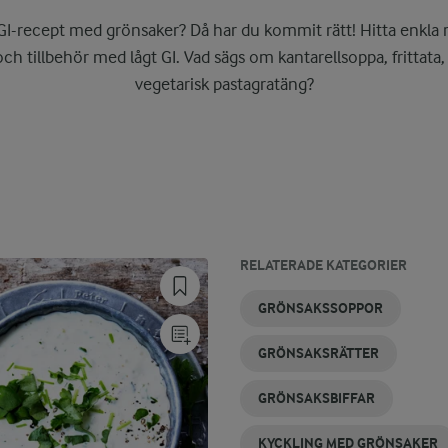
 GI-recept med grönsaker? Då har du kommit rätt! Hitta enkla r
ch tillbehör med lågt GI. Vad sägs om kantarellsoppa, frittata,
vegetarisk pastagratäng?
RELATERADE KATEGORIER
GRÖNSAKSGRATÄNG
WOKGRÖNSAKER
GRÖNSAKER
KOKA
GRILLA
STEKA
GRÖNSAKSSOPPOR
I UGN
GRÖNSAKER
GRÖNSAKER
GRÖNSAKER
GRÖNSAKSRÄTTER
GRÖNSAKSBIFFAR
KYCKLING MED GRÖNSAKER