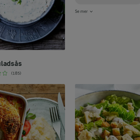
Se mer
ladsås
(185)