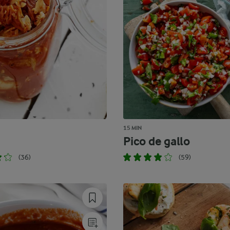
15 MIN
i
Pico de gallo
(36)
(59)