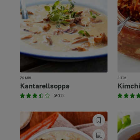
20 MIN
2 TIM
Kantarellsoppa
Kimch
(601)