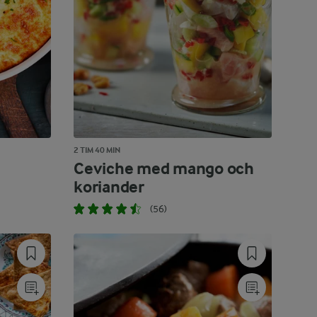
2 TIM 40 MIN
Ceviche med mango och
koriander
(56)