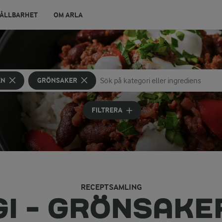
ÅLLBARHET
OM ARLA
EN
GRÖNSAKER
Sök på kategori eller ingrediens
Skriv in sökord för att få förslag
FILTRERA
RECEPTSAMLING
GI - GRÖNSAKE