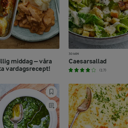
30 MIN
llig middag – våra
Caesarsallad
ta vardagsrecept!
(17)