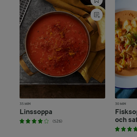
35 MIN
30 MIN
Linssoppa
Fiskso
och sa
(526)