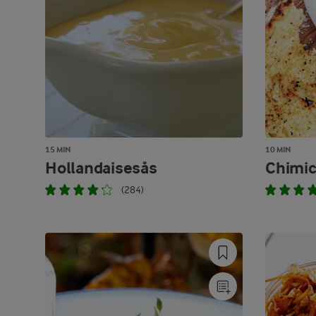
15 MIN
10 MIN
Hollandaisesås
Chimic
(284)