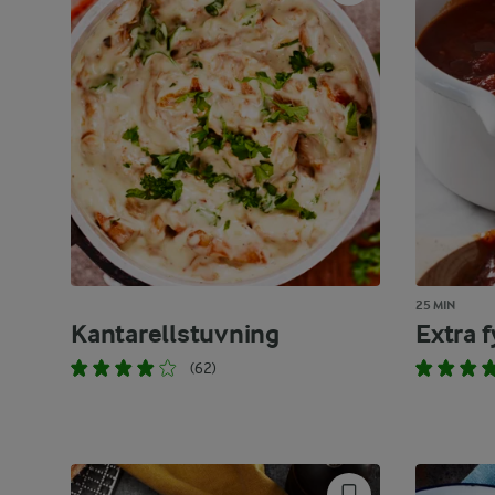
25 MIN
Kantarellstuvning
Extra f
(62)