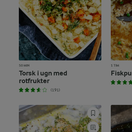
50 MIN
1 TIM
Torsk i ugn med
Fiskpu
rotfrukter
(191)