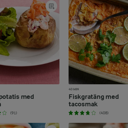
40 MIN
potatis med
Fiskgratäng med
a
tacosmak
(91)
(408)