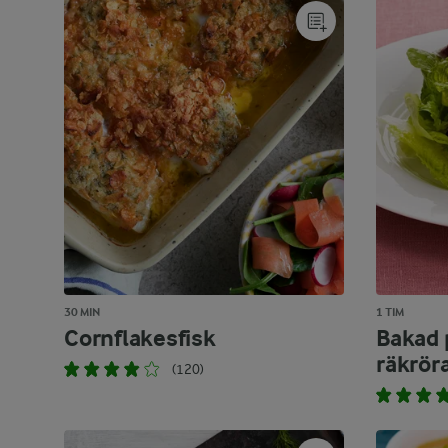
30 MIN
1 TIM
Cornflakesfisk
Bakad 
räkrör
(120)