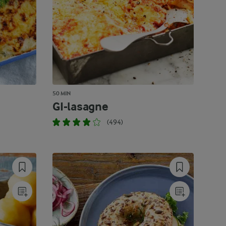
50 MIN
GI-lasagne
(494)