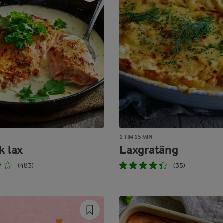
1 TIM 15 MIN
k lax
Laxgratäng
(483)
(35)