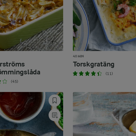
40 MIN
rströms
Torskgratäng
römmingslåda
(11)
(45)