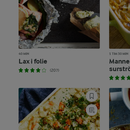
40 MIN
1 TIM 30 MIN
Lax i folie
Manne
surst
(207)