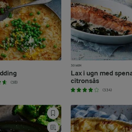
30 MIN
dding
Lax i ugn med spen
citronsås
(38)
(334)