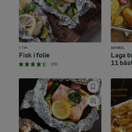
1 TIM
ARTIKEL
Fisk i folie
Laga bi
11 bäs
(29)