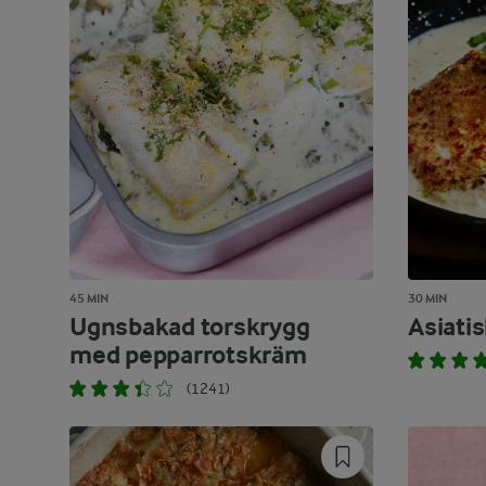
45 MIN
30 MIN
Ugnsbakad torskrygg
Asiatis
med pepparrotskräm
(1241)