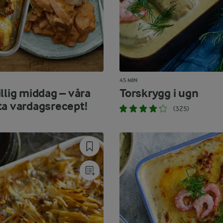
45 MIN
llig middag – våra
Torskrygg i ugn
ta vardagsrecept!
(325)