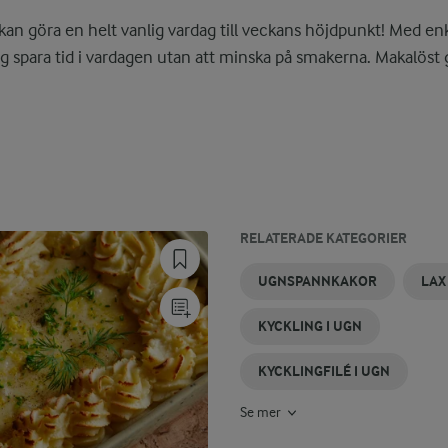
t kan göra en helt vanlig vardag till veckans höjdpunkt! Med enkl
ig spara tid i vardagen utan att minska på smakerna. Makalöst
RELATERADE KATEGORIER
FLÄSKFILÉER
FISKSOPPOR
FISKRECEPT
SÖTPOTATIS
POTATIS
BACON
UGNSPANNKAKOR
LAX
I UGN
I UGN
I UGN
I UGN
KYCKLING I UGN
KYCKLINGFILÉ I UGN
Se mer