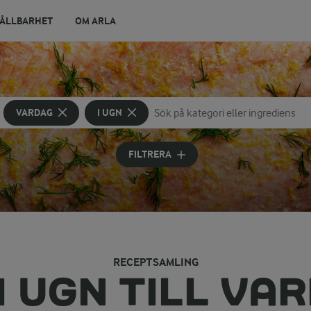
ÅLLBARHET
OM ARLA
VARDAG
I UGN
Sök på kategori eller ingrediens
Skriv in sökord för att få förslag
FILTRERA
RECEPTSAMLING
 I UGN TILL VA