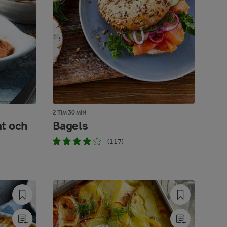
2 TIM 30 MIN
at och
Bagels
(117)