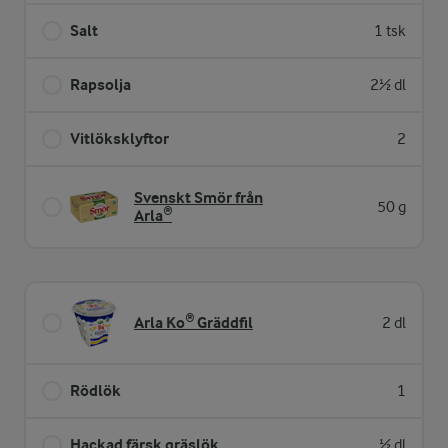
Salt
1 tsk
Rapsolja
2½ dl
Vitlöksklyftor
2
Svenskt Smör från
50 g
Arla®
Arla Ko® Gräddfil
2 dl
Rödlök
1
Hackad färsk gräslök
½ dl