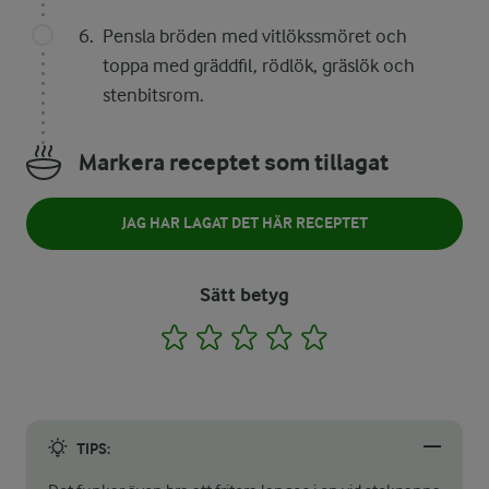
Pensla bröden med vitlökssmöret och
toppa med gräddfil, rödlök, gräslök och
stenbitsrom.
Markera receptet som tillagat
JAG HAR LAGAT DET HÄR RECEPTET
Sätt betyg
1
2
3
4
5
TIPS: