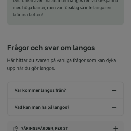
Det funkar även bra att fritera langos i en vid stekpanna
med höga kanter, men var försiktig så inte langosen
bränns i botten!
Frågor och svar om langos
Här hittar du svaren på vanliga frågor som kan dyka
upp när du gör langos.
Var kommer langos från?
Vad kan man ha på langos?
NÄRINGSVÄRDEN, PER ST