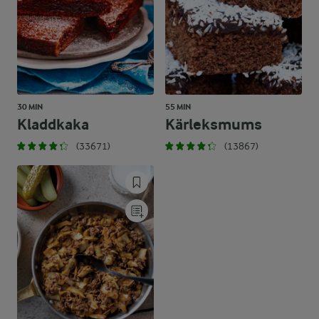
30 MIN
55 MIN
Kladdkaka
Kärleksmums
(33671)
(13867)