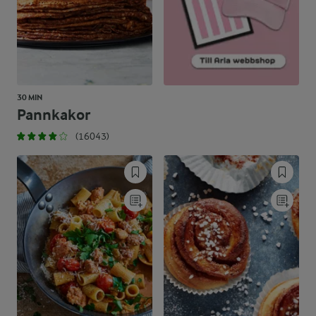
30 MIN
Pannkakor
(16043)