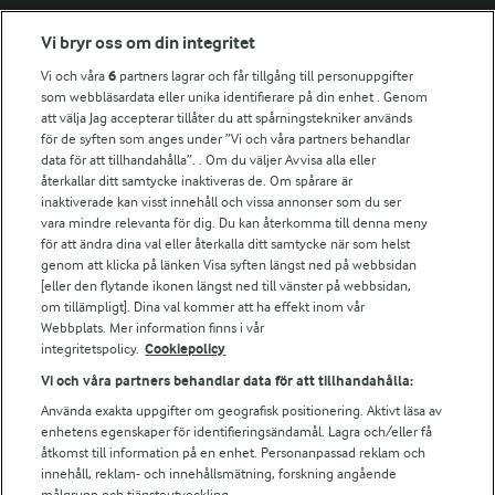
Vi bryr oss om din integritet
Fler Arlasajter
Vi och våra
6
partners lagrar och får tillgång till personuppgifter
som webbläsardata eller unika identifierare på din enhet . Genom
att välja Jag accepterar tillåter du att spårningstekniker används
För ägare
för de syften som anges under ”Vi och våra partners behandlar
Arlas kundportal
data för att tillhandahålla”. . Om du väljer Avvisa alla eller
Arla.com
återkallar ditt samtycke inaktiveras de. Om spårare är
Falbygdens Ost
inaktiverade kan visst innehåll och vissa annonser som du ser
vara mindre relevanta för dig. Du kan återkomma till denna meny
Arla webbshop
för att ändra dina val eller återkalla ditt samtycke när som helst
Bildbank
genom att klicka på länken Visa syften längst ned på webbsidan
[eller den flytande ikonen längst ned till vänster på webbsidan,
om tillämpligt]. Dina val kommer att ha effekt inom vår
Webbplats. Mer information finns i vår
Följ oss
integritetspolicy.
Cookiepolicy
Vi och våra partners behandlar data för att tillhandahålla:
Använda exakta uppgifter om geografisk positionering. Aktivt läsa av
enhetens egenskaper för identifieringsändamål. Lagra och/eller få
åtkomst till information på en enhet. Personanpassad reklam och
innehåll, reklam- och innehållsmätning, forskning angående
målgrupp och tjänsteutveckling.