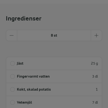
Ingredienser
8 st
Jäst
25 g
Fingervarmt vatten
3 dl
Kokt, skalad potatis
1
Vetemjöl
7 dl