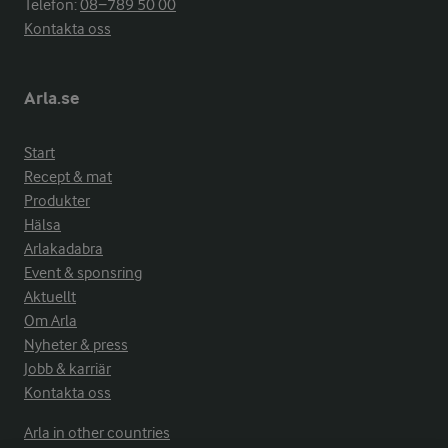
Telefon:
08−789 50 00
Kontakta oss
Arla.se
Start
Recept & mat
Produkter
Hälsa
Arlakadabra
Event & sponsring
Aktuellt
Om Arla
Nyheter & press
Jobb & karriär
Kontakta oss
Arla in other countries