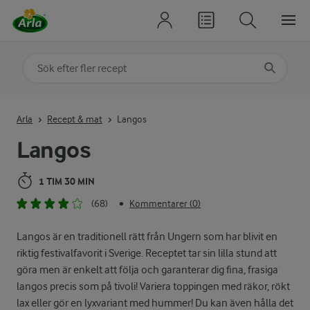
Sök på kategori eller ingrediens
Skriv in sökord för att få förslag
Arla
Recept & mat
Langos
Langos
1 TIM 30 MIN
(68)
Kommentarer (0)
•
Langos är en traditionell rätt från Ungern som har blivit en
riktig festivalfavorit i Sverige. Receptet tar sin lilla stund att
göra men är enkelt att följa och garanterar dig fina, frasiga
langos precis som på tivoli! Variera toppingen med räkor, rökt
lax eller gör en lyxvariant med hummer! Du kan även hålla det