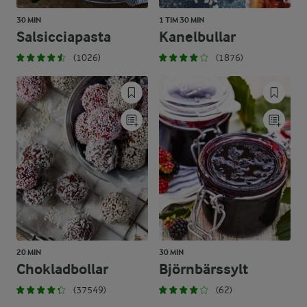
30 MIN
1 TIM 30 MIN
Salsicciapasta
Kanelbullar
(1026)
(1876)
20 MIN
30 MIN
Chokladbollar
Björnbärssylt
(37549)
(62)