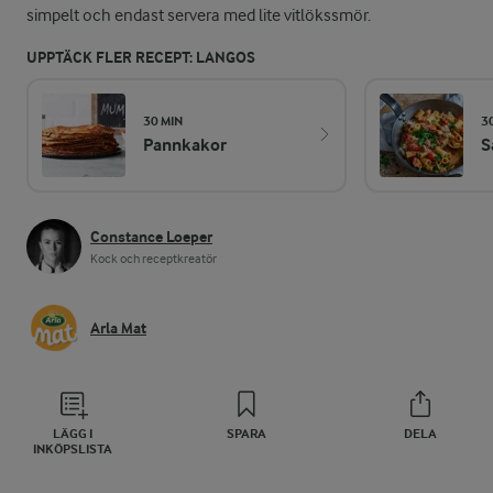
simpelt och endast servera med lite vitlökssmör.
UPPTÄCK FLER RECEPT: LANGOS
30 MIN
3
Pannkakor
S
Constance Loeper
Kock och receptkreatör
Arla Mat
LÄGG I
SPARA
DELA
INKÖPSLISTA