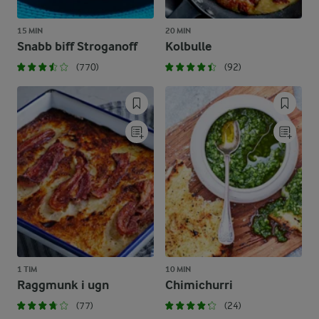
15 MIN
20 MIN
Snabb biff Stroganoff
Kolbulle
(770)
(92)
1 TIM
10 MIN
Raggmunk i ugn
Chimichurri
(77)
(24)