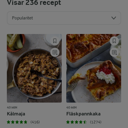
Visar
236
recept
Popularitet
40 MIN
40 MIN
Kålmaja
Fläskpannkaka
(416)
(1274)