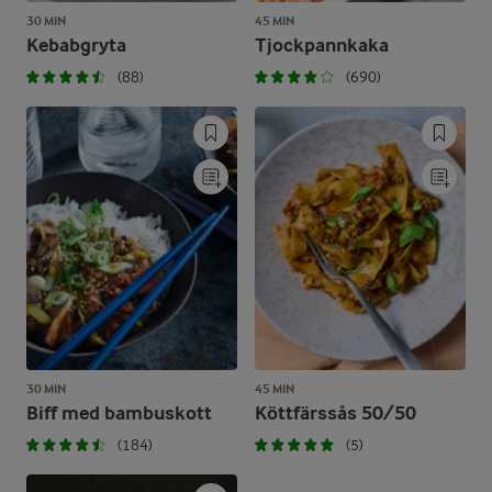
30 MIN
45 MIN
Kebabgryta
Tjockpannkaka
(88)
(690)
30 MIN
45 MIN
Biff med bambuskott
Köttfärssås 50/50
(184)
(5)