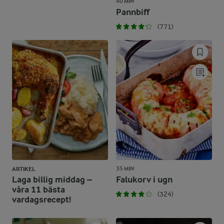
40 MIN
Pannbiff
(771)
35 MIN
ARTIKEL
Laga billig middag –
Falukorv i ugn
våra 11 bästa
(324)
vardagsrecept!