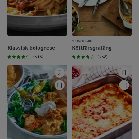
1 TIM 10 MIN
Klassisk bolognese
Köttfärsgratäng
(546)
(738)