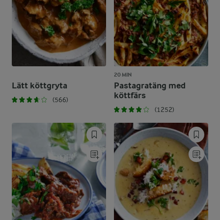
20 MIN
Lätt köttgryta
Pastagratäng med
köttfärs
(566)
(1252)