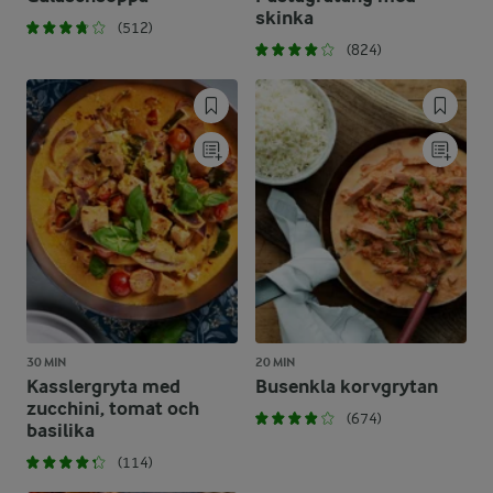
skinka
(512)
(824)
30 MIN
20 MIN
Kasslergryta med
Busenkla korvgrytan
zucchini, tomat och
(674)
basilika
(114)