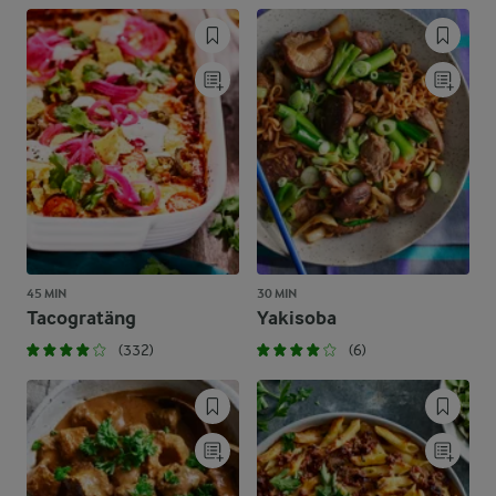
45 MIN
30 MIN
Tacogratäng
Yakisoba
(332)
(6)