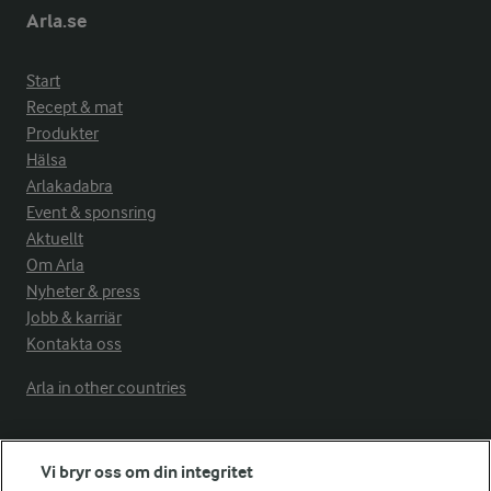
Arla.se
Start
Recept & mat
Produkter
Hälsa
Arlakadabra
Event & sponsring
Aktuellt
Om Arla
Nyheter & press
Jobb & karriär
Kontakta oss
Arla in other countries
Fler Arlasajter
Vi bryr oss om din integritet