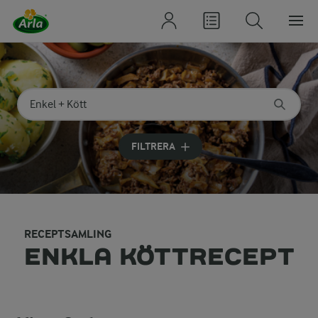
Sök på kategori eller ingrediens
Skriv in sökord för att få förslag
FILTRERA
RECEPTSAMLING
ENKLA KÖTTRECEPT