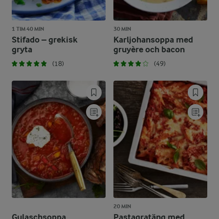
1 TIM 40 MIN
30 MIN
Stifado – grekisk
Karljohansoppa med
gryta
gruyère och bacon
(18)
(49)
20 MIN
Gulaschsoppa
Pastagratäng med