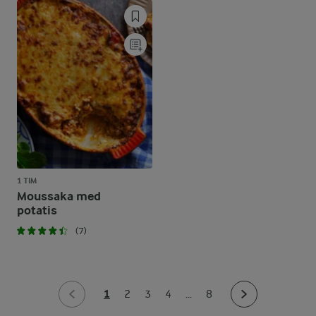
1 TIM
Moussaka med
potatis
(7)
1
2
3
4
...
8