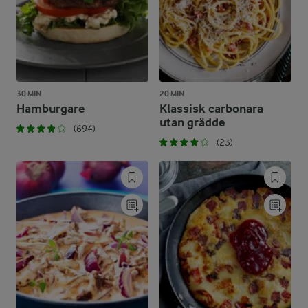
30 MIN
20 MIN
Hamburgare
Klassisk carbonara
utan grädde
(694)
(23)