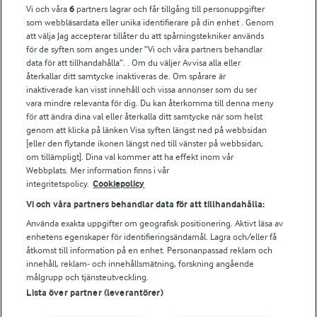
Vi och våra
6
partners lagrar och får tillgång till personuppgifter
För ägare
som webbläsardata eller unika identifierare på din enhet . Genom
att välja Jag accepterar tillåter du att spårningstekniker används
Arlas kundportal
för de syften som anges under ”Vi och våra partners behandlar
Arla.com
data för att tillhandahålla”. . Om du väljer Avvisa alla eller
Falbygdens Ost
återkallar ditt samtycke inaktiveras de. Om spårare är
Arla webbshop
inaktiverade kan visst innehåll och vissa annonser som du ser
vara mindre relevanta för dig. Du kan återkomma till denna meny
Bildbank
för att ändra dina val eller återkalla ditt samtycke när som helst
genom att klicka på länken Visa syften längst ned på webbsidan
[eller den flytande ikonen längst ned till vänster på webbsidan,
om tillämpligt]. Dina val kommer att ha effekt inom vår
Följ oss
Webbplats. Mer information finns i vår
integritetspolicy.
Cookiepolicy
Vi och våra partners behandlar data för att tillhandahålla:
Använda exakta uppgifter om geografisk positionering. Aktivt läsa av
enhetens egenskaper för identifieringsändamål. Lagra och/eller få
åtkomst till information på en enhet. Personanpassad reklam och
innehåll, reklam- och innehållsmätning, forskning angående
målgrupp och tjänsteutveckling.
Lista över partner (leverantörer)
© 2026 Arla Foods
Ändra cookie-inställningar