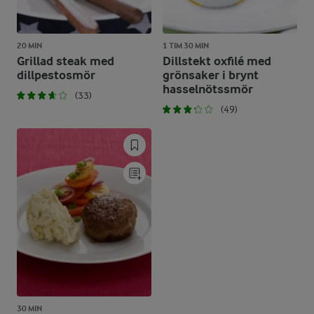
20 MIN
1 TIM 30 MIN
Grillad steak med
Dillstekt oxfilé med
dillpestosmör
grönsaker i brynt
hasselnötssmör
(33)
(49)
30 MIN