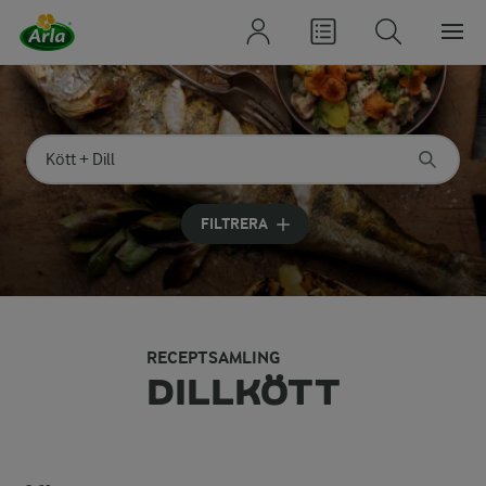
Sök på kategori eller ingrediens
Skriv in sökord för att få förslag
FILTRERA
RECEPTSAMLING
DILLKÖTT