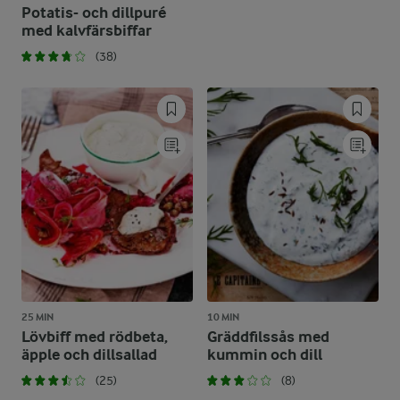
Potatis- och dillpuré
med kalvfärsbiffar
(38)
25 MIN
10 MIN
Lövbiff med rödbeta,
Gräddfilssås med
äpple och dillsallad
kummin och dill
(25)
(8)