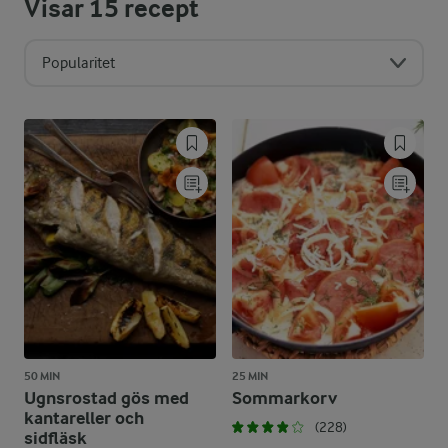
Visar
15
recept
Popularitet
50 MIN
25 MIN
Ugnsrostad gös med
Sommarkorv
kantareller och
(228)
sidfläsk