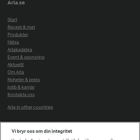
Arla.se
Start
Recept & mat
Produkter
Hälsa
Arlakadabra
Event & sponsring
Aktuellt
Om Arla
Nyheter & press
Jobb & karriär
Kontakta oss
Arla in other countries
Fler Arlasajter
Vi bryr oss om din integritet