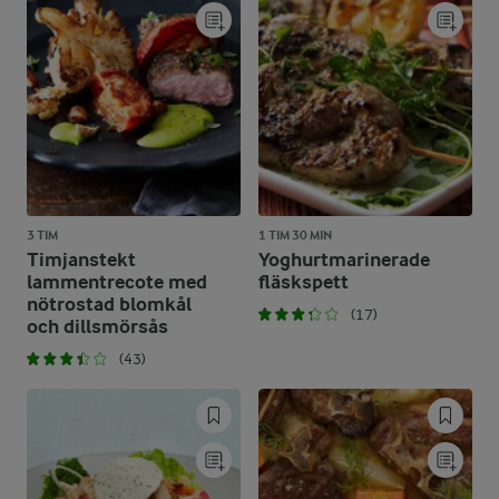
3 TIM
1 TIM 30 MIN
Timjanstekt
Yoghurtmarinerade
lammentrecote med
fläskspett
nötrostad blomkål
(17)
och dillsmörsås
(43)