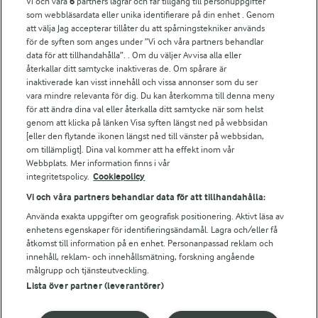
Vi och våra
6
partners lagrar och får tillgång till personuppgifter
För ägare
som webbläsardata eller unika identifierare på din enhet . Genom
att välja Jag accepterar tillåter du att spårningstekniker används
Arlas kundportal
för de syften som anges under ”Vi och våra partners behandlar
Arla.com
data för att tillhandahålla”. . Om du väljer Avvisa alla eller
Falbygdens Ost
återkallar ditt samtycke inaktiveras de. Om spårare är
Arla webbshop
inaktiverade kan visst innehåll och vissa annonser som du ser
vara mindre relevanta för dig. Du kan återkomma till denna meny
Bildbank
för att ändra dina val eller återkalla ditt samtycke när som helst
genom att klicka på länken Visa syften längst ned på webbsidan
[eller den flytande ikonen längst ned till vänster på webbsidan,
om tillämpligt]. Dina val kommer att ha effekt inom vår
Följ oss
Webbplats. Mer information finns i vår
integritetspolicy.
Cookiepolicy
Vi och våra partners behandlar data för att tillhandahålla:
Använda exakta uppgifter om geografisk positionering. Aktivt läsa av
enhetens egenskaper för identifieringsändamål. Lagra och/eller få
åtkomst till information på en enhet. Personanpassad reklam och
innehåll, reklam- och innehållsmätning, forskning angående
målgrupp och tjänsteutveckling.
Lista över partner (leverantörer)
© 2026 Arla Foods
Ändra cookie-inställningar