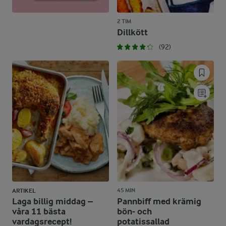
2 TIM
Dillkött
(92)
45 MIN
ARTIKEL
Laga billig middag –
Pannbiff med krämig
våra 11 bästa
bön- och
vardagsrecept!
potatissallad