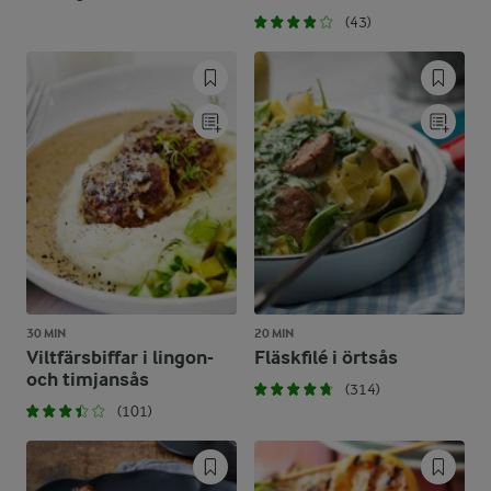
(43)
30 MIN
20 MIN
Viltfärsbiffar i lingon-
Fläskfilé i örtsås
och timjansås
(314)
(101)