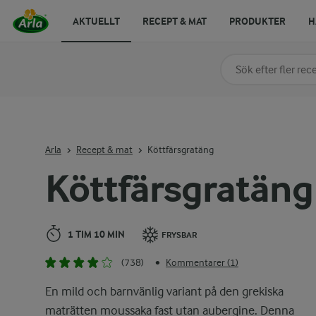
AKTUELLT
RECEPT & MAT
PRODUKTER
H
Sök på kategori elle
Skriv in sökord för at
Arla
Recept & mat
Köttfärsgratäng
Köttfärsgratäng
1 TIM 10 MIN
FRYSBAR
(738)
Kommentarer (1)
•
En mild och barnvänlig variant på den grekiska
maträtten moussaka fast utan aubergine. Denna