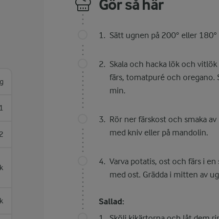
Gör så här
Sätt ugnen på 200° eller 180° 
Skala och hacka lök och vitlök f
färs, tomatpuré och oregano. 
g
min.
1
Rör ner färskost och smaka av 
med kniv eller på mandolin.
2
Varva potatis, ost och färs i 
k
med ost. Grädda i mitten av u
k
Sallad:
Skölj kikärtorna och låt dem ri