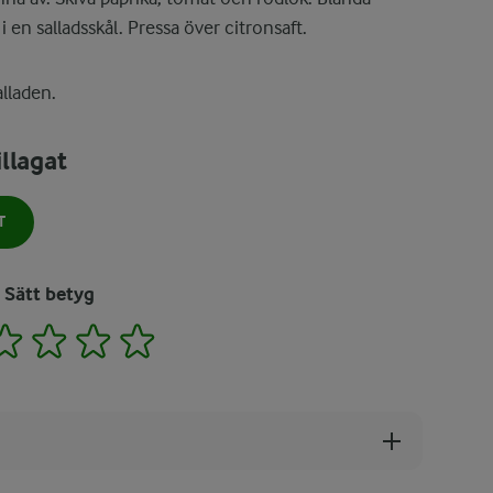
 en salladsskål. Pressa över citronsaft.
lladen.
llagat
T
Sätt betyg
2
3
4
5