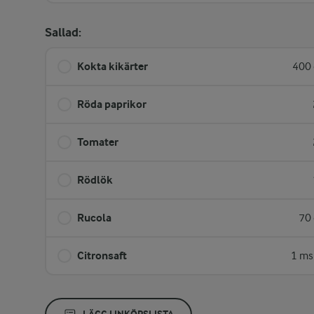
Sallad:
Kokta kikärter
400 
Röda paprikor
Tomater
Rödlök
Rucola
70 
Citronsaft
1 ms