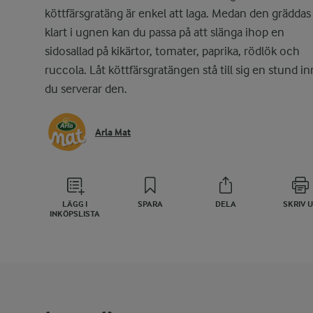
köttfärsgratäng är enkel att laga. Medan den gräddas
klart i ugnen kan du passa på att slänga ihop en
sidosallad på kikärtor, tomater, paprika, rödlök och
ruccola. Låt köttfärsgratängen stå till sig en stund i
du serverar den.
Arla Mat
LÄGG I
SPARA
DELA
SKRIV 
INKÖPSLISTA