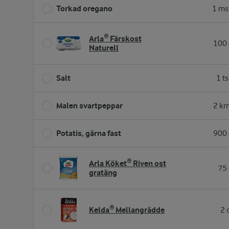
Torkad oregano
1 ms
Arla® Färskost
100 
Naturell
Salt
1 t
Malen svartpeppar
2 kr
Potatis, gärna fast
900 
Arla Köket® Riven ost
75 
gratäng
Kelda® Mellangrädde
2 