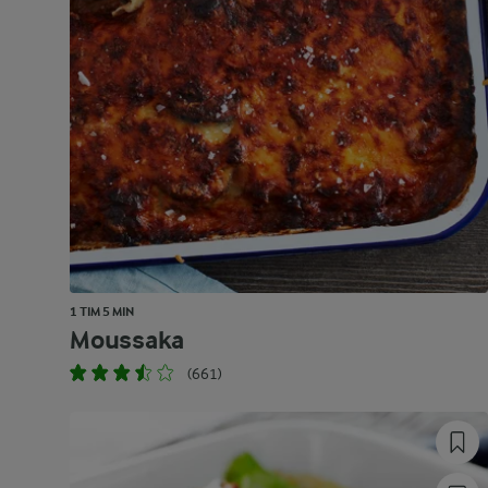
1 TIM 5 MIN
Moussaka
(661)