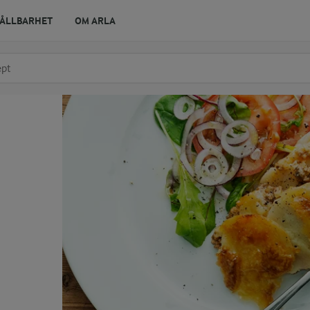
ÅLLBARHET
OM ARLA
r ingrediens
t få förslag