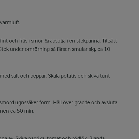
varmluft.
int och fräs i smör-&rapsolja i en stekpanna. Tillsätt
Stek under omrörning så färsen smular sig, ca 10
med salt och peppar. Skala potatis och skiva tunt
en smord ugnssäker form. Häll över grädde och avsluta
gnen ca 50 min.
nna av. Skiva paprika, tomat och rödlök. Blanda