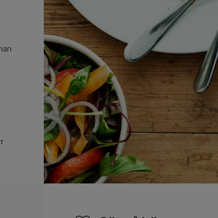
nnan
UT