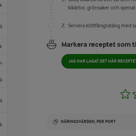
k
kikärtor, grönsaker och spenat i
Servera köttfärsgratäng med sa
g
Markera receptet som ti
sk
JAG HAR LAGAT DET HÄR RECEPTE
m
g
1
g
NÄRINGSVÄRDEN, PER PORT
dl