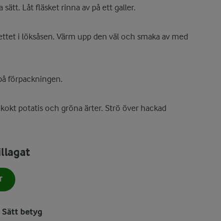
ätt. Låt fläsket rinna av på ett galler.
ettet i löksåsen. Värm upp den väl och smaka av med
på förpackningen.
 kokt potatis och gröna ärter. Strö över hackad
llagat
T
Sätt betyg