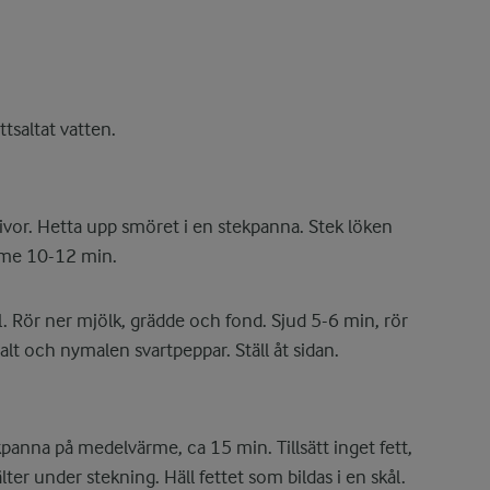
tsaltat vatten.
kivor. Hetta upp smöret i en stekpanna. Stek löken
me 10-12 min.
. Rör ner mjölk, grädde och fond. Sjud 5-6 min, rör
t och nymalen svartpeppar. Ställ åt sidan.
ekpanna på medelvärme, ca 15 min. Tillsätt inget fett,
ter under stekning. Häll fettet som bildas i en skål.