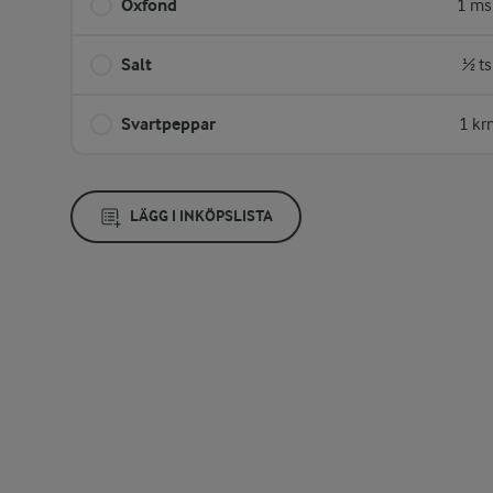
Oxfond
1 ms
Salt
½ ts
Svartpeppar
1 kr
LÄGG I INKÖPSLISTA