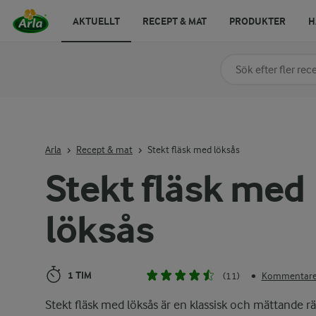
AKTUELLT
RECEPT & MAT
PRODUKTER
H
Sök på kategori elle
Skriv in sökord för at
Arla
Recept & mat
Stekt fläsk med löksås
Stekt fläsk med
löksås
1 TIM
(11)
Kommentarer
•
Stekt fläsk med löksås är en klassisk och mättande rä