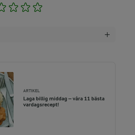
2
3
4
5
ARTIKEL
Laga billig middag – våra 11 bästa
vardagsrecept!