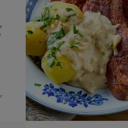
a
h
UT