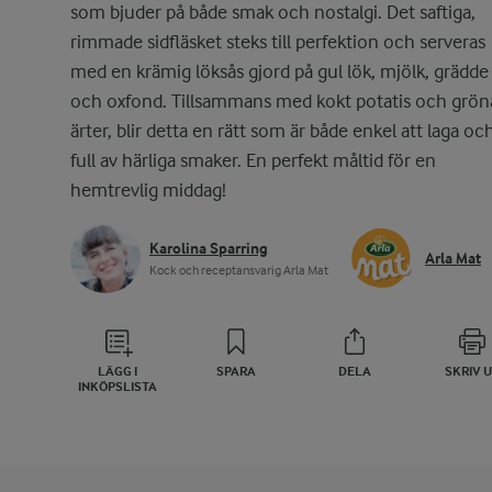
som bjuder på både smak och nostalgi. Det saftiga,
rimmade sidfläsket steks till perfektion och serveras
med en krämig löksås gjord på gul lök, mjölk, grädde
och oxfond. Tillsammans med kokt potatis och grön
ärter, blir detta en rätt som är både enkel att laga oc
full av härliga smaker. En perfekt måltid för en
hemtrevlig middag!
Karolina Sparring
Arla Mat
Kock och receptansvarig Arla Mat
LÄGG I
SPARA
DELA
SKRIV 
INKÖPSLISTA