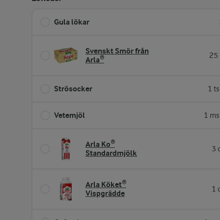
Gula lökar
Svenskt Smör från
25 
Arla®
Strösocker
1 t
Vetemjöl
1 ms
Arla Ko®
3 
Standardmjölk
Arla Köket®
1 
Vispgrädde