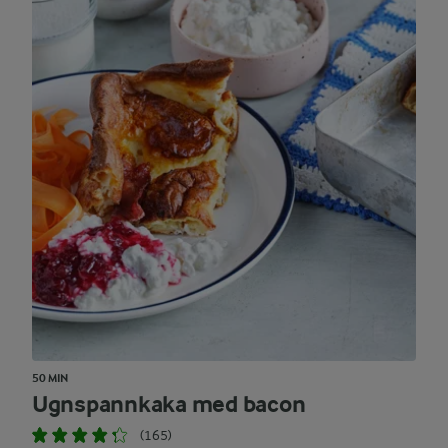
50 MIN
Ugnspannkaka med bacon
(165)