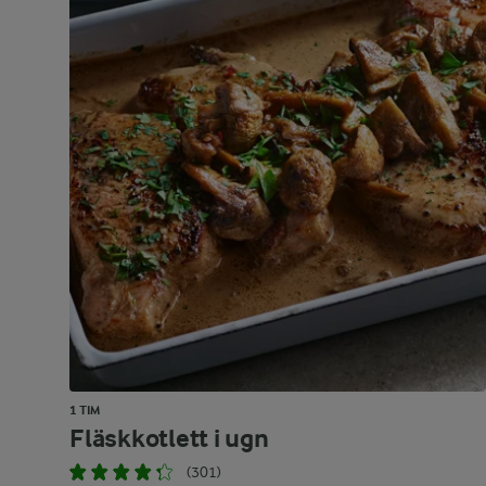
1 TIM
Fläskkotlett i ugn
(301)