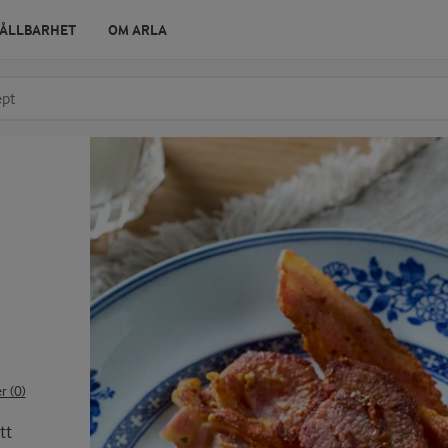
ÅLLBARHET
OM ARLA
r ingrediens
t få förslag
 (0)
tt