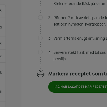
Stek resterande fläsk på samma s
3
Rör ner 2 msk av det sparade f
salt och nymalen svartpepper.
g
Värm ärterna enligt anvisning 
sk
Servera stekt fläsk med löksås,
k
persilja.
dl
Markera receptet som ti
JAG HAR LAGAT DET HÄR RECEPTE
dl