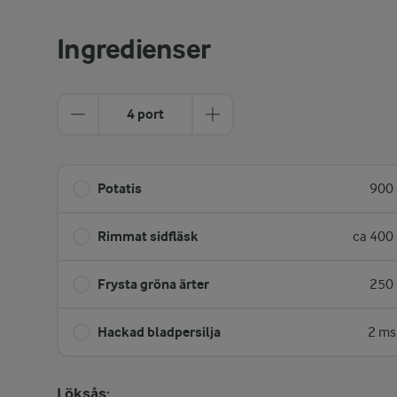
Ingredienser
4 port
Potatis
900 
Rimmat sidfläsk
ca 400 
Frysta gröna ärter
250 
Hackad bladpersilja
2 ms
Löksås: