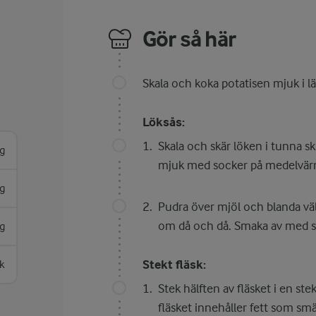
Gör så här
Skala och koka potatisen mjuk i lät
Löksås:
Skala och skär löken i tunna s
g
mjuk med socker på medelvär
g
Pudra över mjöl och blanda väl
om då och då. Smaka av med sal
g
Stekt fläsk:
k
Stek hälften av fläsket i en st
fläsket innehåller fett som smäl