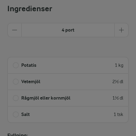
Ingredienser
4 port
Potatis
1 kg
Vetemjöl
2½ dl
Rågmjöl eller kornmjöl
1½ dl
Salt
1 tsk
Fyllning: