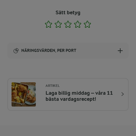
Sätt betyg
1
2
3
4
5
NÄRINGSVÄRDEN, PER PORT
Energi:
879 kcal
ARTIKEL
Laga billig middag – våra 11
ENERGIDISTRIBUTION %
NÄRINGSVÄRDEN PER PORT
bästa vardagsrecept!
-
11,4 g
Fiber:
8,4 %
18,2 g
Protein: