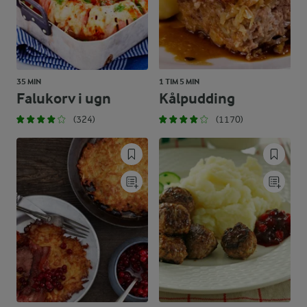
35 MIN
1 TIM 5 MIN
Falukorv i ugn
Kålpudding
(324)
(1170)