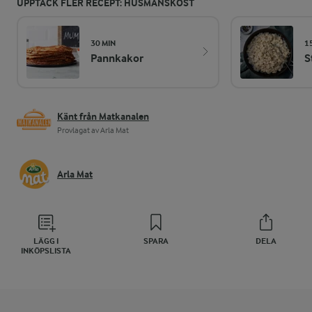
UPPTÄCK FLER RECEPT: HUSMANSKOST
30 MIN
1
Pannkakor
S
Känt från Matkanalen
Provlagat av Arla Mat
Arla Mat
LÄGG I
SPARA
DELA
INKÖPSLISTA