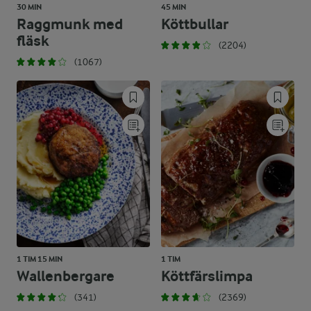
30 MIN
45 MIN
Raggmunk med
Köttbullar
fläsk
(2204)
(1067)
1 TIM 15 MIN
1 TIM
Wallenbergare
Köttfärslimpa
(341)
(2369)