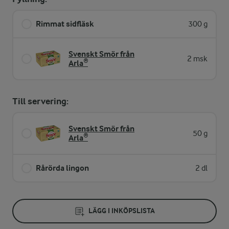
Rimmat sidfläsk
300 g
Svenskt Smör från
2 msk
Arla®
Till servering:
Svenskt Smör från
50 g
Arla®
Rårörda lingon
2 dl
LÄGG I INKÖPSLISTA