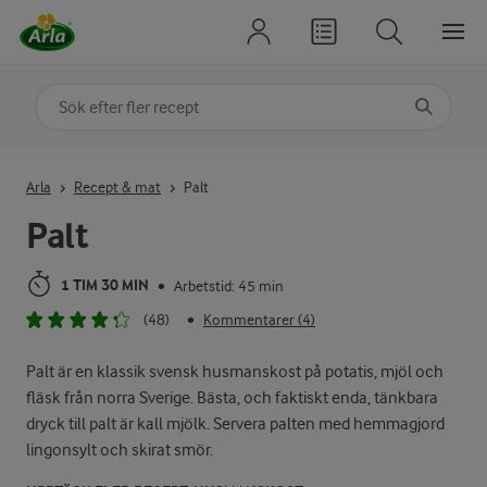
Sök på kategori eller ingrediens
Skriv in sökord för att få förslag
Arla
Recept & mat
Palt
Palt
1 TIM 30 MIN
Arbetstid: 45 min
•
(48)
Kommentarer (4)
•
Palt är en klassik svensk husmanskost på potatis, mjöl och
fläsk från norra Sverige. Bästa, och faktiskt enda, tänkbara
dryck till palt är kall mjölk. Servera palten med hemmagjord
lingonsylt och skirat smör.