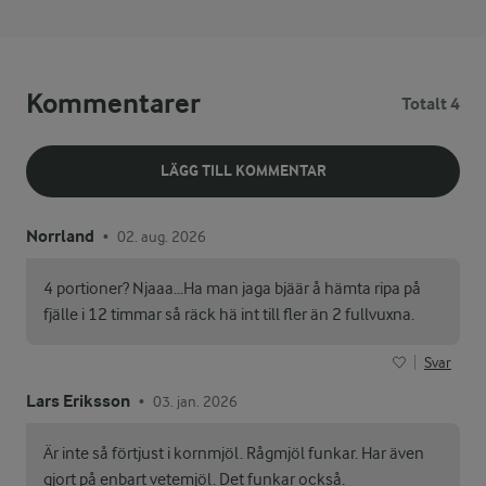
Kommentarer
Totalt 4
LÄGG TILL KOMMENTAR
Norrland
02. aug. 2026
•
4 portioner? Njaaa...Ha man jaga bjäär å hämta ripa på
fjälle i 12 timmar så räck hä int till fler än 2 fullvuxna.
Svar
Lars Eriksson
03. jan. 2026
•
Är inte så förtjust i kornmjöl. Rågmjöl funkar. Har även
gjort på enbart vetemjöl. Det funkar också.