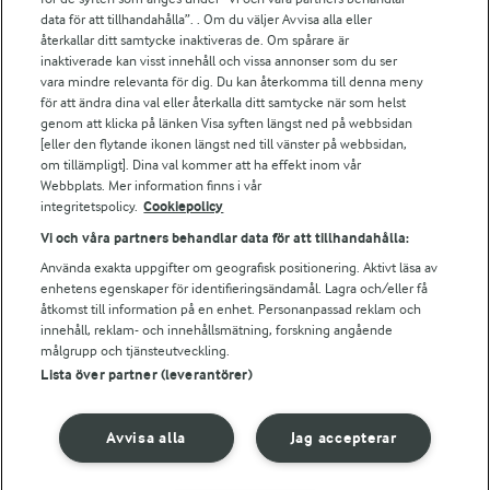
data för att tillhandahålla”. . Om du väljer Avvisa alla eller
För ägare
återkallar ditt samtycke inaktiveras de. Om spårare är
inaktiverade kan visst innehåll och vissa annonser som du ser
Arlas kundportal
vara mindre relevanta för dig. Du kan återkomma till denna meny
Arla.com
för att ändra dina val eller återkalla ditt samtycke när som helst
Falbygdens Ost
genom att klicka på länken Visa syften längst ned på webbsidan
Arla webbshop
[eller den flytande ikonen längst ned till vänster på webbsidan,
om tillämpligt]. Dina val kommer att ha effekt inom vår
Bildbank
Webbplats. Mer information finns i vår
integritetspolicy.
Cookiepolicy
Vi och våra partners behandlar data för att tillhandahålla:
Följ oss
Använda exakta uppgifter om geografisk positionering. Aktivt läsa av
enhetens egenskaper för identifieringsändamål. Lagra och/eller få
åtkomst till information på en enhet. Personanpassad reklam och
innehåll, reklam- och innehållsmätning, forskning angående
målgrupp och tjänsteutveckling.
Lista över partner (leverantörer)
Avvisa alla
Jag accepterar
© 2026 Arla Foods
Ändra cookie-inställningar