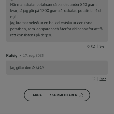
När man skalar potatisen så blir det under 850 gram
kvar, så jag gör på 1200 gram rå, oskalad potatis till 4 dl
mjöl.
Jag kramar också ur en hel del vätska ur den rivna
potatisen, som jag sparar och återför vid behov för att få
rätt konsistens på degen.
(1)
Svar
Rufsig
17. aug. 2025
•
Jag gillar den☺️😋😜
Svar
LADDA FLER KOMMENTARER