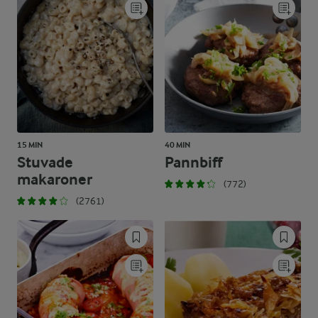
15 MIN
40 MIN
Stuvade
Pannbiff
makaroner
(772)
(2761)