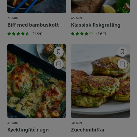
30 MIN
45 MIN
Biff med bambuskott
Klassisk fiskgratäng
(184)
(162)
40 MIN
30 MIN
Kycklingfilé i ugn
Zucchinibiffar