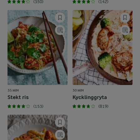
(350)
(142)
35 MIN
30 MIN
Stekt ris
Kycklinggryta
(153)
(819)