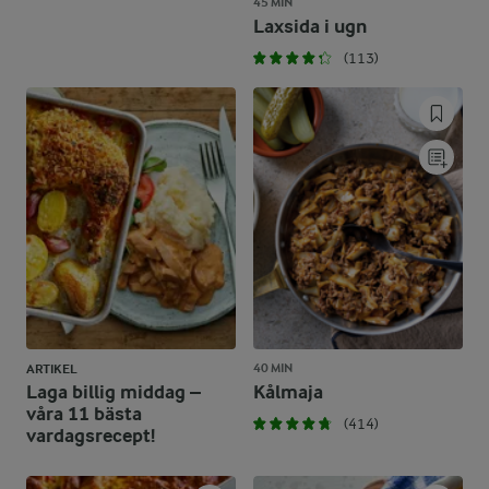
45 MIN
Laxsida i ugn
(113)
40 MIN
ARTIKEL
Laga billig middag –
Kålmaja
våra 11 bästa
(414)
vardagsrecept!