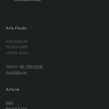
KONSUMENTFORUM
Arla Foods
Arla Foods AB

PO BOX 4083

169 04  Solna
Telefon:
08−789 50 00
Kontakta oss
Arla.se
Start
Recept & mat