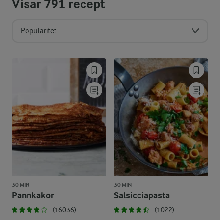
Visar
791
recept
Popularitet
30 MIN
30 MIN
Pannkakor
Salsicciapasta
(16036)
(1022)