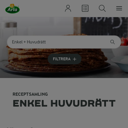
Sök på kategori eller ingrediens
Skriv in sökord för att få förslag
FILTRERA
RECEPTSAMLING
ENKEL HUVUDRÄTT