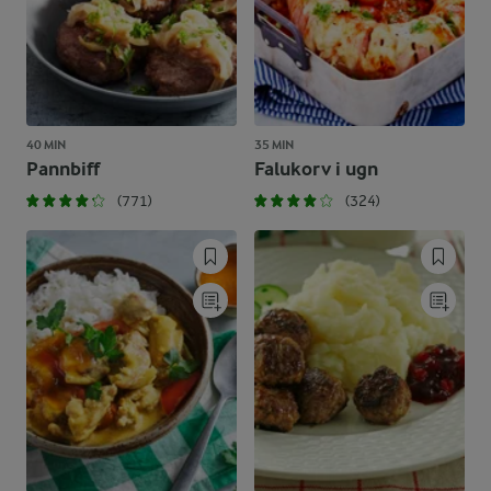
40 MIN
35 MIN
Pannbiff
Falukorv i ugn
(771)
(324)