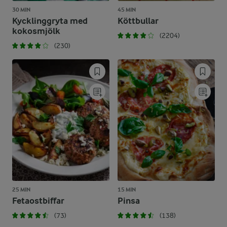
30 MIN
45 MIN
Kycklinggryta med
Köttbullar
kokosmjölk
(2204)
(230)
25 MIN
15 MIN
Fetaostbiffar
Pinsa
(73)
(138)