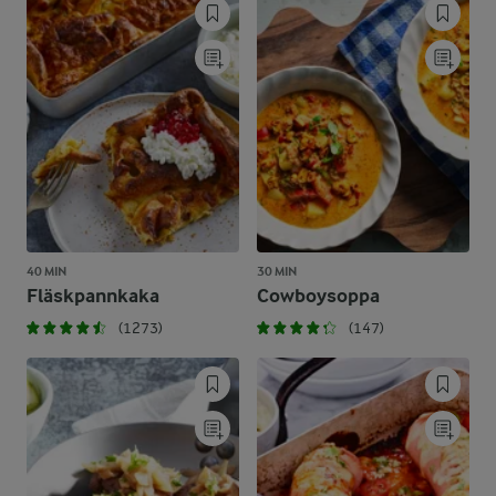
40 MIN
30 MIN
Fläskpannkaka
Cowboysoppa
(1273)
(147)