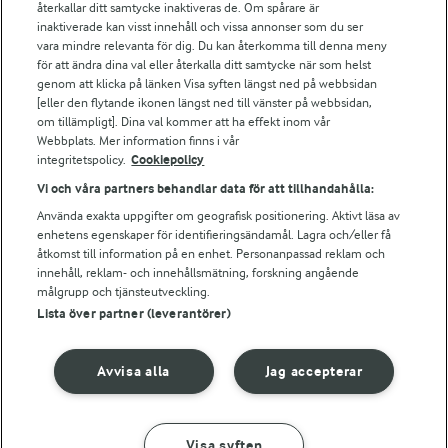
Falbygdens Ost
återkallar ditt samtycke inaktiveras de. Om spårare är
Arla webbshop
inaktiverade kan visst innehåll och vissa annonser som du ser
vara mindre relevanta för dig. Du kan återkomma till denna meny
Bildbank
för att ändra dina val eller återkalla ditt samtycke när som helst
genom att klicka på länken Visa syften längst ned på webbsidan
[eller den flytande ikonen längst ned till vänster på webbsidan,
om tillämpligt]. Dina val kommer att ha effekt inom vår
Följ oss
Webbplats. Mer information finns i vår
integritetspolicy.
Cookiepolicy
Vi och våra partners behandlar data för att tillhandahålla:
Använda exakta uppgifter om geografisk positionering. Aktivt läsa av
enhetens egenskaper för identifieringsändamål. Lagra och/eller få
åtkomst till information på en enhet. Personanpassad reklam och
innehåll, reklam- och innehållsmätning, forskning angående
målgrupp och tjänsteutveckling.
Lista över partner (leverantörer)
© 2026 Arla Foods
Ändra cookie-inställningar
Avvisa alla
Jag accepterar
Integritetspolicy
Om cookies
Visa syften