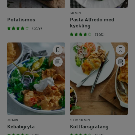
30 MIN
Potatismos
Pasta Alfredo med
kyckling
(319)
(160)
30 MIN
1 TIM 10 MIN
Kebabgryta
Köttfärsgratäng