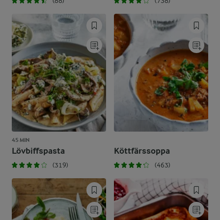
(88)
(738)
45 MIN
Lövbiffspasta
Köttfärssoppa
(319)
(463)