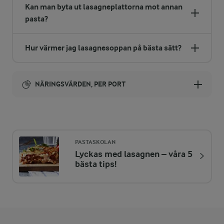
Kan man byta ut lasagneplattorna mot annan
pasta?
Hur värmer jag lasagnesoppan på bästa sätt?
NÄRINGSVÄRDEN, PER PORT
Energi:
667 kcal
PASTASKOLAN
Lyckas med lasagnen – våra 5
ENERGIDISTRIBUTION %
NÄRINGSVÄRDEN PER PORT
bästa tips!
-
3,6 g
Fiber:
25 %
41 g
Protein: