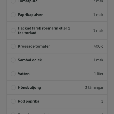
Tomatpuré
3 msk
Paprikapulver
1 msk
Hackad färsk rosmarin eller 1
1 msk
tsk torkad
Krossade tomater
400 g
Sambal oelek
1 msk
Vatten
1 liter
Hönsbuljong
3 tärningar
Röd paprika
1