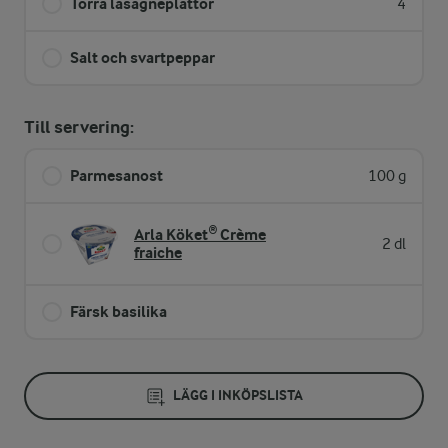
Torra lasagneplattor
4
Salt och svartpeppar
Till servering:
Parmesanost
100 g
Arla Köket® Crème
2 dl
fraiche
Färsk basilika
LÄGG I INKÖPSLISTA