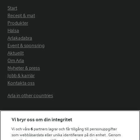
Start
Recept & mat
Produkter
Hälsa
Arlakadabra
Event & sponsring
Aktuellt
Om Arla
Nyheter & press
Jobb & karriär
Kontakta oss
Arla in other countries
Fler Arlasajter
Vi bryr oss om din integritet
Vi och våra
6
partners lagrar och får tillgång till personuppgifter
För ägare
som webbläsardata eller unika identifierare på din enhet . Genom