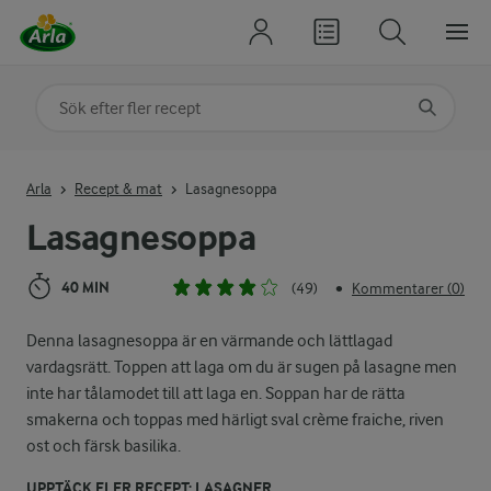
Sök på kategori eller ingrediens
Skriv in sökord för att få förslag
Arla
Recept & mat
Lasagnesoppa
Lasagnesoppa
40 MIN
(49)
Kommentarer (0)
•
Denna lasagnesoppa är en värmande och lättlagad
vardagsrätt. Toppen att laga om du är sugen på lasagne men
inte har tålamodet till att laga en. Soppan har de rätta
smakerna och toppas med härligt sval crème fraiche, riven
ost och färsk basilika.
UPPTÄCK FLER RECEPT: LASAGNER