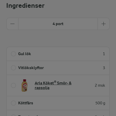
Ingredienser
4 port
Gul lök
1
Vitlöksklyftor
3
Arla Köket® Smör- &
2 msk
rapsolja
Köttfärs
500 g