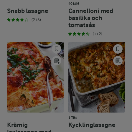
40 MIN
Snabb lasagne
Cannelloni med
basilika och
(216)
tomatsås
(112)
1 TIM
Krämig
Kycklinglasagne