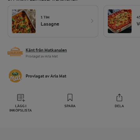
1 TIM
4
Lasagne
V
Känt från Matkanalen
Provlagat av Arla Mat
Provlagat av Arla Mat
LÄGG I
SPARA
DELA
INKÖPSLISTA