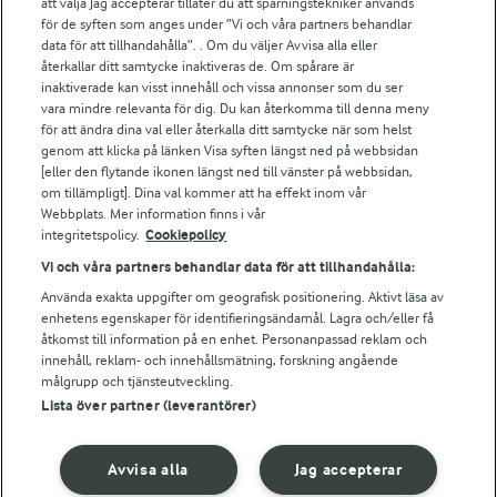
att välja Jag accepterar tillåter du att spårningstekniker används
Arlas kundportal
för de syften som anges under ”Vi och våra partners behandlar
Arla.com
data för att tillhandahålla”. . Om du väljer Avvisa alla eller
Falbygdens Ost
återkallar ditt samtycke inaktiveras de. Om spårare är
Arla webbshop
inaktiverade kan visst innehåll och vissa annonser som du ser
vara mindre relevanta för dig. Du kan återkomma till denna meny
Bildbank
för att ändra dina val eller återkalla ditt samtycke när som helst
genom att klicka på länken Visa syften längst ned på webbsidan
[eller den flytande ikonen längst ned till vänster på webbsidan,
om tillämpligt]. Dina val kommer att ha effekt inom vår
Följ oss
Webbplats. Mer information finns i vår
integritetspolicy.
Cookiepolicy
Vi och våra partners behandlar data för att tillhandahålla:
Använda exakta uppgifter om geografisk positionering. Aktivt läsa av
enhetens egenskaper för identifieringsändamål. Lagra och/eller få
åtkomst till information på en enhet. Personanpassad reklam och
innehåll, reklam- och innehållsmätning, forskning angående
målgrupp och tjänsteutveckling.
Lista över partner (leverantörer)
© 2026 Arla Foods
Ändra cookie-inställningar
Avvisa alla
Jag accepterar
Integritetspolicy