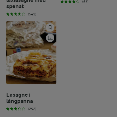
laxlasagne med
(65)
spenat
(541)
Lasagne i
långpanna
(292)