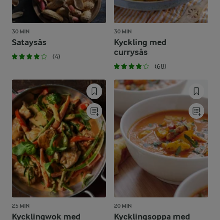
30 MIN
30 MIN
Sataysås
Kyckling med
currysås
(4)
(68)
25 MIN
20 MIN
Kycklingwok med
Kycklingsoppa med