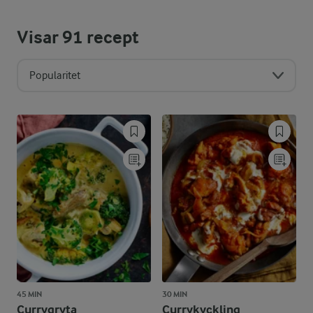
Visar
91
recept
Popularitet
45 MIN
30 MIN
Currygryta
Currykyckling