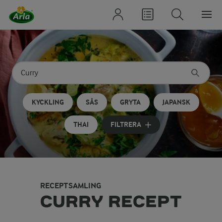
Sök på kategori eller ingrediens
Skriv in sökord för att få förslag
KYCKLING
SÅS
GRYTA
JAPANSK
THAI
FILTRERA
RECEPTSAMLING
CURRY RECEPT