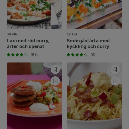
30 MIN
12 TIM
Lax med röd curry,
Smörgåstårta med
ärter och spenat
kyckling och curry
(81)
(6)