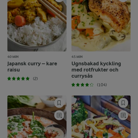
40 MIN
45 MIN
Japansk curry – kare
Ugnsbakad kyckling
raisu
med rotfrukter och
currysås
(2)
(104)