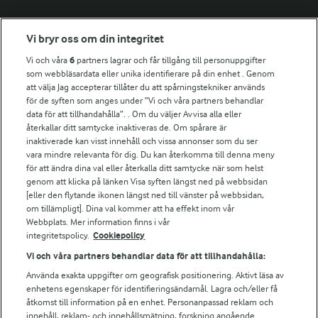
Fler Arlasajter
Vi bryr oss om din integritet
Vi och våra
6
partners lagrar och får tillgång till personuppgifter
För ägare
som webbläsardata eller unika identifierare på din enhet . Genom
att välja Jag accepterar tillåter du att spårningstekniker används
Arlas kundportal
för de syften som anges under ”Vi och våra partners behandlar
Arla.com
data för att tillhandahålla”. . Om du väljer Avvisa alla eller
Falbygdens Ost
återkallar ditt samtycke inaktiveras de. Om spårare är
Arla webbshop
inaktiverade kan visst innehåll och vissa annonser som du ser
vara mindre relevanta för dig. Du kan återkomma till denna meny
Bildbank
för att ändra dina val eller återkalla ditt samtycke när som helst
genom att klicka på länken Visa syften längst ned på webbsidan
[eller den flytande ikonen längst ned till vänster på webbsidan,
om tillämpligt]. Dina val kommer att ha effekt inom vår
Följ oss
Webbplats. Mer information finns i vår
integritetspolicy.
Cookiepolicy
Vi och våra partners behandlar data för att tillhandahålla:
Använda exakta uppgifter om geografisk positionering. Aktivt läsa av
enhetens egenskaper för identifieringsändamål. Lagra och/eller få
åtkomst till information på en enhet. Personanpassad reklam och
innehåll, reklam- och innehållsmätning, forskning angående