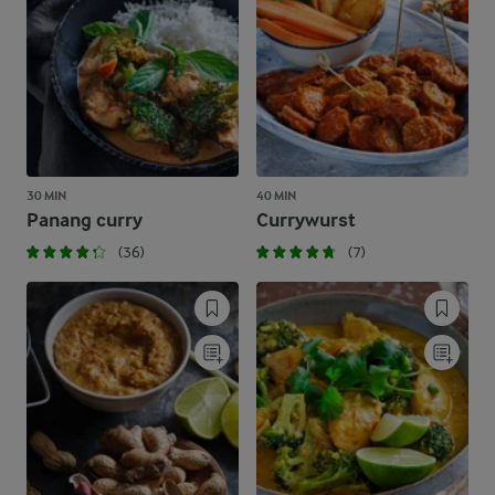
30 MIN
40 MIN
Panang curry
Currywurst
(36)
(7)