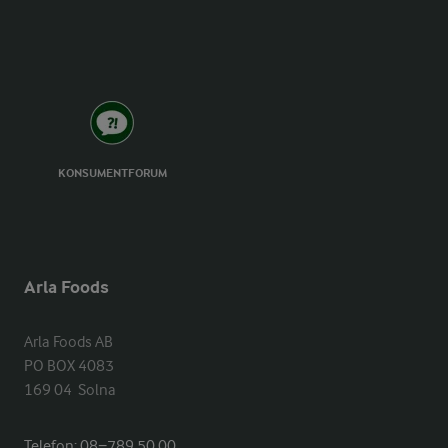
KONSUMENTFORUM
Arla Foods
Arla Foods AB

PO BOX 4083

169 04  Solna
Telefon:
08−789 50 00