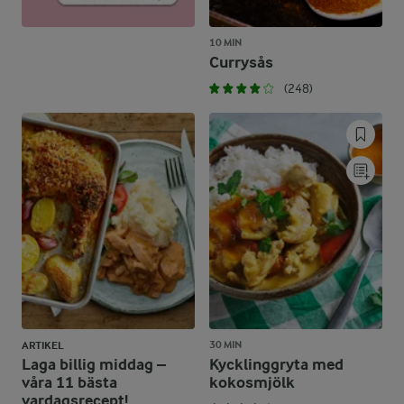
10 MIN
Currysås
(248)
30 MIN
ARTIKEL
Laga billig middag –
Kycklinggryta med
våra 11 bästa
kokosmjölk
vardagsrecept!