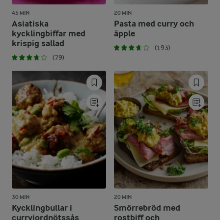
45 MIN
20 MIN
Asiatiska
Pasta med curry och
kycklingbiffar med
äpple
krispig sallad
(193)
(79)
30 MIN
20 MIN
Kycklingbullar i
Smörrebröd med
curryjordnötssås
rostbiff och