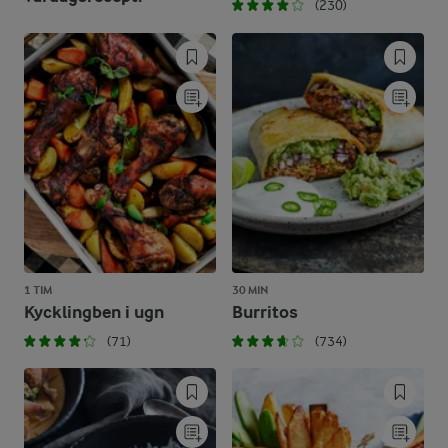
(230)
1 TIM
30 MIN
Kycklingben i ugn
Burritos
(71)
(734)