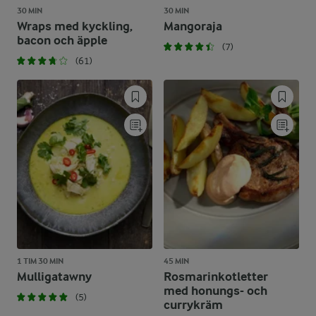
30 MIN
30 MIN
Wraps med kyckling,
Mangoraja
bacon och äpple
(7)
(61)
1 TIM 30 MIN
45 MIN
Mulligatawny
Rosmarinkotletter
med honungs- och
(5)
currykräm