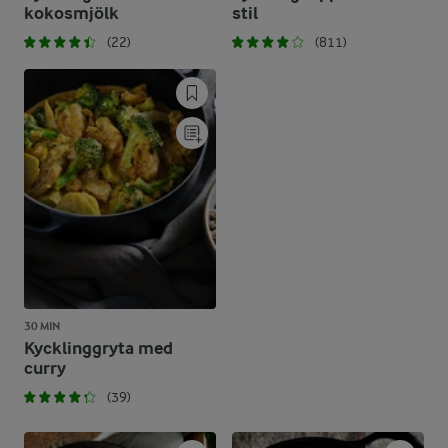
kokosmjölk
stil
(22)
(811)
30 MIN
Kycklinggryta med
curry
(39)