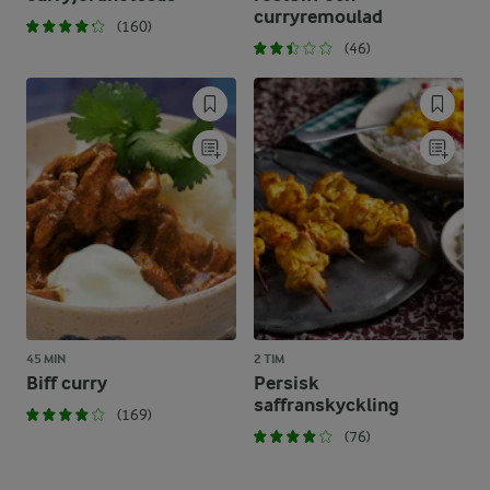
curryremoulad
(160)
(46)
45 MIN
2 TIM
Biff curry
Persisk
saffranskyckling
(169)
(76)