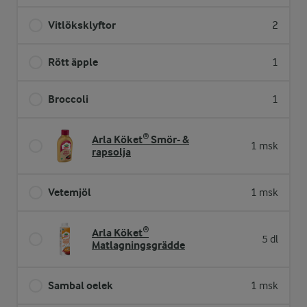
Vitlöksklyftor
2
Rött äpple
1
Broccoli
1
Arla Köket® Smör- &
1 msk
rapsolja
Vetemjöl
1 msk
Arla Köket®
5 dl
Matlagningsgrädde
Sambal oelek
1 msk