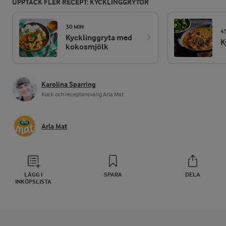
UPPTÄCK FLER RECEPT: KYCKLINGGRYTOR
30 MIN
4
Kycklinggryta med
K
kokosmjölk
Karolina Sparring
Kock och receptansvarig Arla Mat
Arla Mat
LÄGG I
SPARA
DELA
INKÖPSLISTA