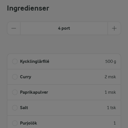
Ingredienser
4 port
Kycklinglårfilé
500 g
Curry
2 msk
Paprikapulver
1 msk
Salt
1 tsk
Purjolök
1