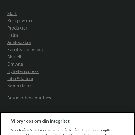
Start
Recept & mat
Produkter
Hälsa
Arlakadabra
Event & sponsring
Aktuellt
Om Arla
Nyheter & press
Jobb & karriär
Kontakta oss
Arla in other countries
Fler Arlasajter
Vi bryr oss om din integritet
Vi och våra
6
partners lagrar och får tillgång till personuppgifter