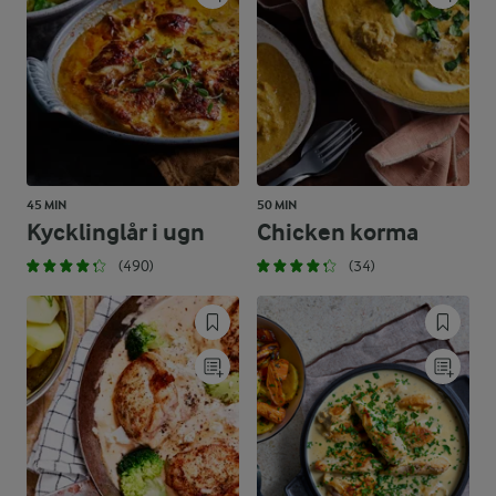
45 MIN
50 MIN
Kycklinglår i ugn
Chicken korma
(490)
(34)