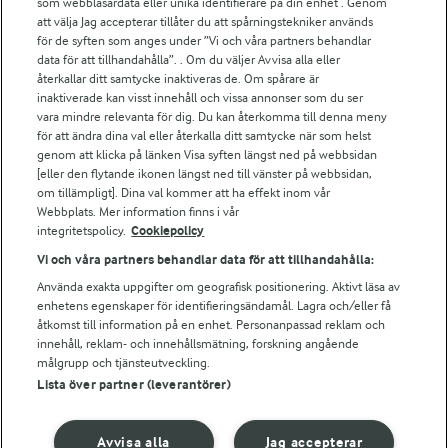
För ägare
som webbläsardata eller unika identifierare på din enhet . Genom
att välja Jag accepterar tillåter du att spårningstekniker används
Arlas kundportal
för de syften som anges under ”Vi och våra partners behandlar
Arla.com
data för att tillhandahålla”. . Om du väljer Avvisa alla eller
Falbygdens Ost
återkallar ditt samtycke inaktiveras de. Om spårare är
Arla webbshop
inaktiverade kan visst innehåll och vissa annonser som du ser
vara mindre relevanta för dig. Du kan återkomma till denna meny
Bildbank
för att ändra dina val eller återkalla ditt samtycke när som helst
genom att klicka på länken Visa syften längst ned på webbsidan
[eller den flytande ikonen längst ned till vänster på webbsidan,
om tillämpligt]. Dina val kommer att ha effekt inom vår
Följ oss
Webbplats. Mer information finns i vår
integritetspolicy.
Cookiepolicy
Vi och våra partners behandlar data för att tillhandahålla:
Använda exakta uppgifter om geografisk positionering. Aktivt läsa av
enhetens egenskaper för identifieringsändamål. Lagra och/eller få
åtkomst till information på en enhet. Personanpassad reklam och
innehåll, reklam- och innehållsmätning, forskning angående
målgrupp och tjänsteutveckling.
Lista över partner (leverantörer)
© 2026 Arla Foods
Ändra cookie-inställningar
Avvisa alla
Jag accepterar