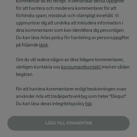
kommentar till ett recept. Vi behandlar dessa uppgifter
för att hantera och moderera kommentarer för att
förhindra spam, missbruk och olämpligt innehåll. Vi
uppmuntrar dig att undvika att inkludera information i
dina kommentarer som kan identifiera dig personligen.
Du kan läsa Arlas policy för hantering av personuppgifter
på följande
länk
.
Om du vill radera någon av dina tidigare kommentarer,
vänligen kontakta oss
konsumentkontakt
med en sådan
begäran.
För att hantera kommentarer enligt beskrivningen ovan
använder Arla ett tredjepartsverktyg som heter "Disqus".
Du kan läsa deras integritetspolicy
här
.
LÄGG TILL KOMMENTAR