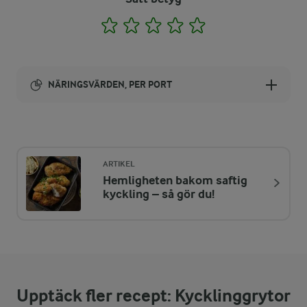
1
2
3
4
5
NÄRINGSVÄRDEN, PER PORT
Energi:
637 kcal
ARTIKEL
Hemligheten bakom saftig
ENERGIDISTRIBUTION %
NÄRINGSVÄRDEN PER PORT
kyckling – så gör du!
-
13,4 g
Fiber:
25,3 %
39,6 g
Protein:
Upptäck fler recept: Kycklinggrytor
37,2 %
26,8 g
Fett: