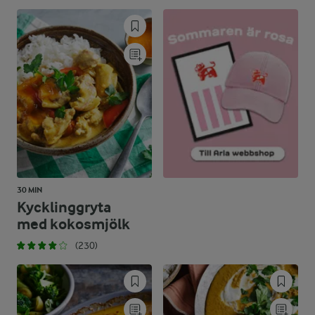
37,5 %
58,9 g
Kolhydrater:
30 MIN
Kycklinggryta
med kokosmjölk
(230)