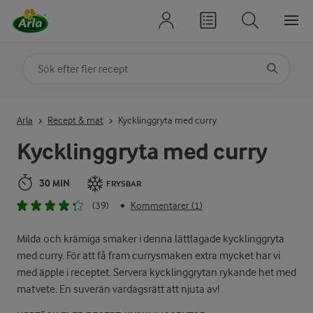
Sök på kategori eller ingrediens
Skriv in sökord för att få förslag
Arla
Recept & mat
Kycklinggryta med curry
Kycklinggryta med curry
30 MIN
FRYSBAR
(39)
Kommentarer (1)
•
Milda och krämiga smaker i denna lättlagade kycklinggryta
med curry. För att få fram currysmaken extra mycket har vi
med äpple i receptet. Servera kycklinggrytan rykande het med
matvete. En suverän vardagsrätt att njuta av!