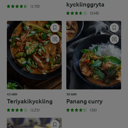
kycklinggryta
(170)
(548)
45 MIN
30 MIN
Teriyakikyckling
Panang curry
(125)
(36)