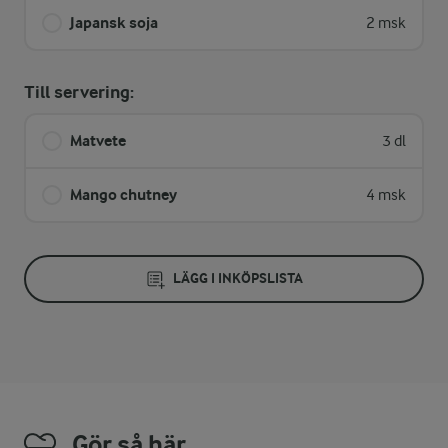
Japansk soja
2 msk
Till servering:
Matvete
3 dl
Mango chutney
4 msk
LÄGG I INKÖPSLISTA
Gör så här