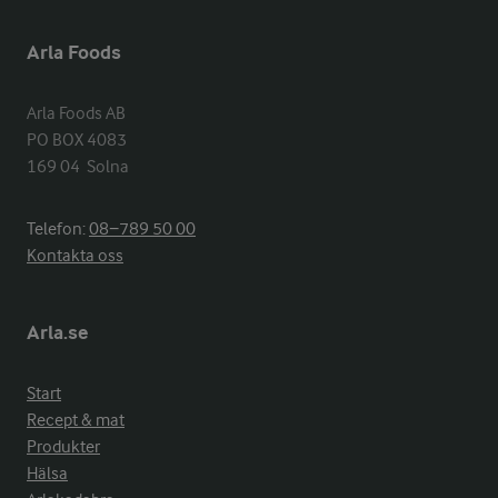
Arla Foods
Arla Foods AB

PO BOX 4083

169 04  Solna
Telefon:
08−789 50 00
Kontakta oss
Arla.se
Start
Recept & mat
Produkter
Hälsa