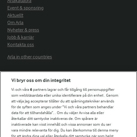
Arlakadabra
Event & sponsring
Aktuellt
Om Arla
Nyheter & press
Jobb & karriär
Kontakta oss
Arla in other countries
Fler Arlasajter
Vi bryr oss om din integritet
Vi och våra
6
partners lagrar och får tillgång till personuppgifter
För ägare
som webbläsardata eller unika identifierare på din enhet . Genom
att välja Jag accepterar tillåter du att spårningstekniker används
Arlas kundportal
för de syften som anges under ”Vi och våra partners behandlar
Arla.com
data för att tillhandahålla”. . Om du väljer Avvisa alla eller
Falbygdens Ost
återkallar ditt samtycke inaktiveras de. Om spårare är
Arla webbshop
inaktiverade kan visst innehåll och vissa annonser som du ser
vara mindre relevanta för dig. Du kan återkomma till denna meny
Bildbank
för att ändra dina val eller återkalla ditt samtycke när som helst