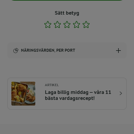
Sätt betyg
1
2
3
4
5
NÄRINGSVÄRDEN, PER PORT
Energi:
170 kcal
ARTIKEL
Laga billig middag – våra 11
ENERGIDISTRIBUTION %
NÄRINGSVÄRDEN PER PORT
bästa vardagsrecept!
-
0,6 g
Fiber:
3,6 %
1,5 g
Protein: