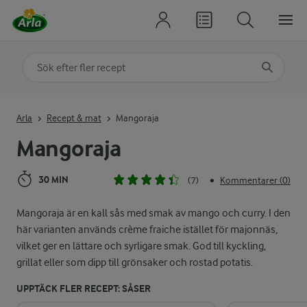
Sök på kategori eller ingrediens
Skriv in sökord för att få förslag
Arla
Recept & mat
Mangoraja
Mangoraja
30 MIN
(7)
Kommentarer (0)
•
Mangoraja är en kall sås med smak av mango och curry. I den
här varianten används crème fraiche istället för majonnäs,
vilket ger en lättare och syrligare smak. God till kyckling,
grillat eller som dipp till grönsaker och rostad potatis.
UPPTÄCK FLER RECEPT: SÅSER