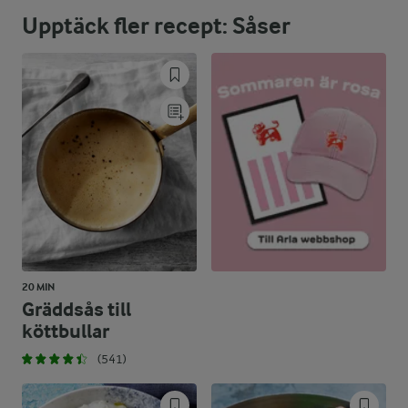
Upptäck fler recept: Såser
84 %
16,2 g
Fett:
12,4 %
5,2 g
Kolhydrater:
20 MIN
Gräddsås till
köttbullar
(541)