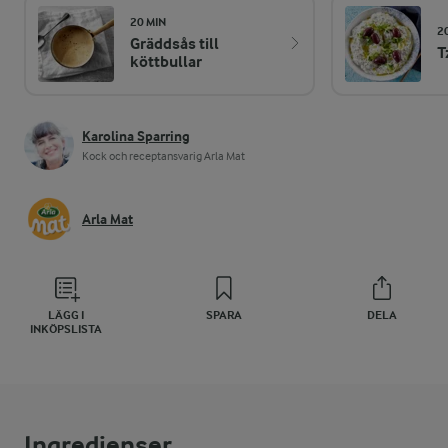
20 MIN
2
Gräddsås till
T
köttbullar
Karolina Sparring
Kock och receptansvarig Arla Mat
Arla Mat
LÄGG I
SPARA
DELA
INKÖPSLISTA
Ingredienser