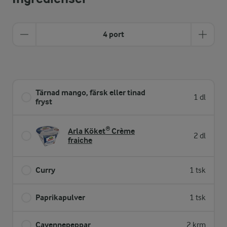
4 port
Tärnad mango, färsk eller tinad
1 dl
fryst
Arla Köket® Crème
2 dl
fraiche
Curry
1 tsk
Paprikapulver
1 tsk
Cayennepeppar
2 krm