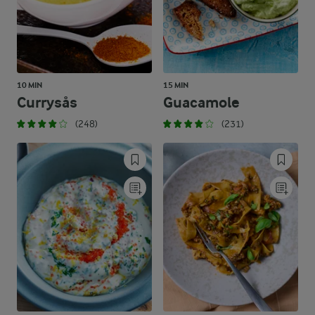
10 MIN
15 MIN
Currysås
Guacamole
(248)
(231)