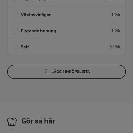
Vitvinsvinäger
1 tsk
Flytande honung
1 tsk
Salt
½ tsk
LÄGG I INKÖPSLISTA
Gör så här