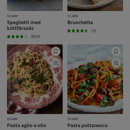
50 MIN
15 MIN
Spaghetti med
Bruschetta
köttfärssås
(5)
(859)
20 MIN
30 MIN
Pasta aglio e olio
Pasta puttanesca