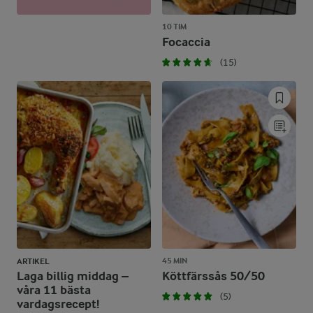
10 TIM
Focaccia
(15)
45 MIN
ARTIKEL
Laga billig middag –
Köttfärssås 50/50
våra 11 bästa
(5)
vardagsrecept!