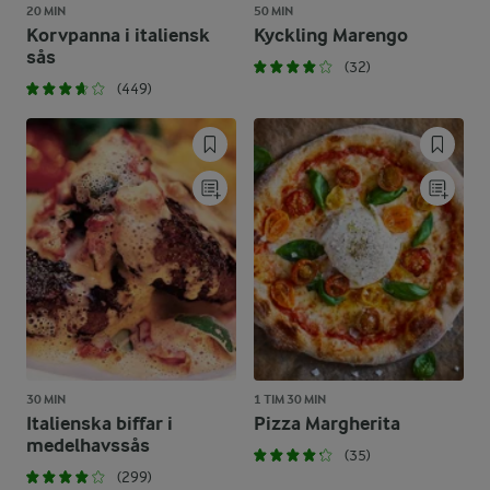
20 MIN
50 MIN
Korvpanna i italiensk
Kyckling Marengo
sås
(32)
(449)
30 MIN
1 TIM 30 MIN
Italienska biffar i
Pizza Margherita
medelhavssås
(35)
(299)