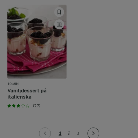
10 MIN
Vaniljdessert på
italienska
(77)
1
2
3