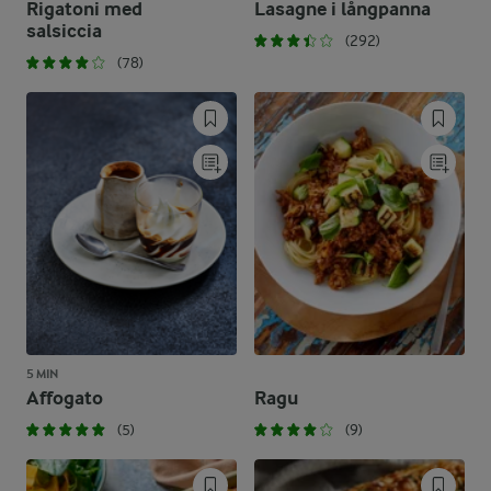
Rigatoni med
Lasagne i långpanna
salsiccia
(292)
(78)
5 MIN
Affogato
Ragu
(5)
(9)