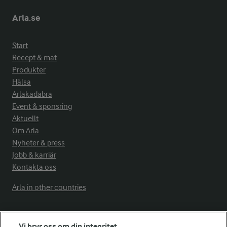
Arla.se
Start
Recept & mat
Produkter
Hälsa
Arlakadabra
Event & sponsring
Aktuellt
Om Arla
Nyheter & press
Jobb & karriär
Kontakta oss
Arla in other countries
Fler Arlasajter
Vi bryr oss om din integritet