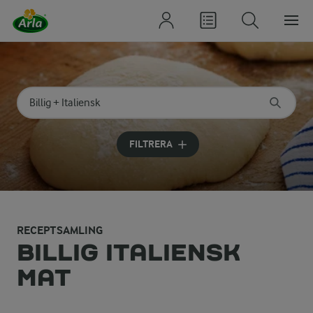
Sök på kategori eller ingrediens
Skriv in sökord för att få förslag
FILTRERA
RECEPTSAMLING
BILLIG ITALIENSK
MAT