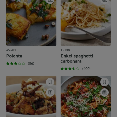
45 MIN
15 MIN
Polenta
Enkel spaghetti
carbonara
(56)
(400)