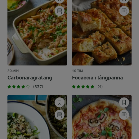
20 MIN
10 TIM
Carbonaragratäng
Focaccia i långpanna
(337)
(4)