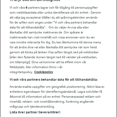
Vi och våra
6
partners lagrar och får tillgång till personuppgifter
För ägare
som webbläsardata eller unika identifierare på din enhet . Genom
att välja Jag accepterar tillåter du att spårningstekniker används
Arlas kundportal
för de syften som anges under ”Vi och våra partners behandlar
Arla.com
data för att tillhandahålla”. . Om du väljer Avvisa alla eller
Falbygdens Ost
återkallar ditt samtycke inaktiveras de. Om spårare är
Arla webbshop
inaktiverade kan visst innehåll och vissa annonser som du ser
vara mindre relevanta för dig. Du kan återkomma till denna meny
Bildbank
för att ändra dina val eller återkalla ditt samtycke när som helst
genom att klicka på länken Visa syften längst ned på webbsidan
[eller den flytande ikonen längst ned till vänster på webbsidan,
om tillämpligt]. Dina val kommer att ha effekt inom vår
Följ oss
Webbplats. Mer information finns i vår
integritetspolicy.
Cookiepolicy
Vi och våra partners behandlar data för att tillhandahålla:
Använda exakta uppgifter om geografisk positionering. Aktivt läsa av
enhetens egenskaper för identifieringsändamål. Lagra och/eller få
åtkomst till information på en enhet. Personanpassad reklam och
innehåll, reklam- och innehållsmätning, forskning angående
målgrupp och tjänsteutveckling.
Lista över partner (leverantörer)
© 2026 Arla Foods