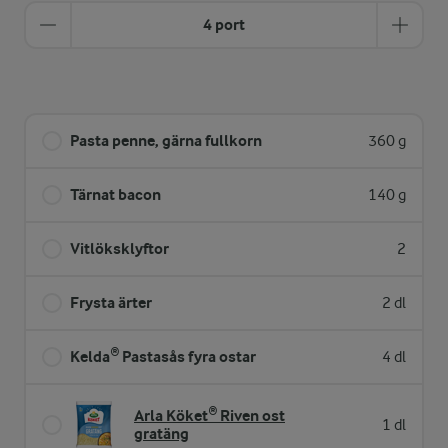
4 port
Pasta penne, gärna fullkorn
360 g
Tärnat bacon
140 g
Vitlöksklyftor
2
Frysta ärter
2 dl
Kelda® Pastasås fyra ostar
4 dl
Arla Köket® Riven ost
1 dl
gratäng