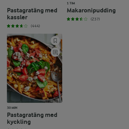
1 TIM
Pastagratäng med
Makaronipudding
kassler
(237)
(444)
30 MIN
Pastagratäng med
kyckling