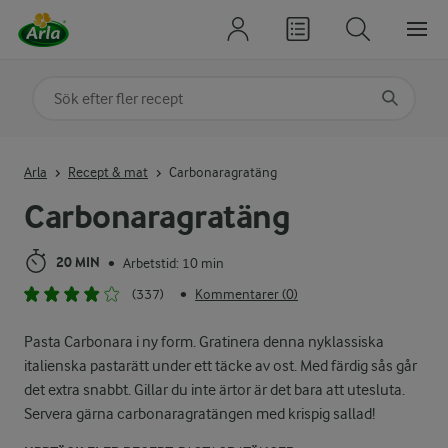
Sök på kategori eller ingrediens
Skriv in sökord för att få förslag
Arla
Recept & mat
Carbonaragratäng
Carbonaragratäng
20 MIN
Arbetstid: 10 min
•
(337)
Kommentarer (0)
•
Pasta Carbonara i ny form. Gratinera denna nyklassiska
italienska pastarätt under ett täcke av ost. Med färdig sås går
det extra snabbt. Gillar du inte ärtor är det bara att utesluta.
Servera gärna carbonaragratängen med krispig sallad!