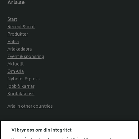
Arla.se
Start
Recept & mat
Produkter
Hälsa
Arlakadabra
Event & sponsring
Aktuellt
Om Arla
Nyheter & press
Jobb & karriär
Kontakta oss
Arla in other countries
Fler Arlasajter
Vi bryr oss om din integritet