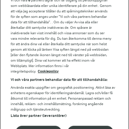
Vi och våra
6
partners lagrar och får tillgång till personuppgifter
För ägare
som webbläsardata eller unika identifierare på din enhet . Genom
att välja Jag accepterar tillåter du att spårningstekniker används
Arlas kundportal
för de syften som anges under ”Vi och våra partners behandlar
Arla.com
data för att tillhandahålla”. . Om du väljer Avvisa alla eller
Falbygdens Ost
återkallar ditt samtycke inaktiveras de. Om spårare är
Arla webbshop
inaktiverade kan visst innehåll och vissa annonser som du ser
vara mindre relevanta för dig. Du kan återkomma till denna meny
Bildbank
för att ändra dina val eller återkalla ditt samtycke när som helst
genom att klicka på länken Visa syften längst ned på webbsidan
[eller den flytande ikonen längst ned till vänster på webbsidan,
om tillämpligt]. Dina val kommer att ha effekt inom vår
Följ oss
Webbplats. Mer information finns i vår
integritetspolicy.
Cookiepolicy
Vi och våra partners behandlar data för att tillhandahålla:
Använda exakta uppgifter om geografisk positionering. Aktivt läsa av
enhetens egenskaper för identifieringsändamål. Lagra och/eller få
åtkomst till information på en enhet. Personanpassad reklam och
innehåll, reklam- och innehållsmätning, forskning angående
målgrupp och tjänsteutveckling.
Lista över partner (leverantörer)
© 2026 Arla Foods
Ändra cookie-inställningar