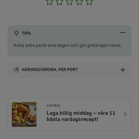
1
2
3
4
5
TIPS:
Koka extra pasta ena dagen och gör gratängen nästa.
NÄRINGSVÄRDEN, PER PORT
Energi:
649 kcal
ARTIKEL
Laga billig middag – våra 11
ENERGIDISTRIBUTION %
NÄRINGSVÄRDEN PER PORT
bästa vardagsrecept!
-
5,5 g
Fiber: