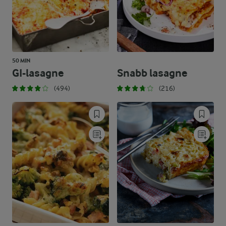
50 MIN
GI-lasagne
Snabb lasagne
(494)
(216)