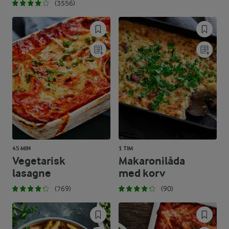
(3556)
45 MIN
1 TIM
Vegetarisk
Makaronilåda
lasagne
med korv
(769)
(90)