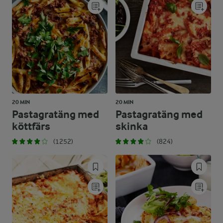
20 MIN
20 MIN
Pastagratäng med
Pastagratäng med
köttfärs
skinka
(1252)
(824)