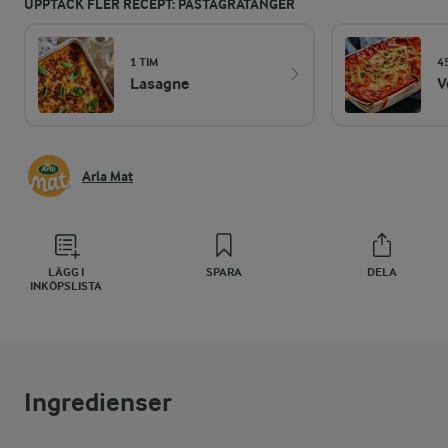
UPPTÄCK FLER RECEPT: PASTAGRATÄNGER
1 TIM
4
Lasagne
V
Arla Mat
LÄGG I
SPARA
DELA
INKÖPSLISTA
Ingredienser