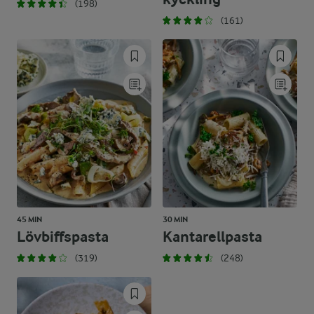
(198)
(161)
45 MIN
30 MIN
Lövbiffspasta
Kantarellpasta
(319)
(248)