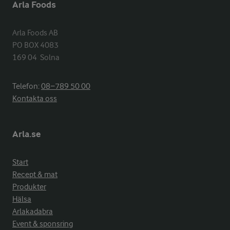
Arla Foods
Arla Foods AB

PO BOX 4083

169 04  Solna
Telefon:
08−789 50 00
Kontakta oss
Arla.se
Start
Recept & mat
Produkter
Hälsa
Arlakadabra
Event & sponsring