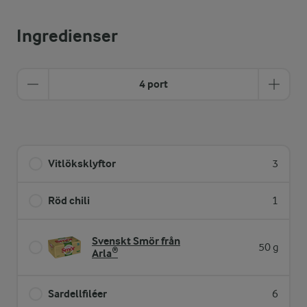
Ingredienser
4 port
Vitlöksklyftor
3
Röd chili
1
Svenskt Smör från
50 g
Arla®
Sardellfiléer
6