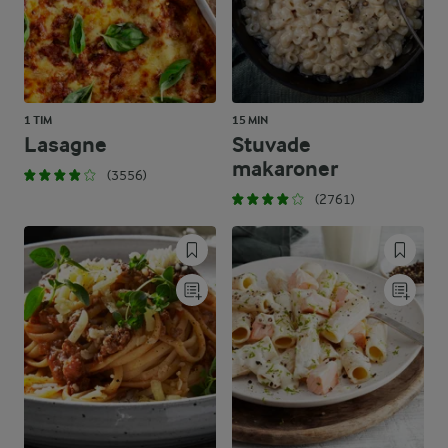
1 TIM
15 MIN
Lasagne
Stuvade
makaroner
(3556)
(2761)