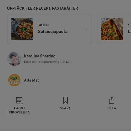
UPPTÄCK FLER RECEPT: PASTARÄTTER
30 MIN
1
Salsicciapasta
L
Karolina Sparring
Kock och receptansvarig Arla Mat
Arla Mat
LÄGG I
SPARA
DELA
INKÖPSLISTA