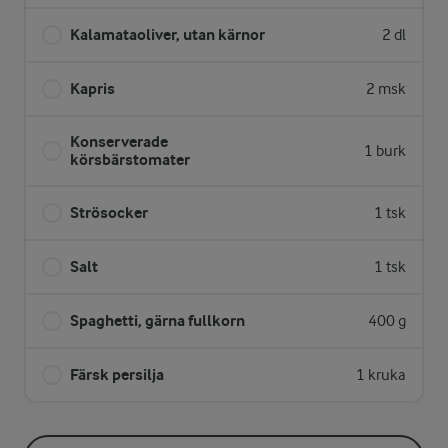
Kalamataoliver, utan kärnor
2 dl
Kapris
2 msk
Konserverade
1 burk
körsbärstomater
Strösocker
1 tsk
Salt
1 tsk
Spaghetti, gärna fullkorn
400 g
Färsk persilja
1 kruka