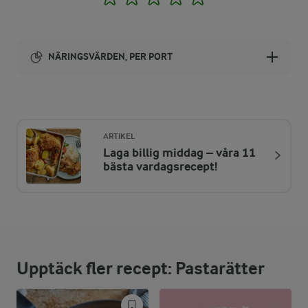
NÄRINGSVÄRDEN, PER PORT
Energi:
546 kcal
ARTIKEL
Laga billig middag – våra 11
ENERGIDISTRIBUTION %
NÄRINGSVÄRDEN PER PORT
bästa vardagsrecept!
-
6,3 g
Fiber:
11,9 %
16 g
Protein:
Upptäck fler recept: Pastarätter
28,8 %
17,8 g
Fett:
59,3 %
79,6 g
Kolhydrater: