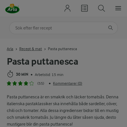
Sök på kategori eller ingrediens
Skriv in sökord för att få förslag
Arla
Recept & mat
Pasta puttanesca
Pasta puttanesca
30 MIN
Arbetstid: 15 min
•
(55)
Kommentarer (0)
•
Pasta puttanesca är en smakrik och läcker tomatsås. Denna
italienska pastaklassiker ska innehålla både sardeller, oliver,
chili och tomater. Alla dessa ingredienser bidrar till en mustig
och smakrik tomatsås. Ju längre du låter såsen sjuda, desto
mustigare blir din pasta puttanesca!