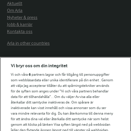
Aktuellt
Om Arla
Nyheter & press
Jobb & karriär
Kontakta oss
Arla in other countries
Fler Arlasajter
Vi bryr oss om din integritet
Vi och våra
6
partners lagrar och får tillgång till personuppgifter
För ägare
som webbläsardata eller unika identifierare på din enhet . Genom
att välja Jag accepterar tillåter du att spårningstekniker används
Arlas kundportal
för de syften som anges under ”Vi och våra partners behandlar
Arla.com
data för att tillhandahålla”. . Om du väljer Avvisa alla eller
Falbygdens Ost
återkallar ditt samtycke inaktiveras de. Om spårare är
Arla webbshop
inaktiverade kan visst innehåll och vissa annonser som du ser
vara mindre relevanta för dig. Du kan återkomma till denna meny
Bildbank
för att ändra dina val eller återkalla ditt samtycke när som helst
genom att klicka på länken Visa syften längst ned på webbsidan
[eller den flytande ikonen längst ned till vänster på webbsidan,