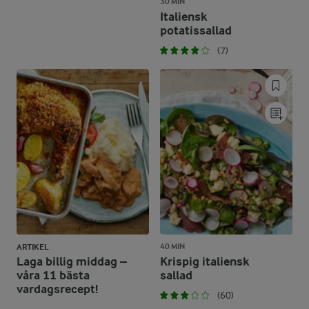
30 MIN
Italiensk
potatissallad
(7)
40 MIN
ARTIKEL
Laga billig middag –
Krispig italiensk
våra 11 bästa
sallad
vardagsrecept!
(60)