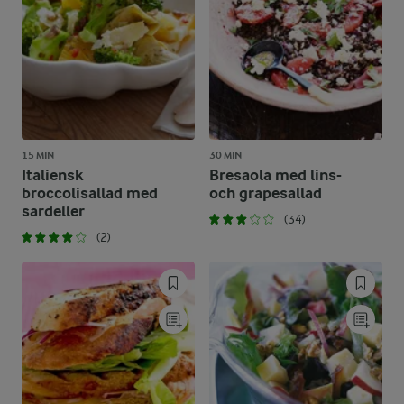
15 MIN
30 MIN
Italiensk
Bresaola med lins-
broccolisallad med
och grapesallad
sardeller
(34)
(2)