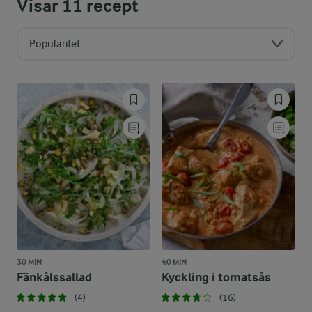
Visar
11
recept
Popularitet
30 MIN
40 MIN
Fänkålssallad
Kyckling i tomatsås
(4)
(16)