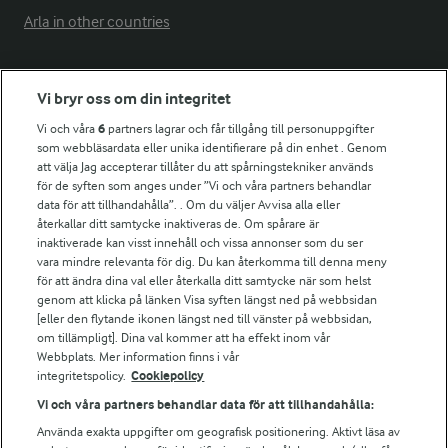
Arla in other countries
Fler Arlasajter
Vi bryr oss om din integritet
Vi och våra
6
partners lagrar och får tillgång till personuppgifter
För ägare
som webbläsardata eller unika identifierare på din enhet . Genom
att välja Jag accepterar tillåter du att spårningstekniker används
Arlas kundportal
för de syften som anges under ”Vi och våra partners behandlar
Arla.com
data för att tillhandahålla”. . Om du väljer Avvisa alla eller
Falbygdens Ost
återkallar ditt samtycke inaktiveras de. Om spårare är
Arla webbshop
inaktiverade kan visst innehåll och vissa annonser som du ser
vara mindre relevanta för dig. Du kan återkomma till denna meny
Bildbank
för att ändra dina val eller återkalla ditt samtycke när som helst
genom att klicka på länken Visa syften längst ned på webbsidan
[eller den flytande ikonen längst ned till vänster på webbsidan,
om tillämpligt]. Dina val kommer att ha effekt inom vår
Följ oss
Webbplats. Mer information finns i vår
integritetspolicy.
Cookiepolicy
Vi och våra partners behandlar data för att tillhandahålla:
Använda exakta uppgifter om geografisk positionering. Aktivt läsa av