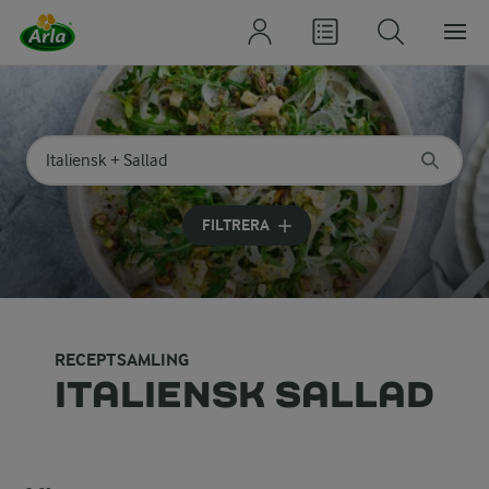
Sök på kategori eller ingrediens
Skriv in sökord för att få förslag
FILTRERA
RECEPTSAMLING
ITALIENSK SALLAD