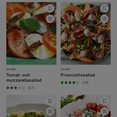
10 MIN
20 MIN
Tomat- och
Prosciuttosallad
mozzarellasallad
(19)
(57)