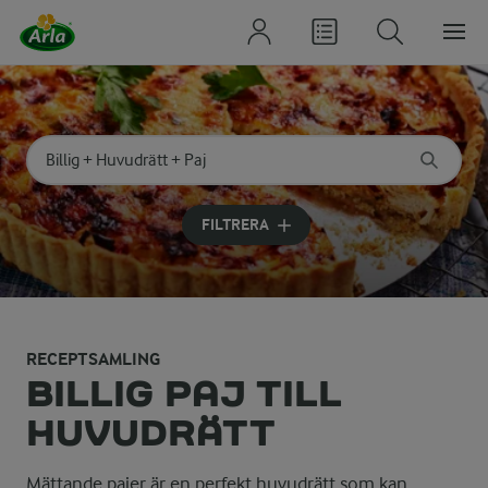
Sök på kategori eller ingrediens
Skriv in sökord för att få förslag
FILTRERA
RECEPTSAMLING
BILLIG PAJ TILL
HUVUDRÄTT
Mättande pajer är en perfekt huvudrätt som kan