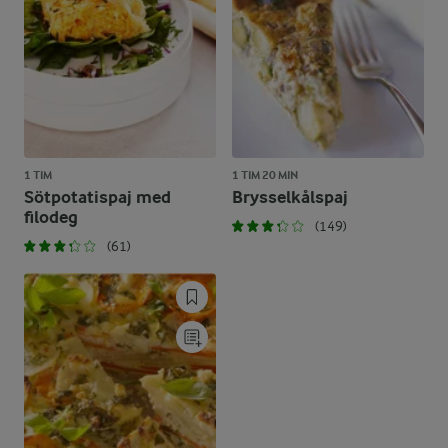
1 TIM
1 TIM 20 MIN
Sötpotatispaj med
Brysselkålspaj
filodeg
(149)
(61)