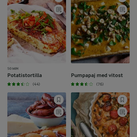
50 MIN
Potatistortilla
Pumpapaj med vitost
(44)
(76)