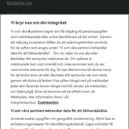
Kontakta oss
Arla in other countries
Vi bryr oss om din integritet
Vi och våra
6
partners lagrar och får tillgång till personuppgifter
Fler Arlasajter
som webbläsardata eller unika identifierare på din enhet . Genom
att välja Jag accepterar tillåter du att spårningstekniker används
för de syften som anges under ”Vi och våra partners behandlar
För ägare
data för att tillhandahålla”. . Om du väljer Avvisa alla eller
Arlas kundportal
återkallar ditt samtycke inaktiveras de. Om spårare är
Arla.com
inaktiverade kan visst innehåll och vissa annonser som du ser
vara mindre relevanta för dig. Du kan återkomma till denna meny
Falbygdens Ost
för att ändra dina val eller återkalla ditt samtycke när som helst
Arla webbshop
genom att klicka på länken Visa syften längst ned på webbsidan
Bildbank
[eller den flytande ikonen längst ned till vänster på webbsidan,
om tillämpligt]. Dina val kommer att ha effekt inom vår
Webbplats. Mer information finns i vår
integritetspolicy.
Cookiepolicy
Följ oss
Vi och våra partners behandlar data för att tillhandahålla:
Använda exakta uppgifter om geografisk positionering. Aktivt läsa av
enhetens egenskaper för identifieringsändamål. Lagra och/eller få