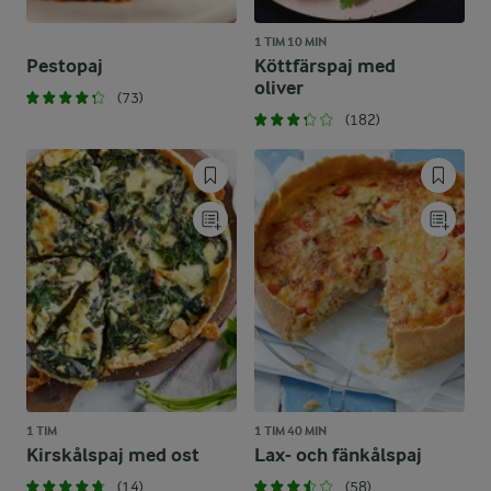
1 TIM 10 MIN
Pestopaj
Köttfärspaj med
oliver
(73)
(182)
1 TIM
1 TIM 40 MIN
Kirskålspaj med ost
Lax- och fänkålspaj
(14)
(58)