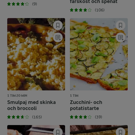
färskost och spenat
(9)
(106)
1 TIM 20 MIN
1 TIM
Smulpaj med skinka
Zucchini- och
och broccoli
potatistarte
(165)
(39)