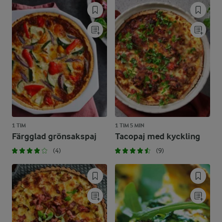
1 TIM
1 TIM 5 MIN
Färgglad grönsakspaj
Tacopaj med kyckling
(4)
(9)