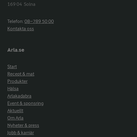
169 04  Solna
Telefon:
08−789 50 00
Kontakta oss
Arla.se
Start
Recept & mat
Produkter
Hälsa
Arlakadabra
Event & sponsring
Aktuellt
Om Arla
Nyheter & press
Jobb & karriär