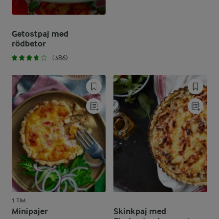
Getostpaj med
rödbetor
(386)
1 TIM
Minipajer
Skinkpaj med