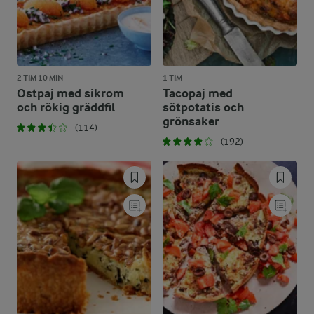
2 TIM 10 MIN
1 TIM
Ostpaj med sikrom
Tacopaj med
och rökig gräddfil
sötpotatis och
grönsaker
(114)
(192)