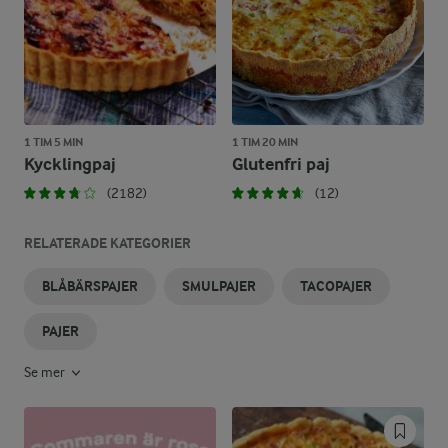
1 TIM 5 MIN
1 TIM 20 MIN
Kycklingpaj
Glutenfri paj
(2182)
(12)
RELATERADE KATEGORIER
BLÅBÄRSPAJER
SMULPAJER
TACOPAJER
PAJER
Se mer