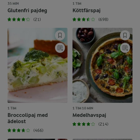
35 MIN
1 TIM
Glutenfri pajdeg
Köttfärspaj
(21)
(698)
1 TIM
1 TIM 10 MIN
Broccolipaj med
Medelhavspaj
ädelost
(214)
(466)