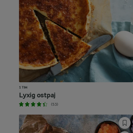
1 TIM
Lyxig ostpaj
(53)