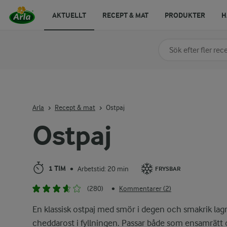
AKTUELLT
RECEPT & MAT
PRODUKTER
H
Sök på kategori elle
Skriv in sökord för at
Arla
Recept & mat
Ostpaj
Ostpaj
1 TIM
Arbetstid: 20 min
•
FRYSBAR
(280)
Kommentarer (2)
•
En klassisk ostpaj med smör i degen och smakrik lag
cheddarost i fyllningen. Passar både som ensamrätt