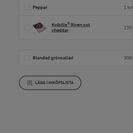
Peppar
1 kr
Kvibille® Riven ost
150 
cheddar
Blandad grönsallad
300 
LÄGG I INKÖPSLISTA