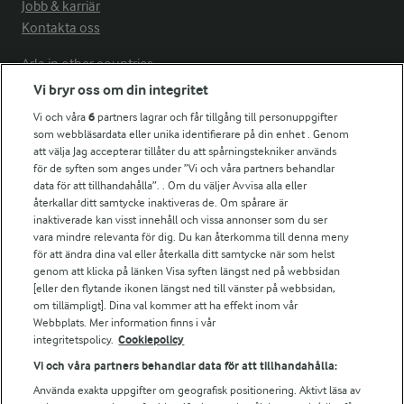
Jobb & karriär
Kontakta oss
Arla in other countries
Vi bryr oss om din integritet
Vi och våra
6
partners lagrar och får tillgång till personuppgifter
Fler Arlasajter
som webbläsardata eller unika identifierare på din enhet . Genom
att välja Jag accepterar tillåter du att spårningstekniker används
för de syften som anges under ”Vi och våra partners behandlar
För ägare
data för att tillhandahålla”. . Om du väljer Avvisa alla eller
Arlas kundportal
återkallar ditt samtycke inaktiveras de. Om spårare är
Arla.com
inaktiverade kan visst innehåll och vissa annonser som du ser
vara mindre relevanta för dig. Du kan återkomma till denna meny
Falbygdens Ost
för att ändra dina val eller återkalla ditt samtycke när som helst
Arla webbshop
genom att klicka på länken Visa syften längst ned på webbsidan
Bildbank
[eller den flytande ikonen längst ned till vänster på webbsidan,
om tillämpligt]. Dina val kommer att ha effekt inom vår
Webbplats. Mer information finns i vår
integritetspolicy.
Cookiepolicy
Följ oss
Vi och våra partners behandlar data för att tillhandahålla:
Använda exakta uppgifter om geografisk positionering. Aktivt läsa av