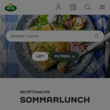
Sök på kategori eller ingrediens
Skriv in sökord för att få förslag
LÄTT
FILTRERA
RECEPTSAMLING
SOMMARLUNCH