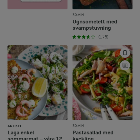
30 MIN
Ugnsomelett med
svampstuvning
(178)
30 MIN
ARTIKEL
Laga enkel
Pastasallad med
sommarmat – våra 12
kyckling