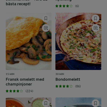
bästa recept!
(6)
15 MIN
30 MIN
Fransk omelett med
Bondomelett
champinjoner
(86)
(224)