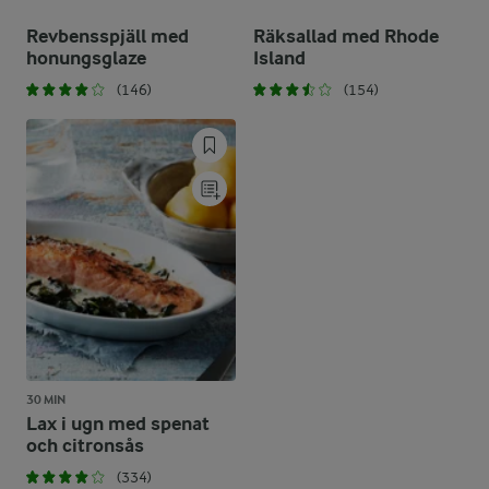
Revbensspjäll med
Räksallad med Rhode
honungsglaze
Island
(146)
(154)
30 MIN
Lax i ugn med spenat
och citronsås
(334)