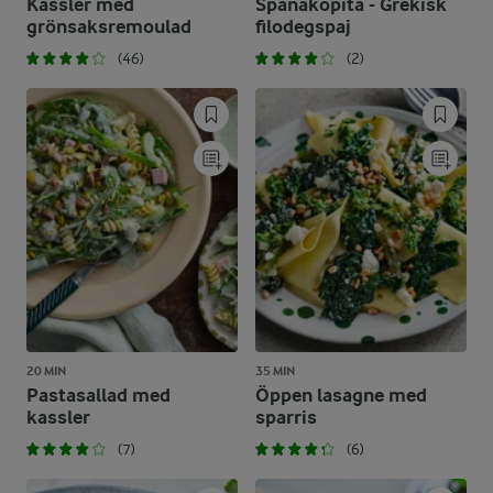
Kassler med
Spanakopita - Grekisk
grönsaksremoulad
filodegspaj
(46)
(2)
20 MIN
35 MIN
Pastasallad med
Öppen lasagne med
kassler
sparris
(7)
(6)