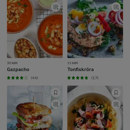
30 MIN
15 MIN
Gazpacho
Tonfiskröra
(44)
(17)