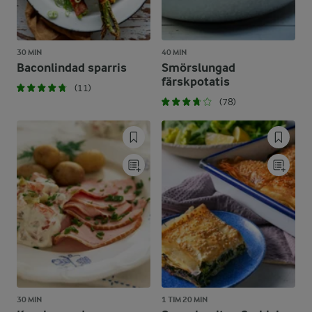
30 MIN
40 MIN
Baconlindad sparris
Smörslungad
färskpotatis
(11)
(78)
30 MIN
1 TIM 20 MIN