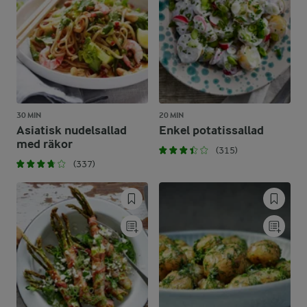
30 MIN
20 MIN
Asiatisk nudelsallad
Enkel potatissallad
med räkor
(315)
(337)