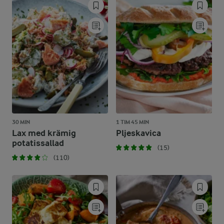
30 MIN
1 TIM 45 MIN
Lax med krämig
Pljeskavica
potatissallad
(15)
(110)