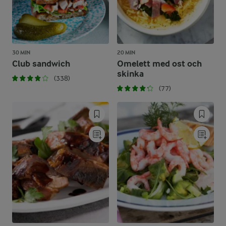
30 MIN
20 MIN
Club sandwich
Omelett med ost och
skinka
(338)
(77)