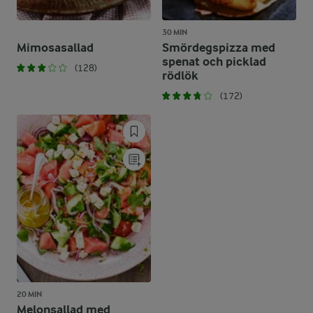
30 MIN
Mimosasallad
Smördegspizza med
spenat och picklad
(128)
rödlök
(172)
20 MIN
Melonsallad med