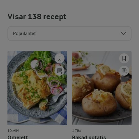
Visar
138
recept
Popularitet
10 MIN
1 TIM
Omelett
Bakad potatis