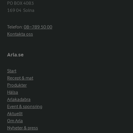
PO BOX 4083

169 04  Solna
Telefon:
08−789 50 00
Kontakta oss
Arla.se
Start
Recept & mat
Produkter
Hälsa
Arlakadabra
Event & sponsring
Aktuellt
Om Arla
Nyheter & press