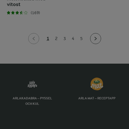
vitost
(169)
1
2
3
4
5
ARLAKADABRA – PYSSEL
ARLA MAT – RECEPTAPP
OCH KUL