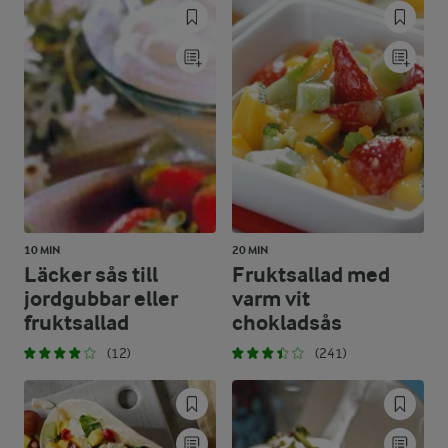
10 MIN
20 MIN
Läcker sås till
Fruktsallad med
jordgubbar eller
varm vit
fruktsallad
chokladsås
(12)
(241)