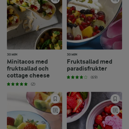
30 MIN
30 MIN
Minitacos med
Fruktsallad med
fruktsallad och
paradisfrukter
cottage cheese
(69)
(2)