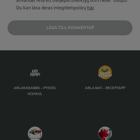
använder Arla ett tredjepartsverktyg som heter "Disqus".
Du kan läsa deras integritetspolicy
här
.
LÄGG TILL KOMMENTAR
ARLAKADABRA – PYSSEL
ARLA MAT – RECEPTAPP
OCH KUL