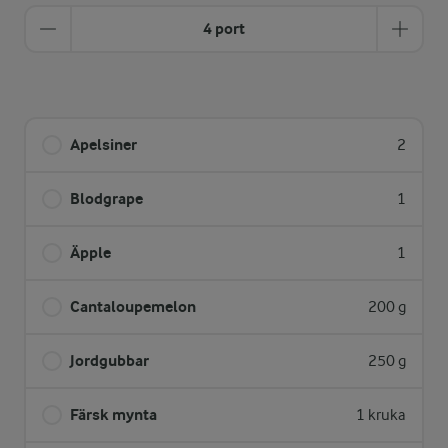
4 port
Apelsiner
2
Blodgrape
1
Äpple
1
Cantaloupemelon
200 g
Jordgubbar
250 g
Färsk mynta
1 kruka