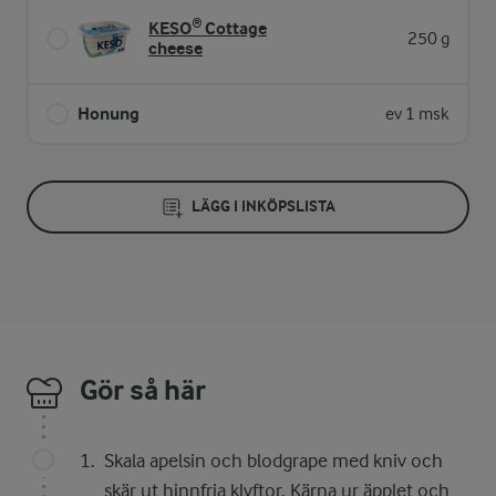
KESO® Cottage
250 g
cheese
Honung
ev 1 msk
LÄGG I INKÖPSLISTA
Gör så här
Skala apelsin och blodgrape med kniv och
skär ut hinnfria klyftor. Kärna ur äpplet och