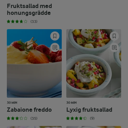
Fruktsallad med
honungsgrädde
(33)
30 MIN
30 MIN
Zabaione freddo
Lyxig fruktsallad
(35)
(9)