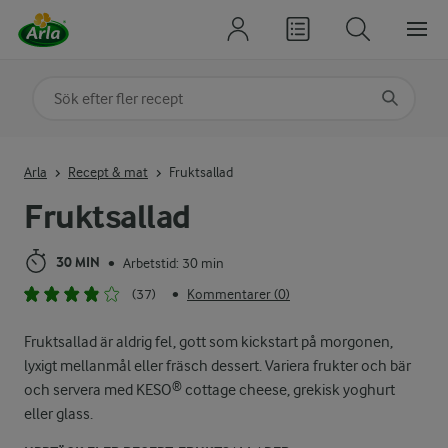
Sök på kategori eller ingrediens
Skriv in sökord för att få förslag
Arla
Recept & mat
Fruktsallad
Fruktsallad
30 MIN
Arbetstid: 30 min
•
(37)
Kommentarer (0)
•
Fruktsallad är aldrig fel, gott som kickstart på morgonen,
lyxigt mellanmål eller fräsch dessert. Variera frukter och bär
och servera med KESO® cottage cheese, grekisk yoghurt
eller glass.