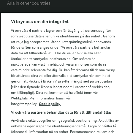
Arla in other countries
Vi bryr oss om din integritet
Fler Arlasajter
Vi och våra
6
partners lagrar och får tillgång till personuppgifter
som webbläsardata eller unika identifierare på din enhet . Genom
För ägare
att välja Jag accepterar tillåter du att spårningstekniker används
Arlas kundportal
för de syften som anges under ”Vi och våra partners behandlar
data för att tillhandahålla”. . Om du väljer Avvisa alla eller
Arla.com
återkallar ditt samtycke inaktiveras de. Om spårare är
Falbygdens Ost
inaktiverade kan visst innehåll och vissa annonser som du ser
Arla webbshop
vara mindre relevanta för dig. Du kan återkomma till denna meny
Bildbank
för att ändra dina val eller återkalla ditt samtycke när som helst
genom att klicka på länken Visa syften längst ned på webbsidan
[eller den flytande ikonen längst ned till vänster på webbsidan,
om tillämpligt]. Dina val kommer att ha effekt inom vår
Webbplats. Mer information finns i vår
Följ oss
integritetspolicy.
Cookiepolicy
Vi och våra partners behandlar data för att tillhandahålla:
Använda exakta uppgifter om geografisk positionering. Aktivt läsa av
enhetens egenskaper för identifieringsändamål. Lagra och/eller få
åtkomst till information på en enhet. Personanpassad reklam och