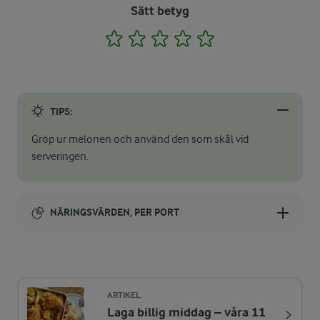
Sätt betyg
1
2
3
4
5
TIPS:
Gröp ur melonen och använd den som skål vid
serveringen.
NÄRINGSVÄRDEN, PER PORT
Energi:
204 kcal
ARTIKEL
Laga billig middag – våra 11