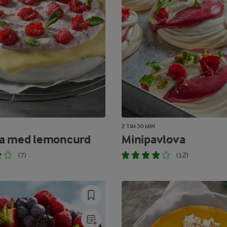
2 TIM 30 MIN
a med lemoncurd
Minipavlova
(7)
(12)