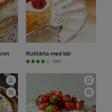
tron
Rulltårta med bär
(680)