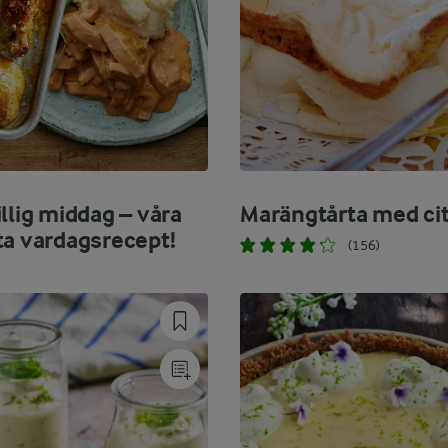
llig middag – våra
Marängtårta med ci
ta vardagsrecept!
(156)