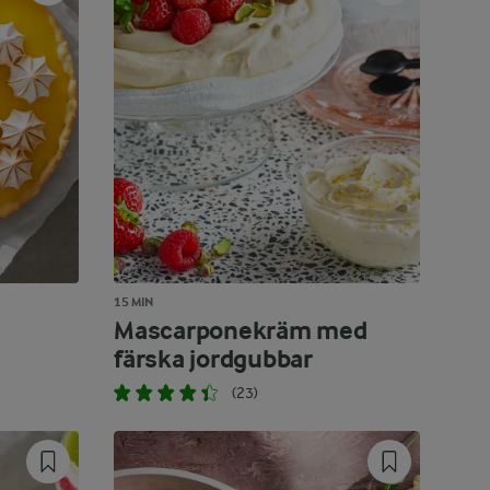
15 MIN
Mascarponekräm med
färska jordgubbar
(23)