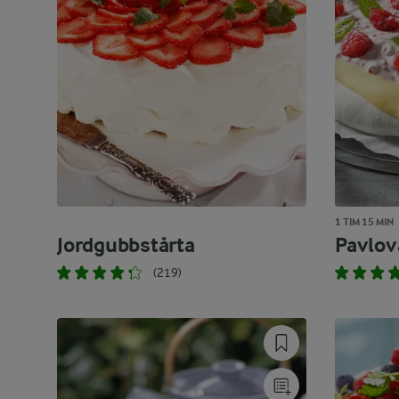
1 TIM 15 MIN
Jordgubbstårta
Pavlov
(219)