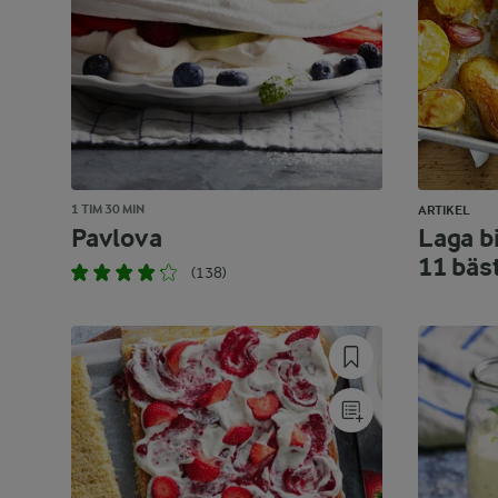
1 TIM 30 MIN
ARTIKEL
Pavlova
Laga bi
11 bäs
(138)