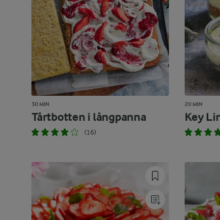
30 MIN
20 MIN
Tårtbotten i långpanna
Key Lim
(16)