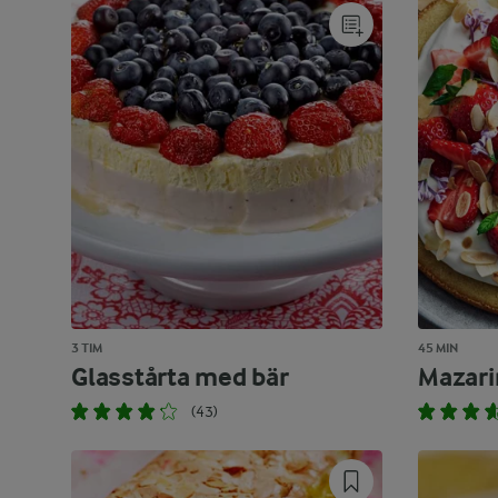
3 TIM
45 MIN
Glasstårta med bär
Mazari
(43)