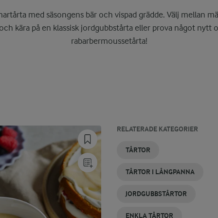
artårta med säsongens bär och vispad grädde. Välj mellan mä
och kära på en klassisk jordgubbstårta eller prova något nytt
rabarbermoussetårta!
RELATERADE KATEGORIER
CHOKLADTÅRTOR
SOMMARDRYCK
SOMMARSOPPA
SOMMARDRINK
MANDELTÅRTA
GLUTENFRIA
TÅRTOR
TÅRTOR
TÅRTOR I LÅNGPANNA
JORDGUBBSTÅRTOR
ENKLA TÅRTOR