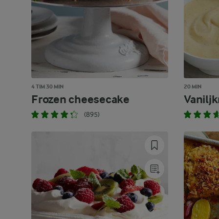
4 TIM 30 MIN
20 MIN
Frozen cheesecake
Vaniljk
(895)