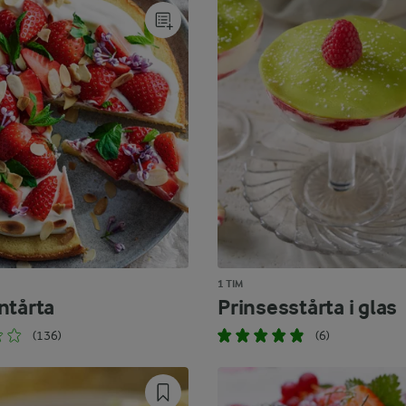
1 TIM
ntårta
Prinsesstårta i glas
(136)
(6)