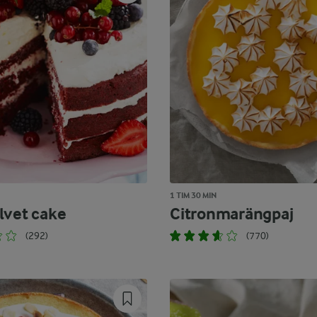
1 TIM 30 MIN
lvet cake
Citronmarängpaj
(292)
(770)