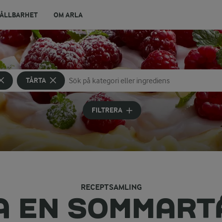
ÅLLBARHET
OM ARLA
TÅRTA
Sök på kategori eller ingrediens
Skriv in sökord för att få förslag
FILTRERA
RECEPTSAMLING
A EN SOMMART