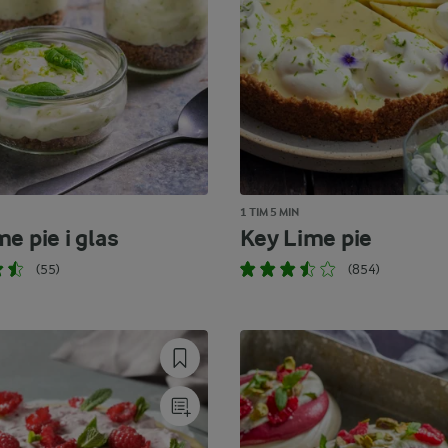
1 TIM 5 MIN
e pie i glas
Key Lime pie
(55)
(854)