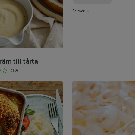
Se mer
räm till tårta
(19)