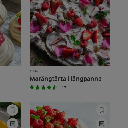
1 TIM
Marängtårta i långpanna
(17)