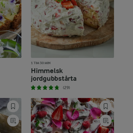
1 TIM 30 MIN
Himmelsk
jordgubbstårta
(29)