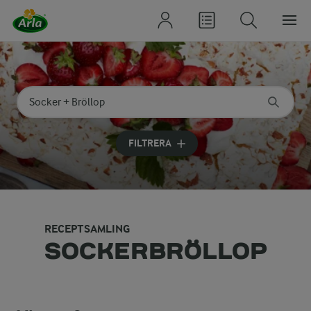
Sök på kategori eller ingrediens
Skriv in sökord för att få förslag
FILTRERA
RECEPTSAMLING
SOCKERBRÖLLOP