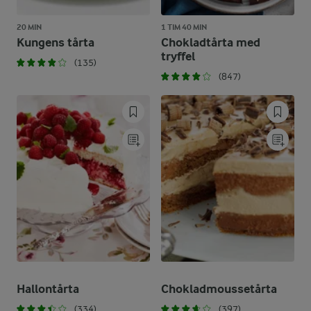
20 MIN
1 TIM 40 MIN
Kungens tårta
Chokladtårta med
tryffel
(135)
(847)
Hallontårta
Chokladmoussetårta
(334)
(397)