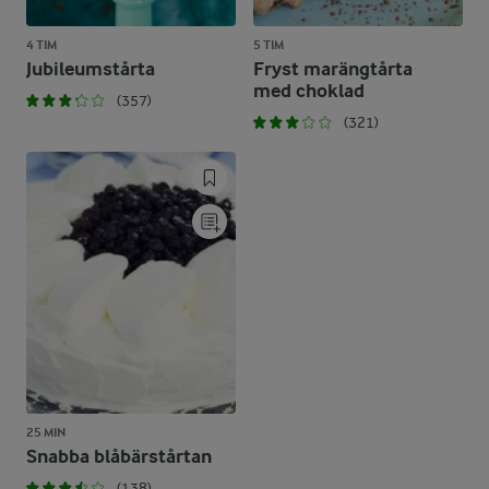
4 TIM
5 TIM
Jubileumstårta
Fryst marängtårta
med choklad
(357)
(321)
25 MIN
Snabba blåbärstårtan
(138)