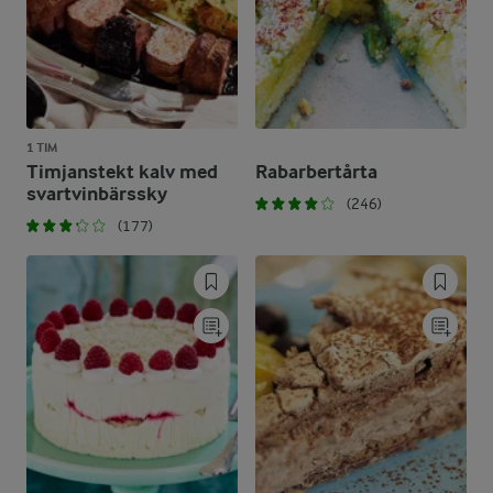
1 TIM
Timjanstekt kalv med
Rabarbertårta
svartvinbärssky
(246)
(177)