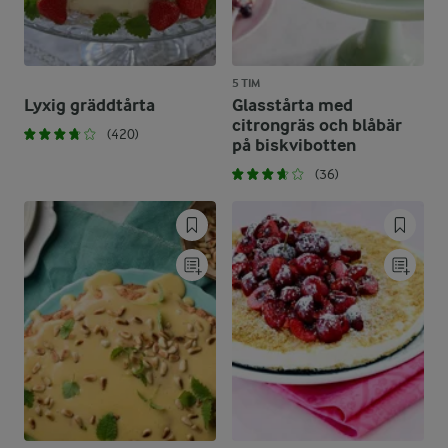
5 TIM
Lyxig gräddtårta
Glasstårta med
citrongräs och blåbär
(420)
på biskvibotten
(36)