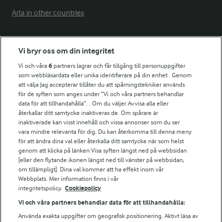
Arla in other countries
Fler Arlasajter
Vi bryr oss om din integritet
Vi och våra
6
partners lagrar och får tillgång till personuppgifter
För ägare
som webbläsardata eller unika identifierare på din enhet . Genom
att välja Jag accepterar tillåter du att spårningstekniker används
Arlas kundportal
för de syften som anges under ”Vi och våra partners behandlar
Arla.com
data för att tillhandahålla”. . Om du väljer Avvisa alla eller
Falbygdens Ost
återkallar ditt samtycke inaktiveras de. Om spårare är
Arla webbshop
inaktiverade kan visst innehåll och vissa annonser som du ser
vara mindre relevanta för dig. Du kan återkomma till denna meny
Bildbank
för att ändra dina val eller återkalla ditt samtycke när som helst
genom att klicka på länken Visa syften längst ned på webbsidan
[eller den flytande ikonen längst ned till vänster på webbsidan,
om tillämpligt]. Dina val kommer att ha effekt inom vår
Följ oss
Webbplats. Mer information finns i vår
integritetspolicy.
Cookiepolicy
Vi och våra partners behandlar data för att tillhandahålla:
Använda exakta uppgifter om geografisk positionering. Aktivt läsa av