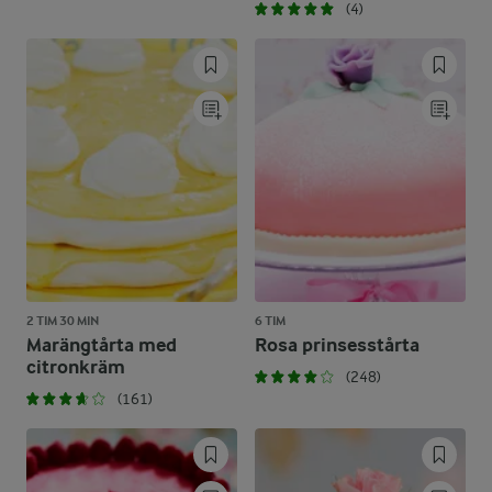
(4)
2 TIM 30 MIN
6 TIM
Marängtårta med
Rosa prinsesstårta
citronkräm
(248)
(161)