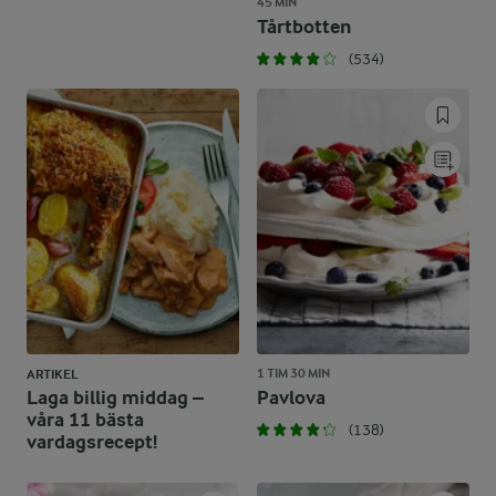
45 MIN
Tårtbotten
(534)
1 TIM 30 MIN
ARTIKEL
Laga billig middag –
Pavlova
våra 11 bästa
(138)
vardagsrecept!