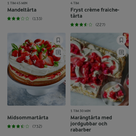
1 TIM 45 MIN
4 TIM
Mandeltårta
Fryst crème fraiche-
tårta
(133)
(227)
1 TIM 30 MIN
Midsommartårta
Marängtårta med
jordgubbar och
(732)
rabarber