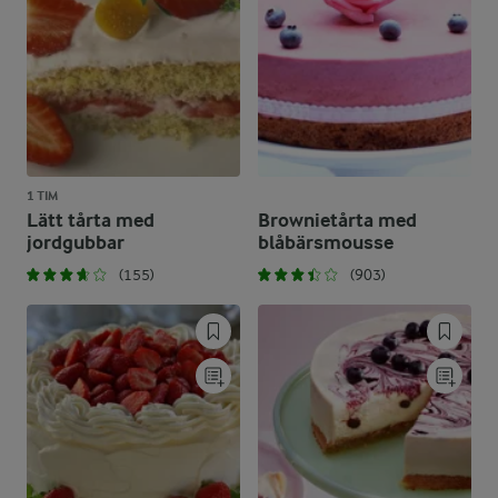
1 TIM
Lätt tårta med
Brownietårta med
jordgubbar
blåbärsmousse
(155)
(903)