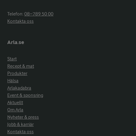
Telefon:
08−789 50 00
Kontakta oss
Arla.se
Start
Recept & mat
Produkter
Hälsa
Arlakadabra
Event & sponsring
Aktuellt
Om Arla
Nyheter & press
Jobb & karriär
Kontakta oss