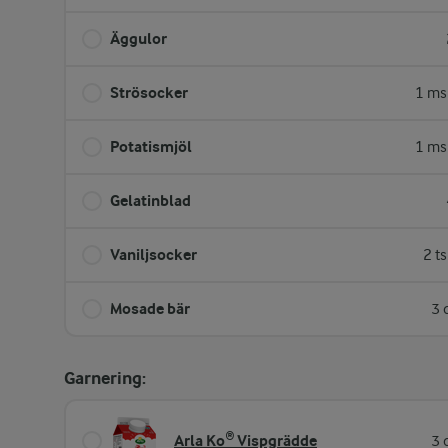
Äggulor
Strösocker
1 ms
Potatismjöl
1 ms
Gelatinblad
Vaniljsocker
2 t
Mosade bär
3 
Garnering:
Arla Ko® Vispgrädde
3 