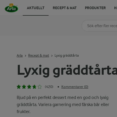
AKTUELLT
RECEPT & MAT
PRODUKTER
H
Sök på kategori elle
Skriv in sökord för at
Arla
Recept & mat
Lyxig gräddtårta
Lyxig gräddtårt
(420)
Kommentarer (0)
•
Bjud på en perfekt dessert med en god och lyxig
gräddtårta. Variera garnering med färska bär eller
frukter.