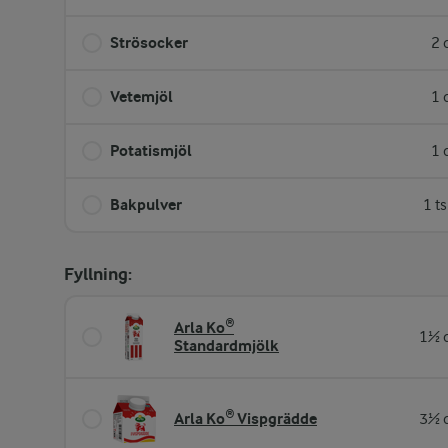
Strösocker
2 
Vetemjöl
1 
Potatismjöl
1 
Bakpulver
1 t
Fyllning:
Arla Ko®
1½ d
Standardmjölk
Arla Ko® Vispgrädde
3½ d