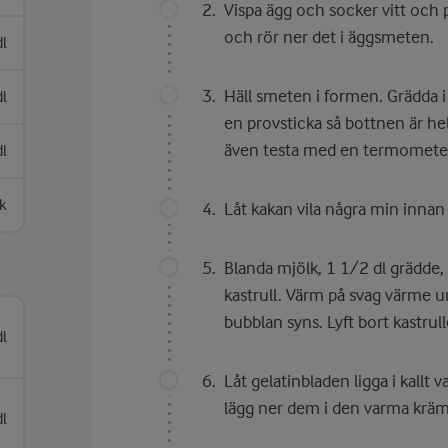
Vispa ägg och socker vitt och 
och rör ner det i äggsmeten.
dl
Häll smeten i formen. Grädda 
dl
en provsticka så bottnen är h
även testa med en termometer
dl
sk
Låt kakan vila några min innan d
Blanda mjölk, 1 1/2 dl grädde, 
kastrull. Värm på svag värme u
bubblan syns. Lyft bort kastrul
l
Låt gelatinbladen ligga i kallt 
lägg ner dem i den varma krämen
l