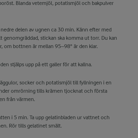
poröst. Blanda vetemjöl, potatismjöl och bakpulver
i nedre delen av ugnen ca 30 min. Känn efter med
elt genomgräddad, stickan ska komma ut torr. Du kan
, om bottnen är mellan 95–98° är den klar.
en stjälps upp på ett galler för att kallna.
äggulor, socker och potatismjöl till fyllningen i en
nder omrörning tills krämen tjocknat och första
len från värmen.
vatten i 5 min. Ta upp gelatinbladen ur vattnet och
. Rör tills gelatinet smält.