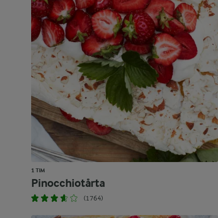
1 TIM
Pinocchiotårta
(1764)