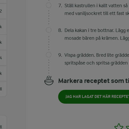
Ställ kastrullen i kallt vatten 
2
med vaniljsockret till ett fast
k
Dela kakan i tre bottnar. Lägg 
mosade bären på krämen. Lägg 
k
Vispa grädden. Bred lite grädd
4
spritspåse och spritsa grädden 
sk
Markera receptet som ti
dl
JAG HAR LAGAT DET HÄR RECEPTE
1
dl