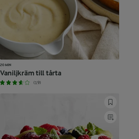
20 MIN
Vaniljkräm till tårta
(19)