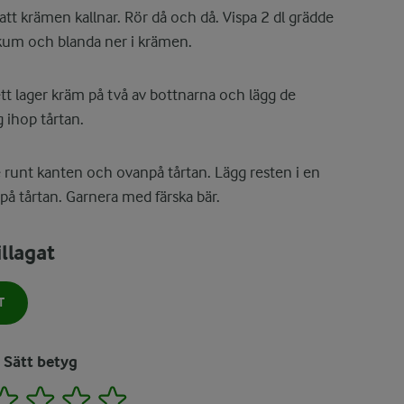
så att krämen kallnar. Rör då och då. Vispa 2 dl grädde
 skum och blanda ner i krämen.
ett lager kräm på två av bottnarna och lägg de
ihop tårtan.
e runt kanten och ovanpå tårtan. Lägg resten i en
på tårtan. Garnera med färska bär.
llagat
T
Sätt betyg
2
3
4
5