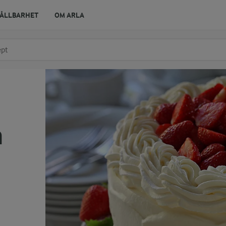
ÅLLBARHET
OM ARLA
r ingrediens
t få förslag
a