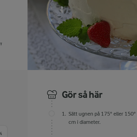
UT
Gör så här
Sätt ugnen på 175° eller 150°
cm i diameter.
4