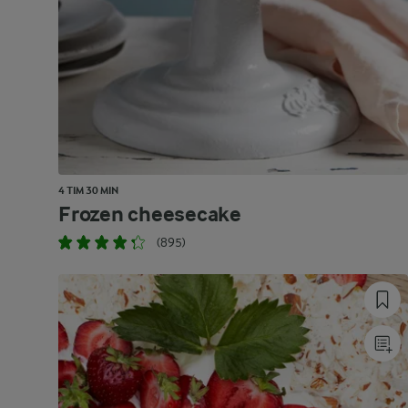
4 TIM 30 MIN
Frozen cheesecake
(895)