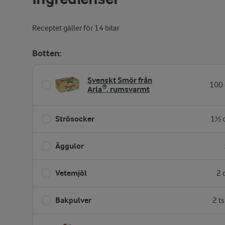
Receptet gäller för 14 bitar
Botten:
Svenskt Smör från
100 
Arla®, rumsvarmt
Strösocker
1½ d
Äggulor
Vetemjöl
2 
Bakpulver
2 t