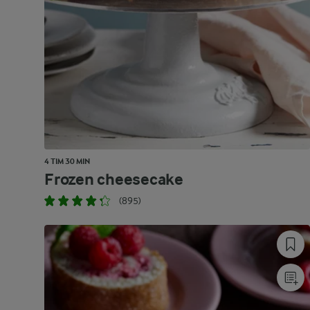
4 TIM 30 MIN
Frozen cheesecake
(895)