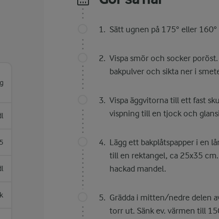
Sätt ugnen på 175° eller 160° 
Vispa smör och socker poröst. 
bakpulver och sikta ner i smeten
g
Vispa äggvitorna till ett fast s
vispning till en tjock och glan
l
Lägg ett bakplåtspapper i en 
5
till en rektangel, ca 25x35 c
hackad mandel.
dl
sk
Grädda i mitten/nedre delen a
torr ut. Sänk ev. värmen till 1