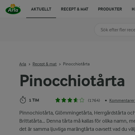
AKTUELLT
RECEPT & MAT
PRODUKTER
H
Sök på kategori elle
Skriv in sökord för at
Arla
Recept & mat
Pinocchiotårta
Pinocchiotårta
1 TIM
(1764)
Kommentarer 
•
Pinnochiotårta, Glömmingetårta, Herrgårdstårta oc
Brittatårta... Denna tårta må kallas för olika namn, m
det är samma ljuvliga marängtårta oavsett vad du väl