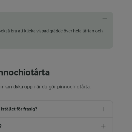
också bra att klicka vispad grädde över hela tårtan och
nnochiotårta
om kan dyka upp när du gör pinnochiotårta.
stället för frasig?
?