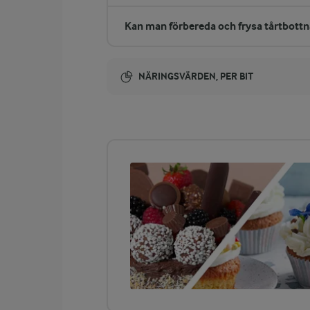
Kan man förbereda och frysa tårtbottn
NÄRINGSVÄRDEN, PER BIT
Energi:
388 kcal
ENERGIDISTRIBUTION %
NÄRINGSVÄRDEN PER BIT
-
1,9 g
Fiber:
5 %
4,8 g
Protein:
56,1 %
24,6 g
Fett: