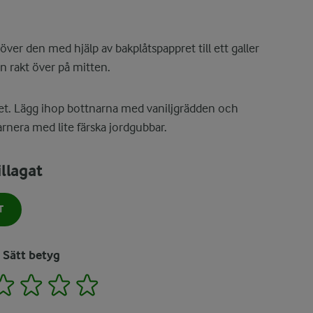
över den med hjälp av bakplåtspappret till ett galler
en rakt över på mitten.
et. Lägg ihop bottnarna med vaniljgrädden och
rnera med lite färska jordgubbar.
llagat
T
Sätt betyg
2
3
4
5