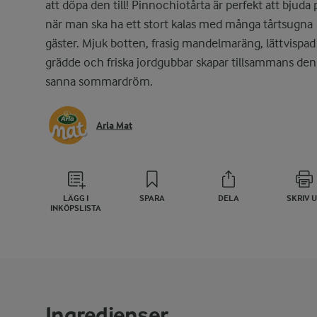
att döpa den till! Pinnochiotårta är perfekt att bjuda 
när man ska ha ett stort kalas med många tårtsugna
gäster. Mjuk botten, frasig mandelmaräng, lättvispad
grädde och friska jordgubbar skapar tillsammans de
sanna sommardröm.
Arla Mat
LÄGG I
SPARA
DELA
SKRIV 
INKÖPSLISTA
Ingredienser