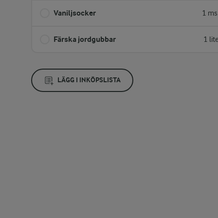
Vaniljsocker
1 ms
Färska jordgubbar
1 lit
LÄGG I INKÖPSLISTA