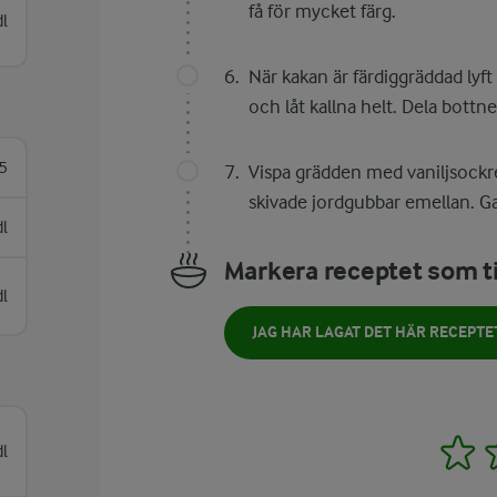
få för mycket färg.
dl
När kakan är färdiggräddad lyft 
och låt kallna helt. Dela bottn
5
Vispa grädden med vaniljsockr
skivade jordgubbar emellan. Ga
l
Markera receptet som ti
dl
JAG HAR LAGAT DET HÄR RECEPTE
1
dl