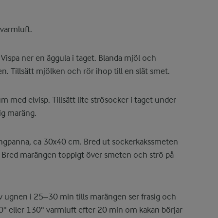
varmluft.
Vispa ner en äggula i taget. Blanda mjöl och
. Tillsätt mjölken och rör ihop till en slät smet.
kum med elvisp. Tillsätt lite strösocker i taget under
sig maräng.
långpanna, ca 30x40 cm. Bred ut sockerkakssmeten
m. Bred marängen toppigt över smeten och strö på
v ugnen i 25–30 min tills marängen ser frasig och
50° eller 130° varmluft efter 20 min om kakan börjar