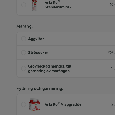
Arla Ko®
¾ 
Standardmjölk
Maräng:
Äggvitor
Strösocker
2½ d
Grovhackad mandel, till
1 
garnering av marängen
Fyllning och garnering:
Arla Ko® Vispgrädde
5 