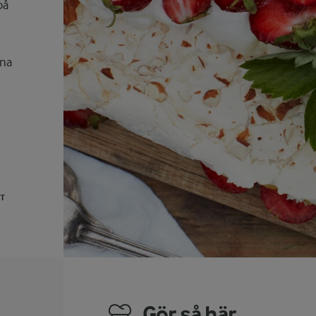
på
nna
UT
Gör så här