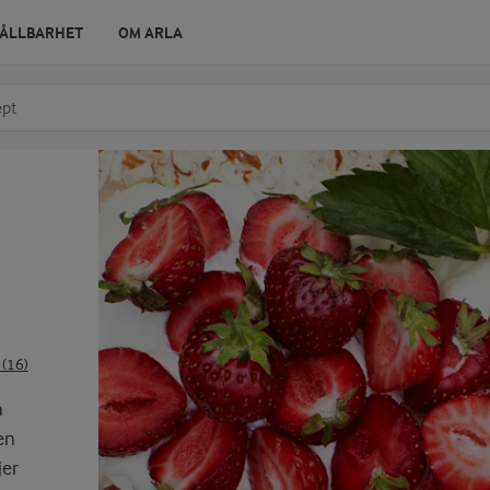
ÅLLBARHET
OM ARLA
r ingrediens
t få förslag
(16)
h
en
jer