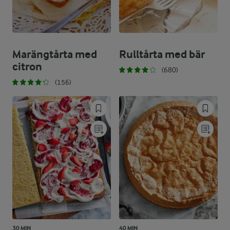
Marängtårta med
Rulltårta med bär
citron
(680)
(156)
30 MIN
40 MIN