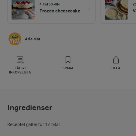
4 TIM 30 MIN
2
Frozen cheesecake
V
Arla Mat
LÄGG I
SPARA
DELA
INKÖPSLISTA
Ingredienser
Receptet gäller för 12 bitar