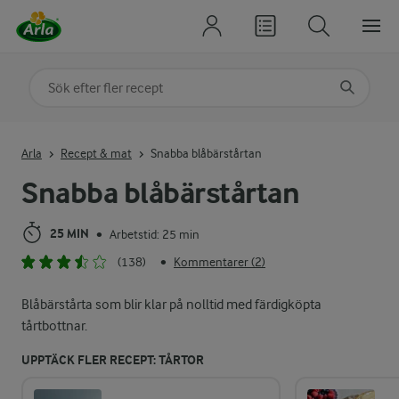
Sök på kategori eller ingrediens
Skriv in sökord för att få förslag
Arla
Recept & mat
Snabba blåbärstårtan
Snabba blåbärstårtan
25 MIN
Arbetstid: 25 min
•
(138)
Kommentarer (2)
•
Blåbärstårta som blir klar på nolltid med färdigköpta
tårtbottnar.
UPPTÄCK FLER RECEPT: TÅRTOR