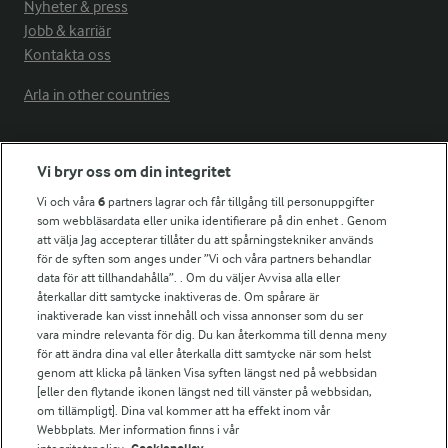
Nyheter & press
Jobb & karriär
Kontakta oss
Arla in other countries
Fler Arlasajter
Vi bryr oss om din integritet
Vi och våra
6
partners lagrar och får tillgång till personuppgifter
För ägare
som webbläsardata eller unika identifierare på din enhet . Genom
att välja Jag accepterar tillåter du att spårningstekniker används
Arlas kundportal
för de syften som anges under ”Vi och våra partners behandlar
Arla.com
data för att tillhandahålla”. . Om du väljer Avvisa alla eller
Falbygdens Ost
återkallar ditt samtycke inaktiveras de. Om spårare är
Arla webbshop
inaktiverade kan visst innehåll och vissa annonser som du ser
vara mindre relevanta för dig. Du kan återkomma till denna meny
Bildbank
för att ändra dina val eller återkalla ditt samtycke när som helst
genom att klicka på länken Visa syften längst ned på webbsidan
[eller den flytande ikonen längst ned till vänster på webbsidan,
om tillämpligt]. Dina val kommer att ha effekt inom vår
Följ oss
Webbplats. Mer information finns i vår