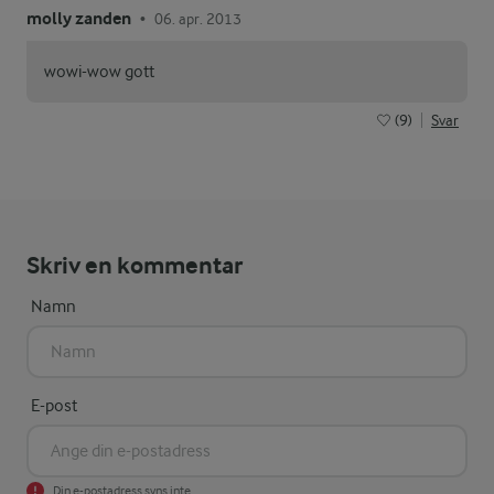
molly zanden
06. apr. 2013
•
wowi-wow gott
(9)
Svar
Skriv en kommentar
Namn
E-post
Din e-postadress syns inte