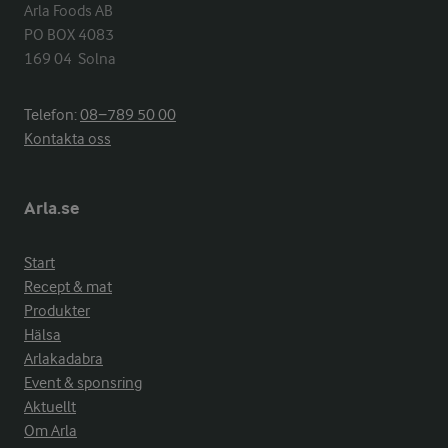
Arla Foods AB

PO BOX 4083

169 04  Solna
Telefon:
08−789 50 00
Kontakta oss
Arla.se
Start
Recept & mat
Produkter
Hälsa
Arlakadabra
Event & sponsring
Aktuellt
Om Arla