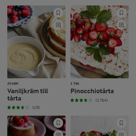
20 MIN
1 TIM
Vaniljkräm till
Pinocchiotårta
tårta
(1764)
(19)