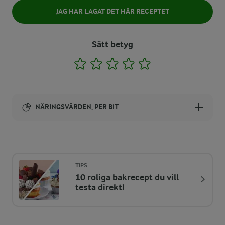
JAG HAR LAGAT DET HÄR RECEPTET
Sätt betyg
1
2
3
4
5
NÄRINGSVÄRDEN, PER BIT
Energi:
257 kcal
TIPS
10 roliga bakrecept du vill
ENERGIDISTRIBUTION %
NÄRINGSVÄRDEN PER BIT
testa direkt!
-
1,1 g
Fiber: