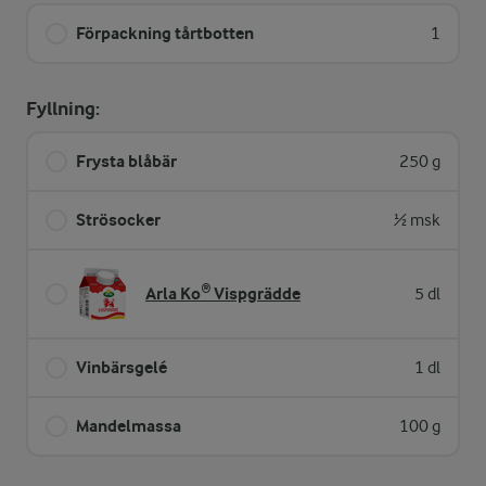
Förpackning tårtbotten
1
Fyllning:
Frysta blåbär
250 g
Strösocker
½ msk
Arla Ko® Vispgrädde
5 dl
Vinbärsgelé
1 dl
Mandelmassa
100 g