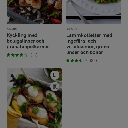
45 MIN
30 MIN
Kyckling med
Lammkotletter med
belugalinser och
ingefära- och
granatäppelkärnor
vitlökssmör, gröna
linser och bönor
(13)
(22)