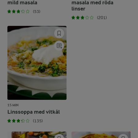
mild masala
masala med röda
linser
(53)
(201)
15 MIN
Linssoppa med vitkål
(135)