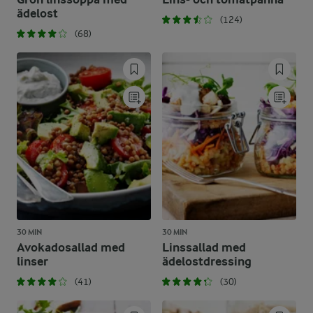
ädelost
(124)
(68)
30 MIN
30 MIN
Avokadosallad med
Linssallad med
linser
ädelostdressing
(41)
(30)