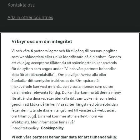
Kontakta oss
Arla in other countries
Fler Arlasajter
Vi bryr oss om din integritet
Vi och våra
6
partners lagrar och får tillgång till personuppgifter
För ägare
som webbläsardata eller unika identifierare på din enhet . Genom
att välja Jag accepterar tillåter du att spårningstekniker används
Arlas kundportal
för de syften som anges under ”Vi och våra partners behandlar
Arla.com
data för att tillhandahålla”. . Om du väljer Avvisa alla eller
Falbygdens Ost
återkallar ditt samtycke inaktiveras de. Om spårare är
Arla webbshop
inaktiverade kan visst innehåll och vissa annonser som du ser
vara mindre relevanta för dig. Du kan återkomma till denna meny
Bildbank
för att ändra dina val eller återkalla ditt samtycke när som helst
genom att klicka på länken Visa syften längst ned på webbsidan
[eller den flytande ikonen längst ned till vänster på webbsidan,
om tillämpligt]. Dina val kommer att ha effekt inom vår
Följ oss
Webbplats. Mer information finns i vår
integritetspolicy.
Cookiepolicy
Vi och våra partners behandlar data för att tillhandahålla: