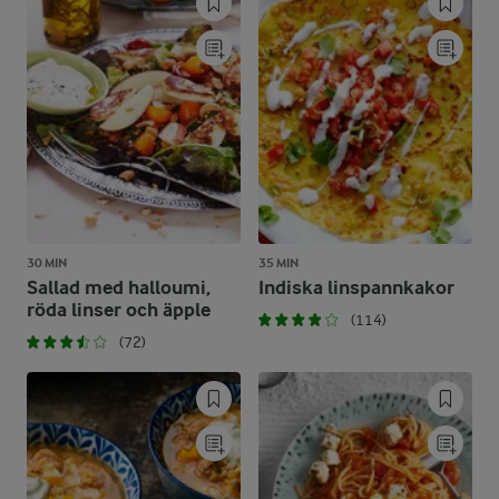
30 MIN
35 MIN
Sallad med halloumi,
Indiska linspannkakor
röda linser och äpple
(114)
(72)