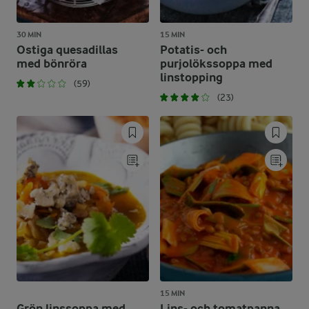
30 MIN
15 MIN
Ostiga quesadillas
Potatis- och
med bönröra
purjolökssoppa med
linstopping
(59)
(23)
15 MIN
Grön linssoppa med
Lins- och tomatpanna