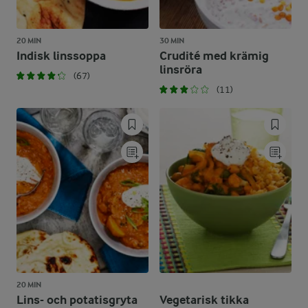
20 MIN
30 MIN
Indisk linssoppa
Crudité med krämig
linsröra
(67)
(11)
20 MIN
Lins- och potatisgryta
Vegetarisk tikka