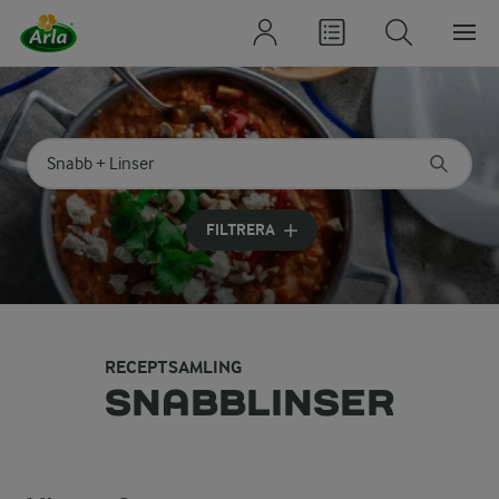
Sök på kategori eller ingrediens
Skriv in sökord för att få förslag
FILTRERA
RECEPTSAMLING
SNABBLINSER