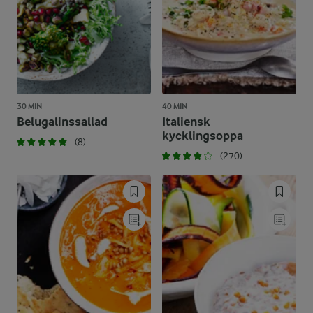
30 MIN
40 MIN
Belugalinssallad
Italiensk
kycklingsoppa
(8)
(270)