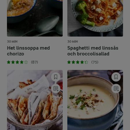
30 MIN
30 MIN
Het linssoppa med
Spaghetti med linssås
chorizo
och broccolisallad
(87)
(75)