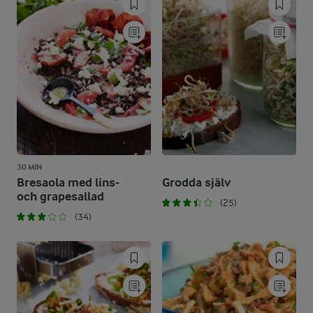
30 MIN
Bresaola med lins-
Grodda själv
och grapesallad
(25)
(34)