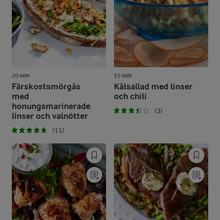
20 MIN
15 MIN
Färskostsmörgås
Kålsallad med linser
med
och chili
honungsmarinerade
(3)
linser och valnötter
(11)