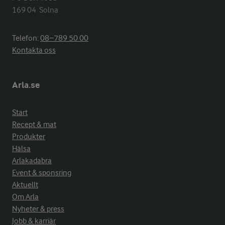
169 04  Solna
Telefon:
08−789 50 00
Kontakta oss
Arla.se
Start
Recept & mat
Produkter
Hälsa
Arlakadabra
Event & sponsring
Aktuellt
Om Arla
Nyheter & press
Jobb & karriär