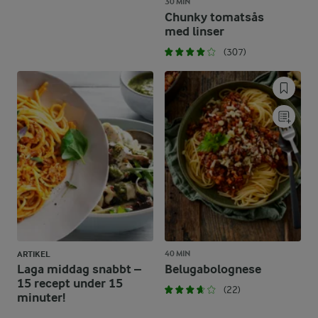
30 MIN
Chunky tomatsås
med linser
(307)
40 MIN
ARTIKEL
Laga middag snabbt –
Belugabolognese
15 recept under 15
(22)
minuter!