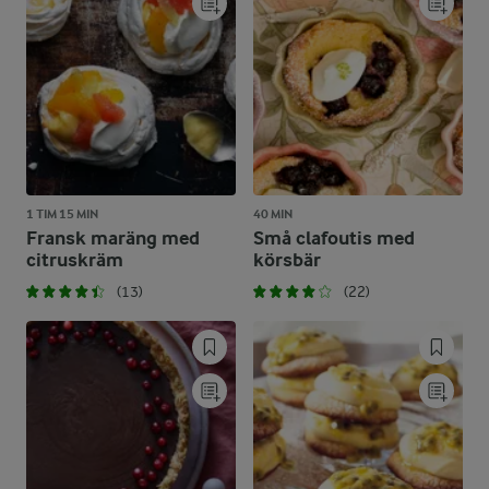
1 TIM 15 MIN
40 MIN
Fransk maräng med
Små clafoutis med
citruskräm
körsbär
(13)
(22)