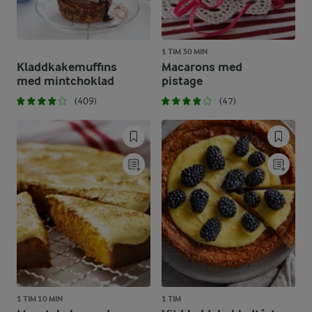
1 TIM 30 MIN
Kladdkakemuffins
Macarons med
med mintchoklad
pistage
(409)
(47)
1 TIM 10 MIN
1 TIM