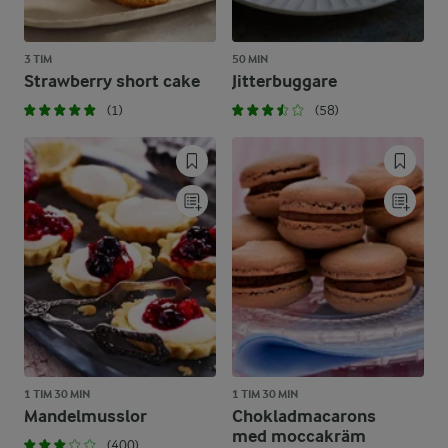
3 TIM
50 MIN
Strawberry short cake
Jitterbuggare
(1)
(58)
1 TIM 30 MIN
1 TIM 30 MIN
Mandelmusslor
Chokladmacarons
med moccakräm
(400)