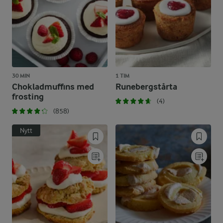
30 MIN
1 TIM
Chokladmuffins med
Runebergstårta
frosting
(4)
(858)
Nytt