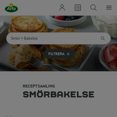
Sök på kategori eller ingrediens
Skriv in sökord för att få förslag
FILTRERA
RECEPTSAMLING
SMÖRBAKELSE