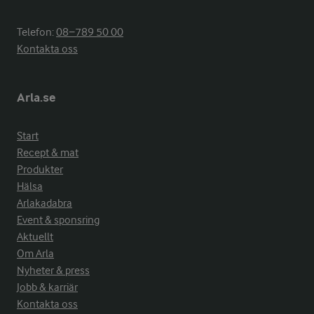
Telefon:
08−789 50 00
Kontakta oss
Arla.se
Start
Recept & mat
Produkter
Hälsa
Arlakadabra
Event & sponsring
Aktuellt
Om Arla
Nyheter & press
Jobb & karriär
Kontakta oss