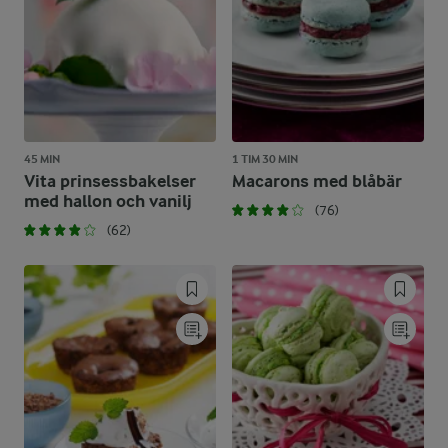
45 MIN
1 TIM 30 MIN
Vita prinsessbakelser
Macarons med blåbär
med hallon och vanilj
(76)
(62)