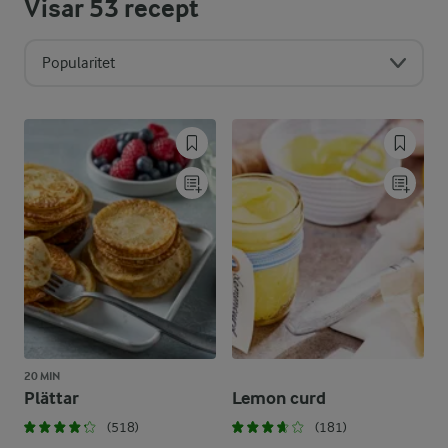
Visar
53
recept
Popularitet
20 MIN
Plättar
Lemon curd
(518)
(181)