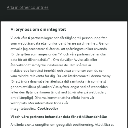
Arla in other countries
Fler Arlasajter
Vi bryr oss om din integritet
Vi och våra
6
partners lagrar och får tillgång till personuppgifter
För ägare
som webbläsardata eller unika identifierare på din enhet . Genom
att välja Jag accepterar tillåter du att spårningstekniker används
Arlas kundportal
för de syften som anges under ”Vi och våra partners behandlar
Arla.com
data för att tillhandahålla”. . Om du väljer Avvisa alla eller
Falbygdens Ost
återkallar ditt samtycke inaktiveras de. Om spårare är
Arla webbshop
inaktiverade kan visst innehåll och vissa annonser som du ser
vara mindre relevanta för dig. Du kan återkomma till denna meny
Bildbank
för att ändra dina val eller återkalla ditt samtycke när som helst
genom att klicka på länken Visa syften längst ned på webbsidan
[eller den flytande ikonen längst ned till vänster på webbsidan,
om tillämpligt]. Dina val kommer att ha effekt inom vår
Följ oss
Webbplats. Mer information finns i vår
integritetspolicy.
Cookiepolicy
Vi och våra partners behandlar data för att tillhandahålla:
Använda exakta uppgifter om geografisk positionering. Aktivt läsa av