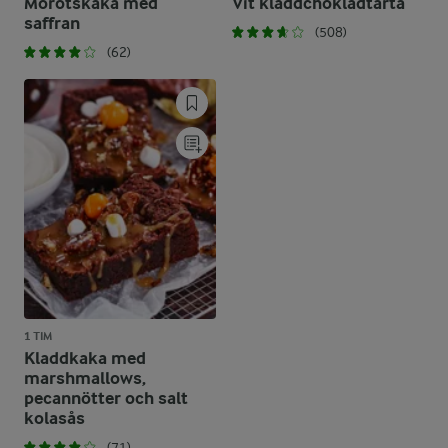
Morotskaka med
Vit kladdchokladtårta
saffran
(508)
(62)
1 TIM
Kladdkaka med
marshmallows,
pecannötter och salt
kolasås
(71)