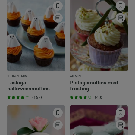
1 TIM 20 MIN
40 MIN
Läskiga
Pistagemuffins med
halloweenmuffins
frosting
(162)
(40)