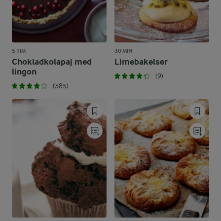
5 TIM
30 MIN
Chokladkolapaj med
Limebakelser
lingon
(9)
(385)