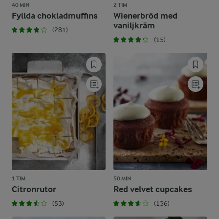
40 MIN
2 TIM
Fyllda chokladmuffins
Wienerbröd med
vaniljkräm
(281)
(15)
1 TIM
50 MIN
Citronrutor
Red velvet cupcakes
(53)
(136)