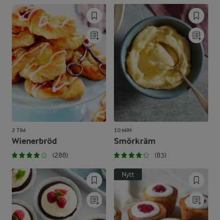
2 TIM
10 MIN
Wienerbröd
Smörkräm
(288)
(83)
Nytt