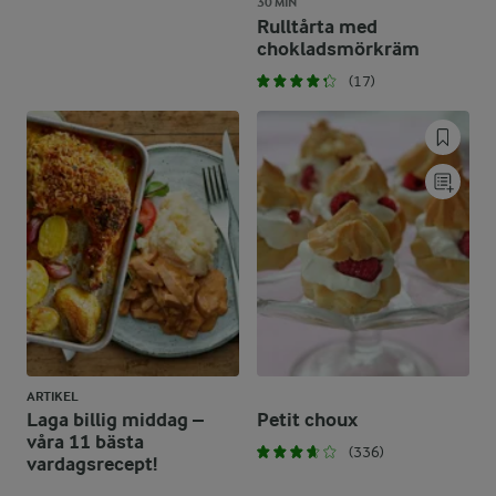
30 MIN
Rulltårta med
chokladsmörkräm
(17)
ARTIKEL
Laga billig middag –
Petit choux
våra 11 bästa
(336)
vardagsrecept!